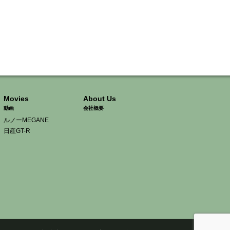
Movies
About Us
動画
会社概要
ルノーMEGANE
日産GT-R