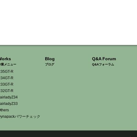
Works
Blog
Q&A Forum
作業メニュー
ブログ
Q&Aフォーラム
35GT-R
34GT-R
33GT-R
32GT-R
airladyZ34
airladyZ33
thers
Dynapackパワーチェック