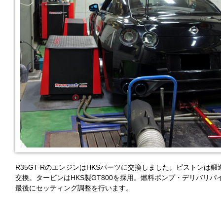
R35GT-RのエンジンはHKSパーツに交換しました。ピストン
交換。タービンはHKS製GT800を採用。燃料ポンプ・デリバリ
最後にセッティング調整を行います。