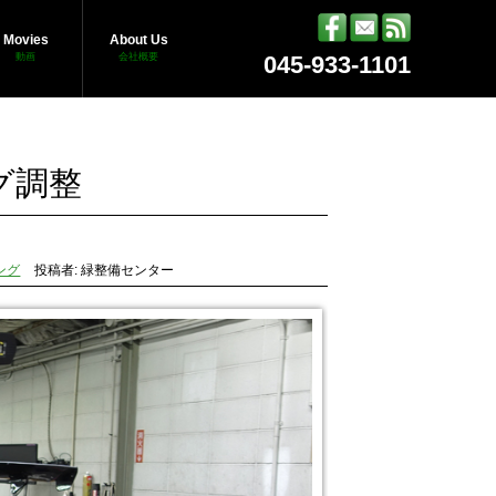
Movies
About Us
動画
会社概要
045-933-1101
グ調整
ング
投稿者: 緑整備センター