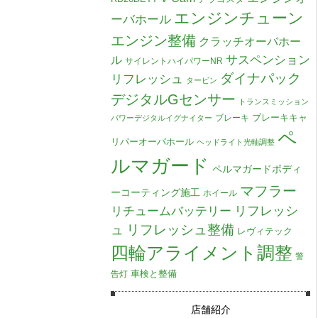
エンジンチューン
ーバホール
エンジン整備
クラッチオーバホー
ル
サスペンション
サイレントハイパワーNR
ダイナパック
リフレッシュ
タービン
デジタルGセンサー
トランスミッション
ブレーキキャ
ブレーキ
パワーデジタルイグナイター
ペ
リパーオーバホール
ヘッドライト光軸調整
ルマガード
ペルマガードボディ
マフラー
ーコーティング施工
ホイール
リチュームバッテリー
リフレッシ
リフレッシュ整備
ュ
レヴィテック
四輪アライメント調整
警
車検と整備
告灯
店舗紹介