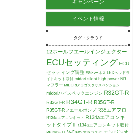
キャンペーン
イベント情報
タグ・クラウド
12ホールフエールインジェクター
ECUセッティング
ECU
セッティング調整
LEDヘッドラ
EGIハーネス
midori silent high power NR
イトキット取付
マフラー
MIDORIアラゴスタサスペンション
R32GT-R
midoriハイスペックエンジン
R34GT-R
R35GT-R
R33GT-R
R35エアフロ
R35GT-Rフエールポンプ
R134aエアコンキ
R134aエアコンキット
ットタイプⅡ
r134aエアコンキット取付
V-Cam
エンジンオ
RB26DETT
アラゴスタ