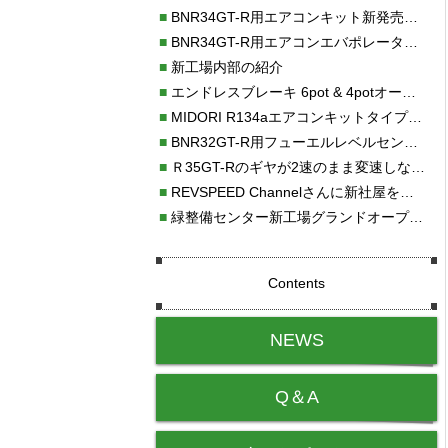
■
BNR34GT-R用エアコンキット新発売！！
■
BNR34GT-R用エアコンエバポレーターを新発売！！
■
新工場内部の紹介
■
エンドレスブレーキ 6pot & 4potオーバーホール
■
MIDORI R134aエアコンキットタイプⅡ取り付け
■
BNR32GT-R用フューエルレベルセンサー新発売！！
■
Ｒ35GT-Rのギヤが2速のまま変速しない！！
■
REVSPEED Channelさんに新社屋を紹介していただきました!!
■
緑整備センター新工場グランドオープン・続報
Contents
NEWS
Q＆A