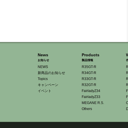
News
Products
お知らせ
製品情報
NEWS
R35GT-R
R
新商品のお知らせ
R34GT-R
R
Topics
R33GT-R
R
キャンペーン
R32GT-R
R
イベント
FairladyZ34
F
FairladyZ33
F
MEGANE R.S.
O
Others