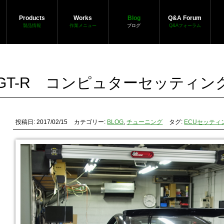
Products
Works
Blog
Q&A Forum
製品情報
作業メニュー
ブログ
Q&Aフォーラム
5GT-R コンピュターセッティン
投稿日: 2017/02/15
カテゴリー:
BLOG
,
チューニング
タグ:
ECUセッティ