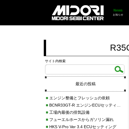
News
お知らせ
R3
サイト内検索
最近の投稿
■
エンジン整備とフレッシュの依頼
■
BCNR33GT-R エンジンECUセッティング調整
■
工場内最後の排気設備
■
フューエルホースからガソリン漏れ
■
HKS V-Pro Ver 3.4 ECUセッティング