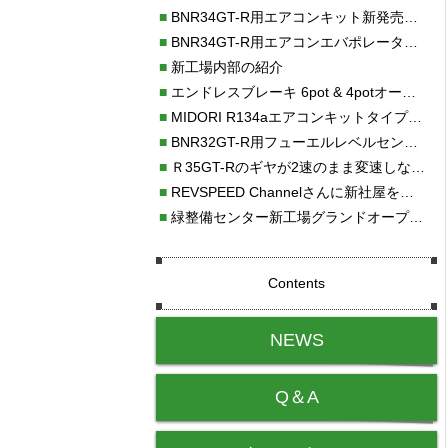
■
BNR34GT-R用エアコンキット新発売！！
■
BNR34GT-R用エアコンエバポレーターを新発売！！
■
新工場内部の紹介
■
エンドレスブレーキ 6pot & 4potオーバーホール
■
MIDORI R134aエアコンキットタイプⅡ取り付け
■
BNR32GT-R用フューエルレベルセンサー新発売！！
■
Ｒ35GT-Rのギヤが2速のまま変速しない！！
■
REVSPEED Channelさんに新社屋を紹介していただきました!!
■
緑整備センター新工場グランドオープン・続報
Contents
NEWS
Q＆A