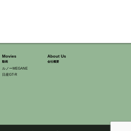
Movies
About Us
動画
会社概要
ルノーMEGANE
日産GT-R