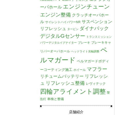
エンジンチューン
ーバホール
エンジン整備
クラッチオーバホー
ル
サスペンション
サイレントハイパワーNR
ダイナパック
リフレッシュ
タービン
デジタルGセンサー
トランスミッション
ブレーキキャ
ブレーキ
パワーデジタルイグナイター
ペ
リパーオーバホール
ヘッドライト光軸調整
ルマガード
ペルマガードボディ
マフラー
ーコーティング施工
ホイール
リチュームバッテリー
リフレッシ
リフレッシュ整備
ュ
レヴィテック
四輪アライメント調整
警
車検と整備
告灯
店舗紹介