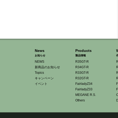
News
Products
お知らせ
製品情報
NEWS
R35GT-R
R
新商品のお知らせ
R34GT-R
R
Topics
R33GT-R
R
キャンペーン
R32GT-R
R
イベント
FairladyZ34
F
FairladyZ33
F
MEGANE R.S.
O
Others