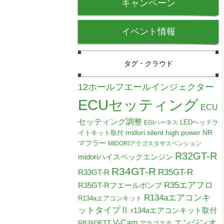
キャンペーン
イベント情報
タグ・クラウド
12ホールフエールインジェクター
ECUセッティング
ECU
セッティング調整
LEDヘッドラ
EGIハーネス
midori silent high power NR
イトキット取付
マフラー
MIDORIアラゴスタサスペンション
R32GT-R
midoriハイスペックエンジン
R34GT-R
R35GT-R
R33GT-R
R35エアフロ
R35GT-Rフエールポンプ
R134aエアコンキ
R134aエアコンキット
ットタイプⅡ
r134aエアコンキット取付
V-Cam
エンジンオ
RB26DETT
アラゴスタ