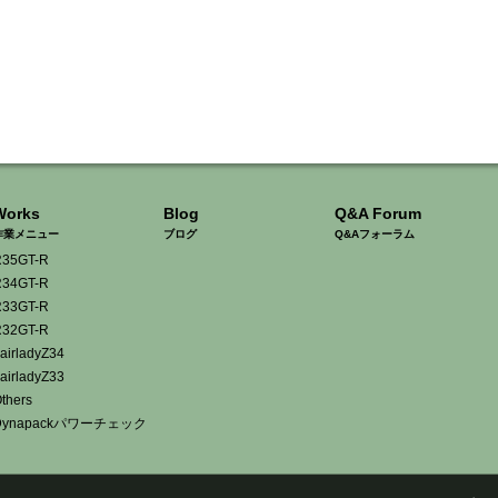
Works
Blog
Q&A Forum
作業メニュー
ブログ
Q&Aフォーラム
35GT-R
34GT-R
33GT-R
32GT-R
airladyZ34
airladyZ33
thers
Dynapackパワーチェック