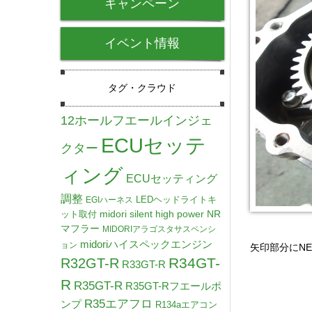
キャンペーン
イベント情報
タグ・クラウド
12ホールフエールインジェ
ECUセッテ
クター
ィング
ECUセッティング
調整
LEDヘッドライトキ
EGIハーネス
midori silent high power NR
ット取付
マフラー
MIDORIアラゴスタサスペンシ
midoriハイスペックエンジン
ョン
矢印部分にN
R34GT-
R32GT-R
R33GT-R
R
R35GT-R
R35GT-Rフエールポ
R35エアフロ
ンプ
R134aエアコン