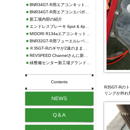
■
BNR34GT-R用エアコンキット新発売！！
■
BNR34GT-R用エアコンエバポレーターを新発売！！
■
新工場内部の紹介
■
エンドレスブレーキ 6pot & 4potオーバーホール
■
MIDORI R134aエアコンキットタイプⅡ取り付け
■
BNR32GT-R用フューエルレベルセンサー新発売！！
■
Ｒ35GT-Rのギヤが2速のまま変速しない！！
■
REVSPEED Channelさんに新社屋を紹介していただきました!!
■
緑整備センター新工場グランドオープン・続報
Contents
R35GT-
リングが外れ
NEWS
Q＆A