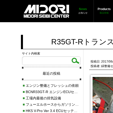
News
Products
お知らせ
製品情報
R35GT-Rトラ
サイト内検索
投稿日: 2017/06
投稿者: 緑整備
最近の投稿
■
エンジン整備とフレッシュの依頼
■
BCNR33GT-R エンジンECUセッティング調整
■
工場内最後の排気設備
■
フューエルホースからガソリン漏れ
■
HKS V-Pro Ver 3.4 ECUセッティング