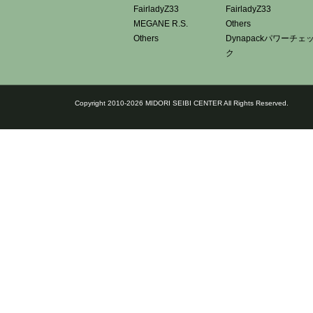
FairladyZ33
FairladyZ33
MEGANE R.S.
Others
Others
Dynapackパワーチェ
ク
Copyright 2010-2026 MIDORI SEIBI CENTER All Rights Reserved.