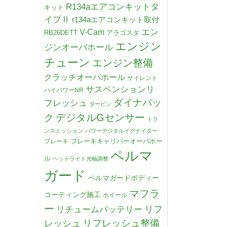
R134aエアコンキットタ
キット
イプⅡ
r134aエアコンキット取付
V-Cam
エン
RB26DETT
アラゴスタ
エンジン
ジンオーバホール
チューン
エンジン整備
クラッチオーバホール
サイレント
サスペンションリ
ハイパワーNR
ダイナパッ
フレッシュ
タービン
デジタルGセンサー
ク
トラ
ンスミッション
パワーデジタルイグナイター
ブレーキキャリパーオーバホー
ブレーキ
ペルマ
ル
ヘッドライト光軸調整
ガード
ペルマガードボディー
マフラ
コーティング施工
ホイール
ー
リチュームバッテリー
リフ
リフレッシュ整備
レッシュ