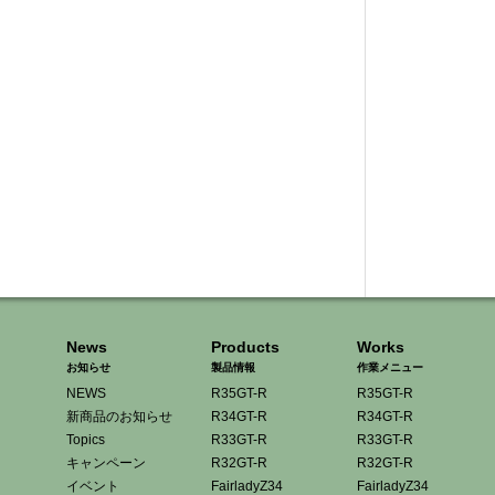
News
Products
Works
お知らせ
製品情報
作業メニュー
NEWS
R35GT-R
R35GT-R
新商品のお知らせ
R34GT-R
R34GT-R
Topics
R33GT-R
R33GT-R
キャンペーン
R32GT-R
R32GT-R
イベント
FairladyZ34
FairladyZ34