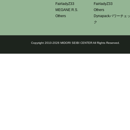
FairladyZ33
FairladyZ33
MEGANE R.S.
Others
Others
Dynapackパワーチェ
ク
Copyright 2010-2026 MIDORI SEIBI CENTER All Rights Reserved.