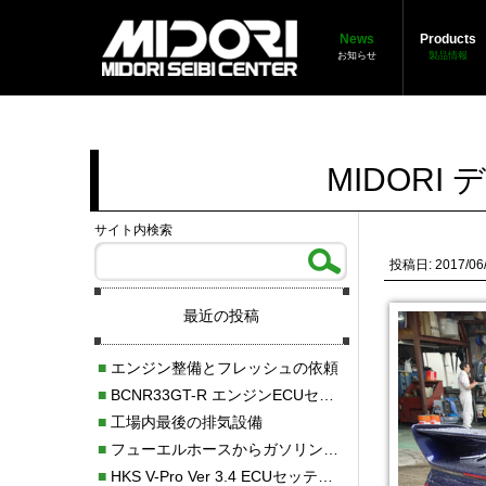
News
Products
お知らせ
製品情報
MIDOR
サイト内検索
投稿日: 2017/06
最近の投稿
■
エンジン整備とフレッシュの依頼
■
BCNR33GT-R エンジンECUセッティング調整
■
工場内最後の排気設備
■
フューエルホースからガソリン漏れ
■
HKS V-Pro Ver 3.4 ECUセッティング