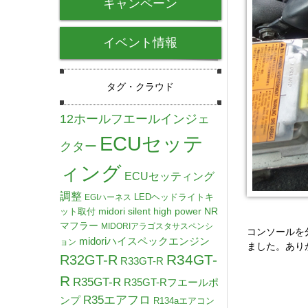
キャンペーン
イベント情報
タグ・クラウド
12ホールフエールインジェ
ECUセッテ
クター
ィング
ECUセッティング
調整
LEDヘッドライトキ
EGIハーネス
midori silent high power NR
ット取付
マフラー
MIDORIアラゴスタサスペンシ
コンソールを
midoriハイスペックエンジン
ョン
ました。あり
R34GT-
R32GT-R
R33GT-R
R
R35GT-R
R35GT-Rフエールポ
R35エアフロ
ンプ
R134aエアコン