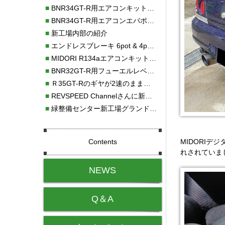
■
BNR34GT-R用エアコンキット新発売！！
■
BNR34GT-R用エアコンエバポレーターを新発売！！
■
新工場内部の紹介
■
エンドレスブレーキ 6pot & 4potオーバーホール
■
MIDORI R134aエアコンキットタイプⅡ取り付け
■
BNR32GT-R用フューエルレベルセンサー新発売！！
■
Ｒ35GT-Rのギヤが2速のまま変速しない！！
■
REVSPEED Channelさんに新社屋を紹介していただきました!!
■
緑整備センター新工場グランドオープン・続報
Contents
MIDORIデ
れされていま
NEWS
Q＆A