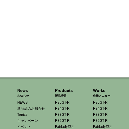
News
Products
Works
お知らせ
製品情報
作業メニュー
NEWS
R35GT-R
R35GT-R
新商品のお知らせ
R34GT-R
R34GT-R
Topics
R33GT-R
R33GT-R
キャンペーン
R32GT-R
R32GT-R
イベント
FairladyZ34
FairladyZ34