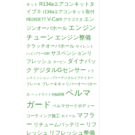
R134aエアコンキットタ
キット
イプⅡ
r134aエアコンキット取付
V-Cam
エン
RB26DETT
アラゴスタ
エンジン
ジンオーバホール
チューン
エンジン整備
クラッチオーバホール
サイレント
サスペンションリ
ハイパワーNR
ダイナパッ
フレッシュ
タービン
デジタルGセンサー
ク
トラ
ンスミッション
パワーデジタルイグナイター
ブレーキキャリパーオーバホー
ブレーキ
ペルマ
ル
ヘッドライト光軸調整
ガード
ペルマガードボディー
マフラ
コーティング施工
ホイール
ー
リチュームバッテリー
リフ
リフレッシュ整備
レッシュ