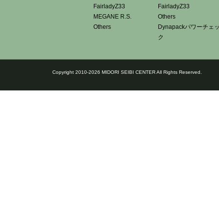
FairladyZ33
FairladyZ33
MEGANE R.S.
Others
Others
Dynapackパワーチェ
ク
Copyright 2010-2026 MIDORI SEIBI CENTER All Rights Reserved.