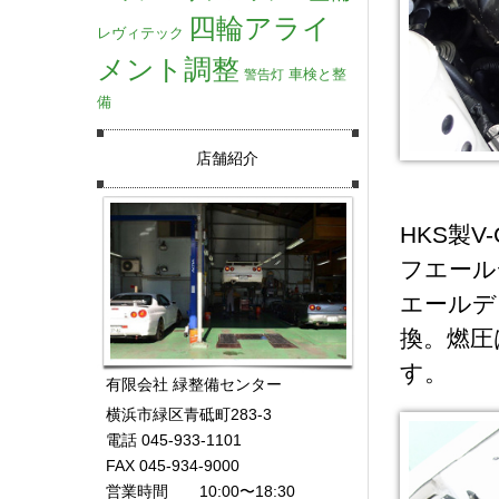
四輪アライ
レヴィテック
メント調整
車検と整
警告灯
備
店舗紹介
HKS製
フエール
エールデ
換。燃圧
す。
有限会社 緑整備センター
横浜市緑区青砥町283-3
電話 045-933-1101
FAX 045-934-9000
営業時間 10:00〜18:30