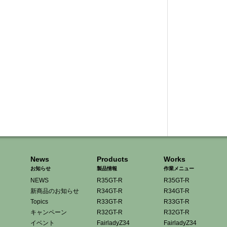
News
Products
Works
お知らせ
製品情報
作業メニュー
NEWS
R35GT-R
R35GT-R
新商品のお知らせ
R34GT-R
R34GT-R
Topics
R33GT-R
R33GT-R
キャンペーン
R32GT-R
R32GT-R
イベント
FairladyZ34
FairladyZ34