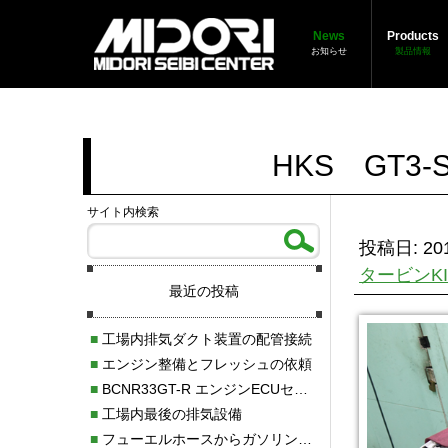
News
Products
お知らせ
製品情報
HKS GT3
サイト内検索
投稿日: 201
タービンKI
最近の投稿
■
工場内排気ダクト装置の配管接続
■
エンジン整備とフレッシュの依頼
■
BCNR33GT-R エンジンECUセッティング調整
■
工場内最後の排気設備
■
フューエルホースからガソリン漏れ