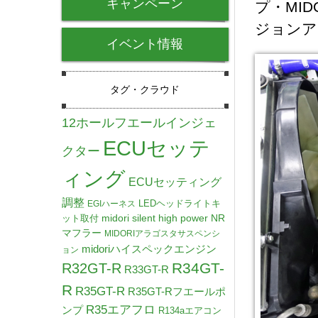
キャンペーン
プ・MI
ジョンア
イベント情報
タグ・クラウド
12ホールフエールインジェ
ECUセッテ
クター
ィング
ECUセッティング
調整
LEDヘッドライトキ
EGIハーネス
midori silent high power NR
ット取付
マフラー
MIDORIアラゴスタサスペンシ
midoriハイスペックエンジン
ョン
R34GT-
R32GT-R
R33GT-R
R
R35GT-R
R35GT-Rフエールポ
R35エアフロ
ンプ
R134aエアコン