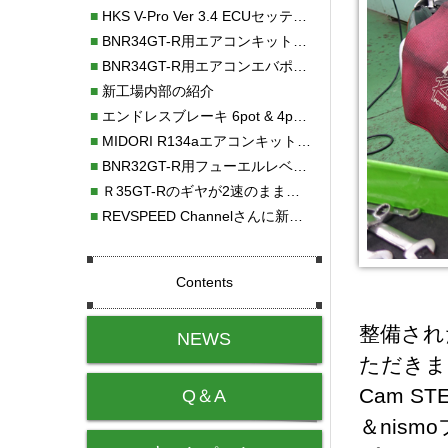
■
HKS V-Pro Ver 3.4 ECUセッティング
■
BNR34GT-R用エアコンキット新発売！！
■
BNR34GT-R用エアコンエバポレーターを新発売！！
■
新工場内部の紹介
■
エンドレスブレーキ 6pot & 4potオーバーホール
■
MIDORI R134aエアコンキットタイプⅡ取り付け
■
BNR32GT-R用フューエルレベルセンサー新発売！！
■
Ｒ35GT-Rのギヤが2速のまま変速しない！！
■
REVSPEED Channelさんに新社屋を紹介していただきました!!
Contents
整備され
NEWS
ただきまし
Cam S
Q＆A
＆nis