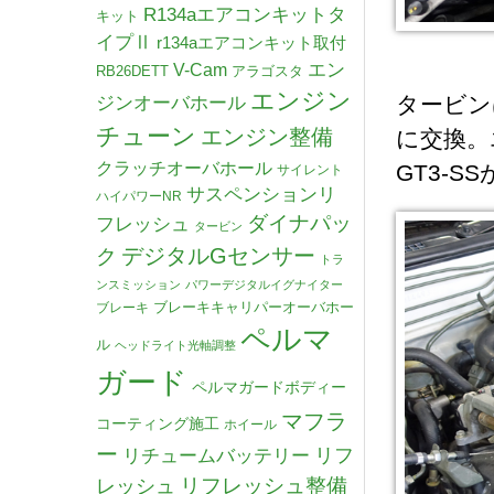
R134aエアコンキットタ
キット
イプⅡ
r134aエアコンキット取付
V-Cam
エン
RB26DETT
アラゴスタ
エンジン
タービン
ジンオーバホール
チューン
エンジン整備
に交換。
クラッチオーバホール
GT3‐
サイレント
サスペンションリ
ハイパワーNR
ダイナパッ
フレッシュ
タービン
デジタルGセンサー
ク
トラ
ンスミッション
パワーデジタルイグナイター
ブレーキキャリパーオーバホー
ブレーキ
ペルマ
ル
ヘッドライト光軸調整
ガード
ペルマガードボディー
マフラ
コーティング施工
ホイール
ー
リチュームバッテリー
リフ
リフレッシュ整備
レッシュ