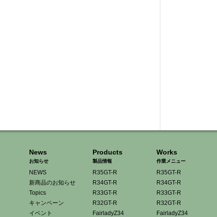
News
Products
Works
お知らせ
製品情報
作業メニュー
NEWS
R35GT-R
R35GT-R
新商品のお知らせ
R34GT-R
R34GT-R
Topics
R33GT-R
R33GT-R
キャンペーン
R32GT-R
R32GT-R
イベント
FairladyZ34
FairladyZ34