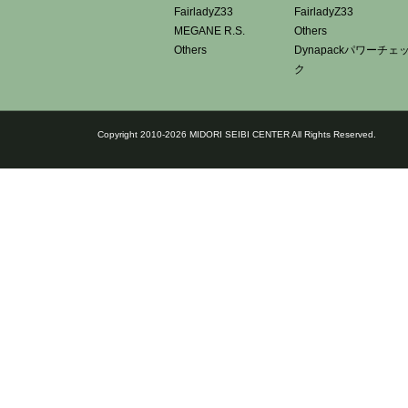
FairladyZ33
FairladyZ33
MEGANE R.S.
Others
Others
Dynapackパワーチェ
ク
Copyright 2010-2026 MIDORI SEIBI CENTER All Rights Reserved.