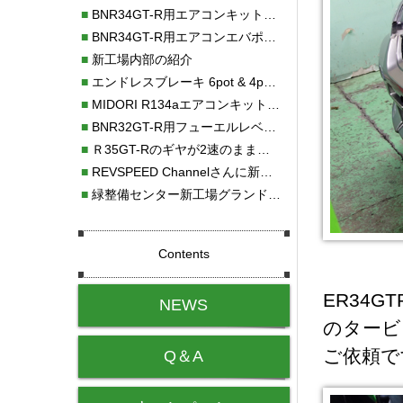
■
BNR34GT-R用エアコンキット新発売！！
■
BNR34GT-R用エアコンエバポレーターを新発売！！
■
新工場内部の紹介
■
エンドレスブレーキ 6pot & 4potオーバーホール
■
MIDORI R134aエアコンキットタイプⅡ取り付け
■
BNR32GT-R用フューエルレベルセンサー新発売！！
■
Ｒ35GT-Rのギヤが2速のまま変速しない！！
■
REVSPEED Channelさんに新社屋を紹介していただきました!!
■
緑整備センター新工場グランドオープン・続報
Contents
ER34
NEWS
のタービ
ご依頼で
Q＆A