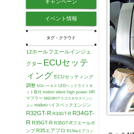
キャンペーン
イベント情報
タグ・クラウド
12ホールフエールインジェ
ECUセッテ
クター
ィング
ECUセッティング
調整
LEDヘッドライトキ
EGIハーネス
midori silent high power NR
ット取付
マフラー
MIDORIアラゴスタサスペンシ
midoriハイスペックエンジン
ョン
R34GT-
R32GT-R
R33GT-R
R
R35GT-R
R35GT-Rフエールポ
R35エアフロ
ンプ
R134aエアコン