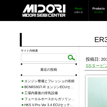
News
Products
お知らせ
製品情報
ER
サイト内検索
投稿日: 201
SSタービ
最近の投稿
■
エンジン整備とフレッシュの依頼
■
BCNR33GT-R エンジンECUセッティング調整
■
工場内最後の排気設備
■
フューエルホースからガソリン漏れ
■
HKS V-Pro Ver 3.4 ECUセッティング