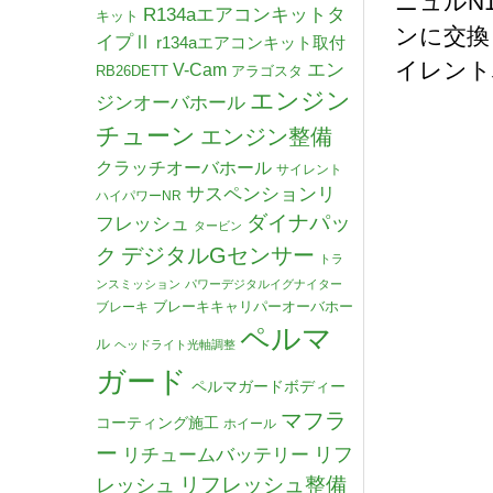
ニュルN
R134aエアコンキットタ
キット
ンに交換
イプⅡ
r134aエアコンキット取付
イレント
V-Cam
エン
RB26DETT
アラゴスタ
エンジン
ジンオーバホール
チューン
エンジン整備
クラッチオーバホール
サイレント
サスペンションリ
ハイパワーNR
ダイナパッ
フレッシュ
タービン
デジタルGセンサー
ク
トラ
ンスミッション
パワーデジタルイグナイター
ブレーキキャリパーオーバホー
ブレーキ
ペルマ
ル
ヘッドライト光軸調整
ガード
ペルマガードボディー
マフラ
コーティング施工
ホイール
ー
リチュームバッテリー
リフ
リフレッシュ整備
レッシュ