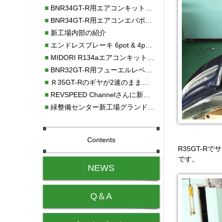
■
BNR34GT-R用エアコンキット新発売！！
■
BNR34GT-R用エアコンエバポレーターを新発売！！
■
新工場内部の紹介
■
エンドレスブレーキ 6pot & 4potオーバーホール
■
MIDORI R134aエアコンキットタイプⅡ取り付け
■
BNR32GT-R用フューエルレベルセンサー新発売！！
■
Ｒ35GT-Rのギヤが2速のまま変速しない！！
■
REVSPEED Channelさんに新社屋を紹介していただきました!!
■
緑整備センター新工場グランドオープン・続報
Contents
R35GT-
です。
NEWS
Q＆A