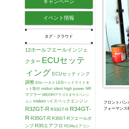
キャンペーン
イベント情報
タグ・クラウド
12ホールフエールインジェ
ECUセッテ
クター
ィング
ECUセッティング
調整
LEDヘッドライトキ
EGIハーネス
midori silent high power NR
ット取付
マフラー
MIDORIアラゴスタサスペンシ
midoriハイスペックエンジン
ョン
フロントバン
R34GT-
R32GT-R
フォーマンス
R33GT-R
R
R35GT-R
R35GT-Rフエールポ
R35エアフロ
ンプ
R134aエアコン