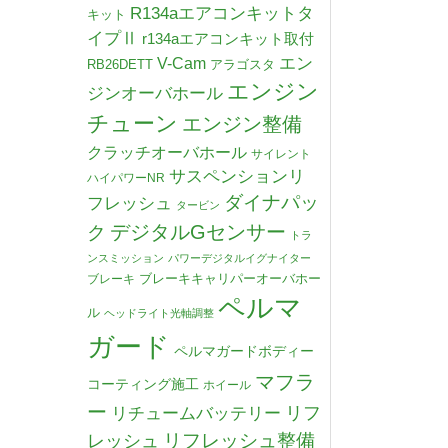
R134aエアコンキットタ
キット
イプⅡ
r134aエアコンキット取付
V-Cam
エン
RB26DETT
アラゴスタ
エンジン
ジンオーバホール
チューン
エンジン整備
クラッチオーバホール
サイレント
サスペンションリ
ハイパワーNR
ダイナパッ
フレッシュ
タービン
デジタルGセンサー
ク
トラ
ンスミッション
パワーデジタルイグナイター
ブレーキキャリパーオーバホー
ブレーキ
ペルマ
ル
ヘッドライト光軸調整
ガード
ペルマガードボディー
マフラ
コーティング施工
ホイール
ー
リチュームバッテリー
リフ
リフレッシュ整備
レッシュ