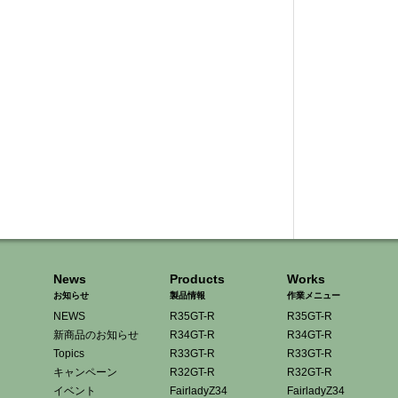
News
Products
Works
お知らせ
製品情報
作業メニュー
NEWS
R35GT-R
R35GT-R
新商品のお知らせ
R34GT-R
R34GT-R
Topics
R33GT-R
R33GT-R
キャンペーン
R32GT-R
R32GT-R
イベント
FairladyZ34
FairladyZ34