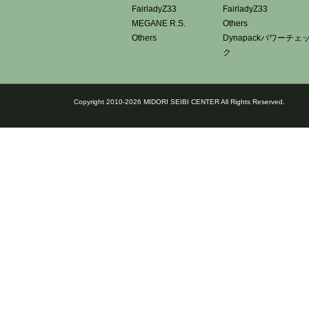
FairladyZ33
FairladyZ33
MEGANE R.S.
Others
Others
Dynapackパワーチェ
ク
Copyright 2010-2026 MIDORI SEIBI CENTER All Rights Reserved.