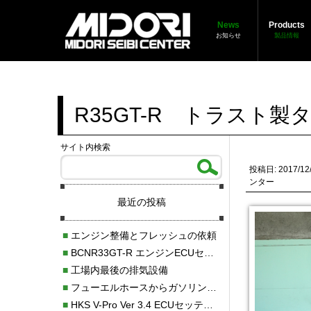
News
Products
お知らせ
製品情報
R35GT-R トラスト
サイト内検索
投稿日: 2017/12
ンター
最近の投稿
■
エンジン整備とフレッシュの依頼
■
BCNR33GT-R エンジンECUセッティング調整
■
工場内最後の排気設備
■
フューエルホースからガソリン漏れ
■
HKS V-Pro Ver 3.4 ECUセッティング