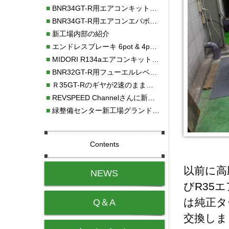
■
BNR34GT-R用エアコンキット新発売！！
■
BNR34GT-R用エアコンエバポレーターを新発売！！
■
新工場内部の紹介
■
エンドレスブレーキ 6pot & 4potオーバーホール
■
MIDORI R134aエアコンキットタイプⅡ取り付け
■
BNR32GT-R用フューエルレベルセンサー新発売！！
■
Ｒ35GT-Rのギヤが2速のまま変速しない！！
■
REVSPEED Channelさんに新社屋を紹介していただきました!!
■
緑整備センター新工場グランドオープン・続報
Contents
以前に高
NEWS
びR35
は純正タ
Q＆A
交換しま