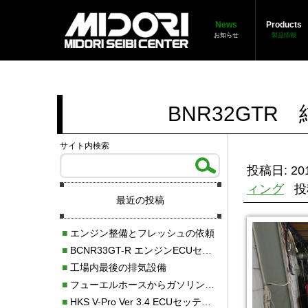
News
Products
お知らせ
製品情報
BNR32GTR
サイト内検索
投稿日: 201
ィング
投
最近の投稿
■
エンジン整備とフレッシュの依頼
■
BCNR33GT-R エンジンECUセッティング調整
■
工場内最後の排気設備
■
フューエルホースからガソリン漏れ
■
HKS V-Pro Ver 3.4 ECUセッティング