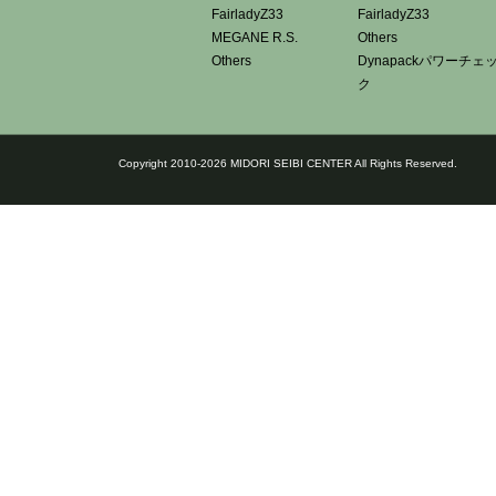
FairladyZ33
FairladyZ33
MEGANE R.S.
Others
Others
Dynapackパワーチェ
ク
Copyright 2010-2026 MIDORI SEIBI CENTER All Rights Reserved.