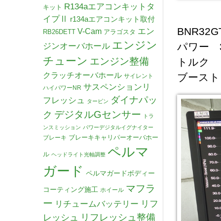
R134aエアコンキットタ
キット
イプⅡ
r134aエアコンキット取付
BNR32
V-Cam
エン
RB26DETT
アラゴスタ
エンジン
パワー 35
ジンオーバホール
チューン
エンジン整備
トルク 50
クラッチオーバホール
ブースト 1
サイレント
サスペンションリ
ハイパワーNR
ダイナパッ
フレッシュ
タービン
デジタルGセンサー
ク
トラ
ンスミッション
パワーデジタルイグナイター
ブレーキキャリパーオーバホー
ブレーキ
ペルマ
ル
ヘッドライト光軸調整
ガード
ペルマガードボディー
マフラ
コーティング施工
ホイール
ー
リチュームバッテリー
リフ
リフレッシュ整備
レッシュ