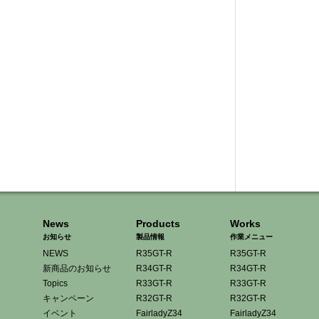
News
Products
Works
お知らせ
製品情報
作業メニュー
NEWS
R35GT-R
R35GT-R
新商品のお知らせ
R34GT-R
R34GT-R
Topics
R33GT-R
R33GT-R
キャンペーン
R32GT-R
R32GT-R
イベント
FairladyZ34
FairladyZ34