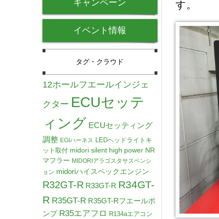
キャンペーン
す。
イベント情報
タグ・クラウド
12ホールフエールインジェ
ECUセッテ
クター
ィング
ECUセッティング
調整
LEDヘッドライトキ
EGIハーネス
midori silent high power NR
ット取付
マフラー
MIDORIアラゴスタサスペンシ
midoriハイスペックエンジン
ョン
R34GT-
R32GT-R
R33GT-R
R
R35GT-R
R35GT-Rフエールポ
R35エアフロ
ンプ
R134aエアコン