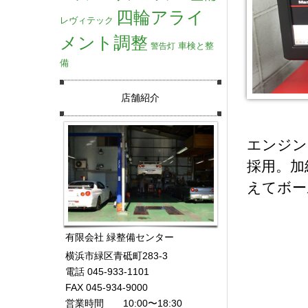
四輪アライ
レヴィテック
メント調整
車検と整
警告灯
備
店舗紹介
エンジン
採用。加
えてボー
有限会社 緑整備センター
横浜市緑区青砥町283-3
電話 045-933-1101
FAX 045-934-9000
営業時間 10:00〜18:30