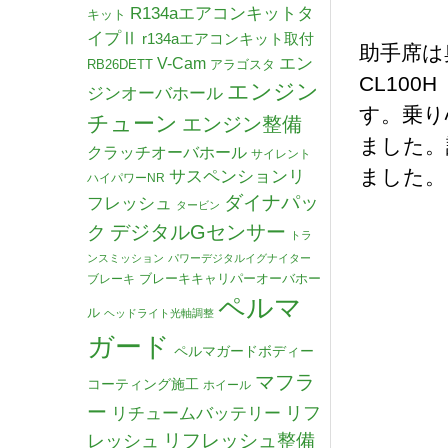
R134aエアコンキットタ
キット
イプⅡ
r134aエアコンキット取付
助手席は奥
V-Cam
エン
RB26DETT
アラゴスタ
CL100
エンジン
ジンオーバホール
す。乗り
チューン
エンジン整備
ました。
クラッチオーバホール
サイレント
ました。
サスペンションリ
ハイパワーNR
ダイナパッ
フレッシュ
タービン
デジタルGセンサー
ク
トラ
ンスミッション
パワーデジタルイグナイター
ブレーキキャリパーオーバホー
ブレーキ
ペルマ
ル
ヘッドライト光軸調整
ガード
ペルマガードボディー
マフラ
コーティング施工
ホイール
ー
リチュームバッテリー
リフ
リフレッシュ整備
レッシュ