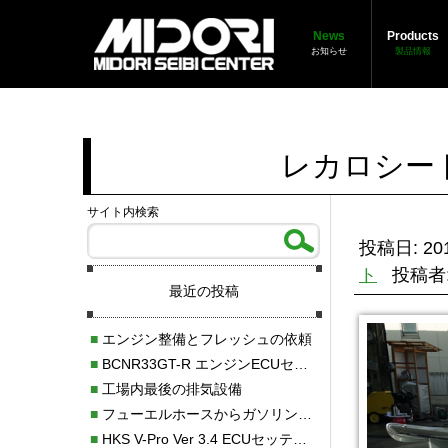
News
Products
お知らせ
製品情報
レカロシートSp
サイト内検索
投稿日: 201
ト
投稿者
最近の投稿
■
エンジン整備とフレッシュの依頼
■
BCNR33GT-R エンジンECUセッティング調整
■
工場内最後の排気設備
■
フューエルホースからガソリン漏れ
■
HKS V-Pro Ver 3.4 ECUセッティング