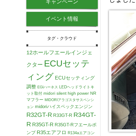
キャンペーン
イベント情報
タグ・クラウド
12ホールフエールインジェ
ECUセッテ
クター
ィング
ECUセッティング
調整
LEDヘッドライトキ
EGIハーネス
midori silent high power NR
ット取付
マフラー
MIDORIアラゴスタサスペンシ
midoriハイスペックエンジン
ョン
R34GT-
R32GT-R
R33GT-R
R
R35GT-R
R35GT-Rフエールポ
R35エアフロ
ンプ
R134aエアコン