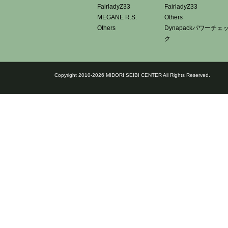
FairladyZ33
FairladyZ33
MEGANE R.S.
Others
Others
Dynapackパワーチェ
ク
Copyright 2010-2026 MIDORI SEIBI CENTER All Rights Reserved.