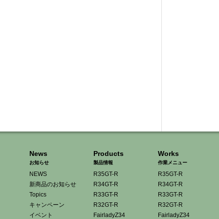
News
Products
Works
お知らせ
製品情報
作業メニュー
NEWS
R35GT-R
R35GT-R
新商品のお知らせ
R34GT-R
R34GT-R
Topics
R33GT-R
R33GT-R
キャンペーン
R32GT-R
R32GT-R
イベント
FairladyZ34
FairladyZ34