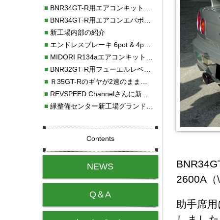
■
BNR34GT-R用エアコンキット新発売！！
■
BNR34GT-R用エアコンエバポレーターを新発売！！
■
新工場内部の紹介
■
エンドレスブレーキ 6pot & 4potオーバーホール
■
MIDORI R134aエアコンキットタイプⅡ取り付け
■
BNR32GT-R用フューエルレベルセンサー新発売！！
■
Ｒ35GT-Rのギヤが2速のまま変速しない！！
■
REVSPEED Channelさんに新社屋を紹介していただきました!!
■
緑整備センター新工場グランドオープン・続報
Contents
BNR34
NEWS
2600A
Q＆A
助手席用
しました