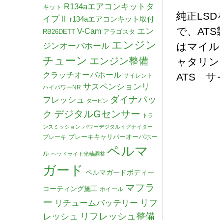
R134aエアコンキットタ
キット
純正LS
イプⅡ
r134aエアコンキット取付
で、AT
V-Cam
エン
RB26DETT
アラゴスタ
エンジン
はマイル
ジンオーバホール
チューン
エンジン整備
ャタリン
クラッチオーバホール
ATS サ
サイレント
サスペンションリ
ハイパワーNR
ダイナパッ
フレッシュ
タービン
デジタルGセンサー
ク
トラ
ンスミッション
パワーデジタルイグナイター
ブレーキキャリパーオーバホー
ブレーキ
ペルマ
ル
ヘッドライト光軸調整
ガード
ペルマガードボディー
マフラ
コーティング施工
ホイール
ー
リチュームバッテリー
リフ
リフレッシュ整備
レッシュ