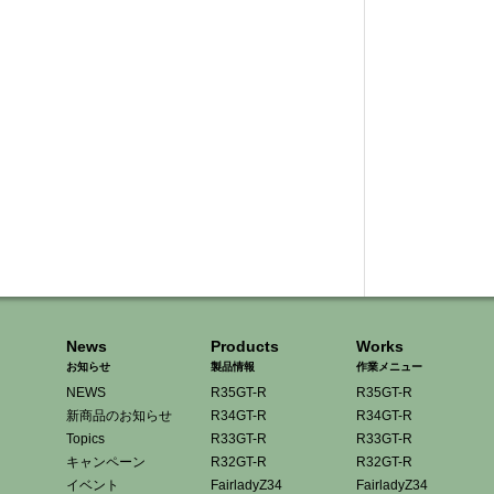
News
Products
Works
お知らせ
製品情報
作業メニュー
NEWS
R35GT-R
R35GT-R
新商品のお知らせ
R34GT-R
R34GT-R
Topics
R33GT-R
R33GT-R
キャンペーン
R32GT-R
R32GT-R
イベント
FairladyZ34
FairladyZ34