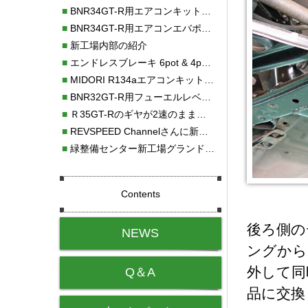
■
BNR34GT-R用エアコンキット新発売！！
■
BNR34GT-R用エアコンエバポレーターを新発売！！
■
新工場内部の紹介
■
エンドレスブレーキ 6pot & 4potオーバーホール
■
MIDORI R134aエアコンキットタイプⅡ取り付け
■
BNR32GT-R用フューエルレベルセンサー新発売！！
■
Ｒ35GT-Rのギヤが2速のまま変速しない！！
■
REVSPEED Channelさんに新社屋を紹介していただきました!!
■
緑整備センター新工場グランドオープン・続報
Contents
後ろ側の
NEWS
ングから
外して同
Q＆A
品に交換