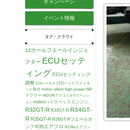
キャンペーン
イベント情報
タグ・クラウド
12ホールフエールインジェ
ECUセッテ
クター
ィング
ECUセッティング
調整
LEDヘッドライトキ
EGIハーネス
midori silent high power NR
ット取付
マフラー
MIDORIアラゴスタサスペンシ
midoriハイスペックエンジン
ョン
R34GT-
R32GT-R
R33GT-R
R
R35GT-R
R35GT-Rフエールポ
R35エアフロ
ンプ
R134aエアコン