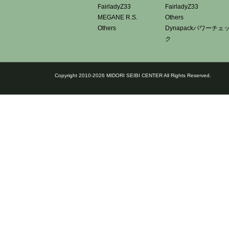
FairladyZ33
FairladyZ33
MEGANE R.S.
Others
Others
Dynapackパワーチェ
ク
Copyright 2010-2026 MIDORI SEIBI CENTER All Rights Reserved.