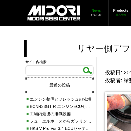
News
Products
お知らせ
製品情報
リヤー側デフ
サイト内検索
投稿日: 201
投稿者: 
最近の投稿
■
エンジン整備とフレッシュの依頼
■
BCNR33GT-R エンジンECUセッティング調整
■
工場内最後の排気設備
■
フューエルホースからガソリン漏れ
■
HKS V-Pro Ver 3.4 ECUセッティング