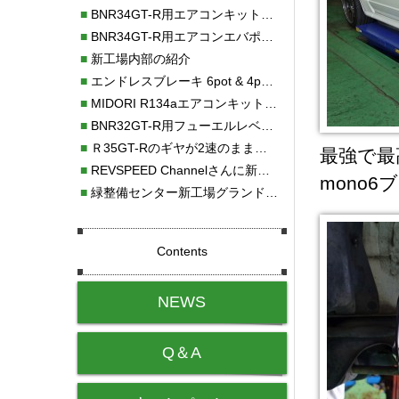
■
BNR34GT-R用エアコンキット新発売！！
■
BNR34GT-R用エアコンエバポレーターを新発売！！
■
新工場内部の紹介
■
エンドレスブレーキ 6pot & 4potオーバーホール
■
MIDORI R134aエアコンキットタイプⅡ取り付け
■
BNR32GT-R用フューエルレベルセンサー新発売！！
■
Ｒ35GT-Rのギヤが2速のまま変速しない！！
最強で最高
■
REVSPEED Channelさんに新社屋を紹介していただきました!!
mono
■
緑整備センター新工場グランドオープン・続報
Contents
NEWS
Q＆A