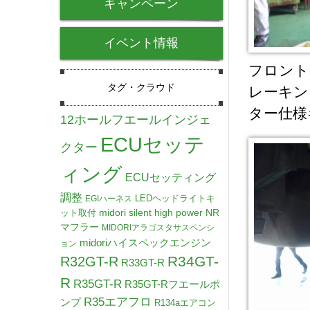
キャンペーン
イベント情報
フロント
タグ・クラウド
レーキン
ター仕様
12ホールフエールインジェ
ECUセッテ
クター
ィング
ECUセッティング
調整
LEDヘッドライトキ
EGIハーネス
midori silent high power NR
ット取付
マフラー
MIDORIアラゴスタサスペンシ
midoriハイスペックエンジン
ョン
R34GT-
R32GT-R
R33GT-R
R
R35GT-R
R35GT-Rフエールポ
R35エアフロ
ンプ
R134aエアコン