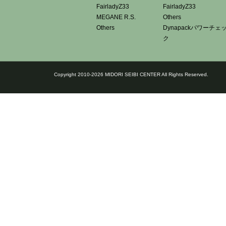
FairladyZ33
FairladyZ33
MEGANE R.S.
Others
Others
Dynapackパワーチェ
ク
Copyright 2010-2026 MIDORI SEIBI CENTER All Rights Reserved.