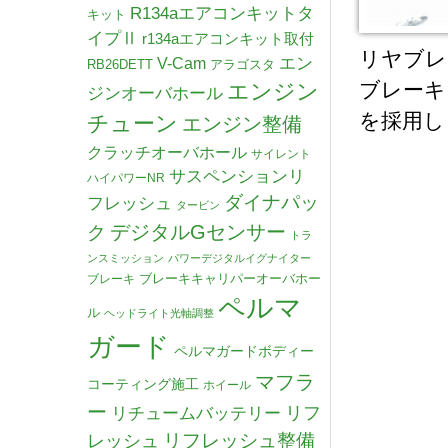
R134aエアコンキットタ
キット
イプⅡ
r134aエアコンキット取付
リヤブレ
V-Cam
エン
RB26DETT
アラゴスタ
ブレーキ
エンジン
ジンオーバホール
を採用し
チューン
エンジン整備
クラッチオーバホール
サイレント
サスペンションリ
ハイパワーNR
ダイナパッ
フレッシュ
タービン
デジタルGセンサー
ク
トラ
ンスミッション
パワーデジタルイグナイター
ブレーキキャリパーオーバホー
ブレーキ
ペルマ
ル
ヘッドライト光軸調整
ガード
ペルマガードボディー
マフラ
コーティング施工
ホイール
ー
リチュームバッテリー
リフ
リフレッシュ整備
レッシュ