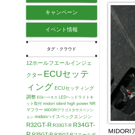
キャンペーン
イベント情報
タグ・クラウド
12ホールフエールインジェ
ECUセッテ
クター
ィング
ECUセッティング
調整
LEDヘッドライトキ
EGIハーネス
midori silent high power NR
ット取付
マフラー
MIDORIアラゴスタサスペンシ
midoriハイスペックエンジン
ョン
R34GT-
R32GT-R
R33GT-R
MIDO
R
R35GT-R
R35GT-Rフエールポ