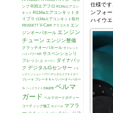
仕様です
R35エアフロ
ンプ
R134aエアコン
ンフォー
R134aエアコンキットタ
キット
イプⅡ
r134aエアコンキット取付
ハイウエ
V-Cam
エン
RB26DETT
アラゴスタ
エンジン
ジンオーバホール
チューン
エンジン整備
クラッチオーバホール
サイレント
サスペンションリ
ハイパワーNR
ダイナパッ
フレッシュ
タービン
デジタルGセンサー
ク
トラ
ンスミッション
パワーデジタルイグナイター
ブレーキキャリパーオーバホー
ブレーキ
ペルマ
ル
ヘッドライト光軸調整
ガード
ペルマガードボディー
マフラ
コーティング施工
ホイール
ー