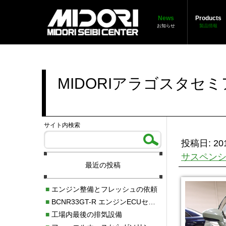
News
Products
お知らせ
製品情報
MIDORIアラゴスタ
サイト内検索
投稿日: 201
サスペン
最近の投稿
■
エンジン整備とフレッシュの依頼
■
BCNR33GT-R エンジンECUセッティング調整
■
工場内最後の排気設備