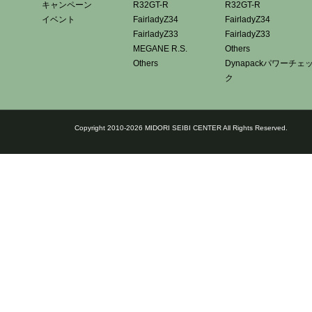
キャンペーン
R32GT-R
R32GT-R
イベント
FairladyZ34
FairladyZ34
FairladyZ33
FairladyZ33
MEGANE R.S.
Others
Others
Dynapackパワーチェ
ク
Copyright 2010-2026 MIDORI SEIBI CENTER All Rights Reserved.