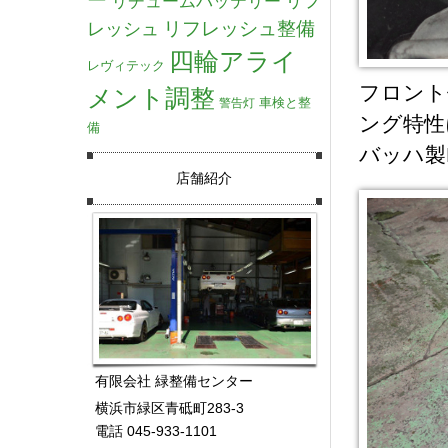
リチュームバッテリー
リフ
リフレッシュ整備
レッシュ
四輪アライ
レヴィテック
フロント
メント調整
車検と整
警告灯
ング特性
備
バッハ製
店舗紹介
有限会社 緑整備センター
横浜市緑区青砥町283-3
電話 045-933-1101