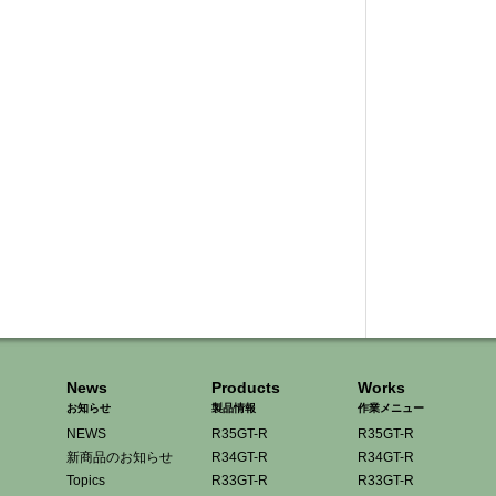
News
Products
Works
お知らせ
製品情報
作業メニュー
NEWS
R35GT-R
R35GT-R
新商品のお知らせ
R34GT-R
R34GT-R
Topics
R33GT-R
R33GT-R