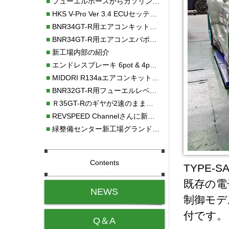
■
フューエルホースからガソリン漏れ
■
HKS V-Pro Ver 3.4 ECUセッティング
■
BNR34GT-R用エアコンキット新発売！！
■
BNR34GT-R用エアコンエバポレーターを新発売！！
■
新工場内部の紹介
■
エンドレスブレーキ 6pot & 4potオーバーホール
■
MIDORI R134aエアコンキットタイプⅡ取り付け
■
BNR32GT-R用フューエルレベルセンサー新発売！！
■
Ｒ35GT-Rのギヤが2速のまま変速しない！！
■
REVSPEED Channelさんに新社屋を紹介していただきました!!
■
緑整備センター新工場グランドオープン・続報
Contents
TYPE-
既存の電
NEWS
制御モデ
付です。
Q＆A