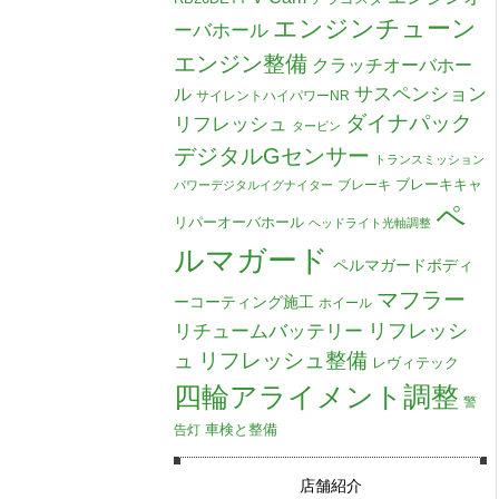
エンジンチューン
ーバホール
エンジン整備
クラッチオーバホー
ル
サスペンション
サイレントハイパワーNR
ダイナパック
リフレッシュ
タービン
デジタルGセンサー
トランスミッション
ブレーキキャ
ブレーキ
パワーデジタルイグナイター
ペ
リパーオーバホール
ヘッドライト光軸調整
ルマガード
ペルマガードボディ
マフラー
ーコーティング施工
ホイール
リチュームバッテリー
リフレッシ
リフレッシュ整備
ュ
レヴィテック
四輪アライメント調整
警
車検と整備
告灯
店舗紹介