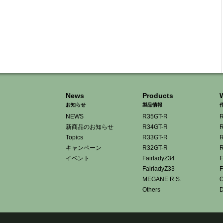
News
Products
お知らせ
製品情報
NEWS
R35GT-R
R
新商品のお知らせ
R34GT-R
R
Topics
R33GT-R
R
キャンペーン
R32GT-R
R
イベント
FairladyZ34
F
FairladyZ33
F
MEGANE R.S.
O
Others