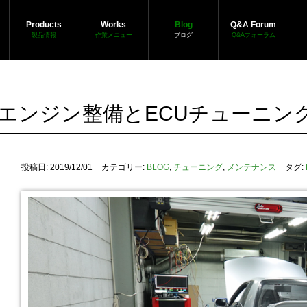
Products
Works
Blog
Q&A Forum
製品情報
作業メニュー
ブログ
Q&Aフォーラム
エンジン整備とECUチューニン
投稿日: 2019/12/01
カテゴリー:
BLOG
,
チューニング
,
メンテナンス
タグ: