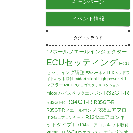
キャンペーン
イベント情報
タグ・クラウド
12ホールフエールインジェクター
ECUセッティング
ECU
セッティング調整
LEDヘッドラ
EGIハーネス
midori silent high power NR
イトキット取付
マフラー
MIDORIアラゴスタサスペンション
R32GT-R
midoriハイスペックエンジン
R34GT-R
R35GT-R
R33GT-R
R35エアフロ
R35GT-Rフエールポンプ
R134aエアコンキ
R134aエアコンキット
ットタイプⅡ
r134aエアコンキット取付
V-Cam
エンジンオ
RB26DETT
アラゴスタ