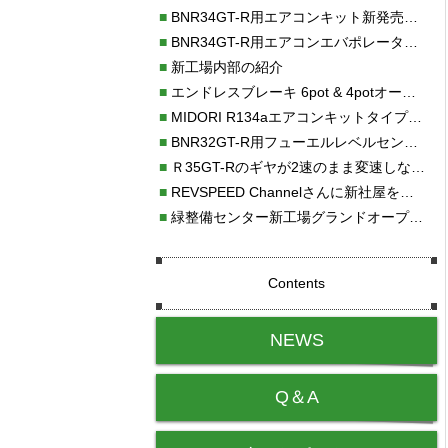
■
BNR34GT-R用エアコンキット新発売！！
■
BNR34GT-R用エアコンエバポレーターを新発売！！
■
新工場内部の紹介
■
エンドレスブレーキ 6pot & 4potオーバーホール
■
MIDORI R134aエアコンキットタイプⅡ取り付け
■
BNR32GT-R用フューエルレベルセンサー新発売！！
■
Ｒ35GT-Rのギヤが2速のまま変速しない！！
■
REVSPEED Channelさんに新社屋を紹介していただきました!!
■
緑整備センター新工場グランドオープン・続報
Contents
NEWS
Q＆A