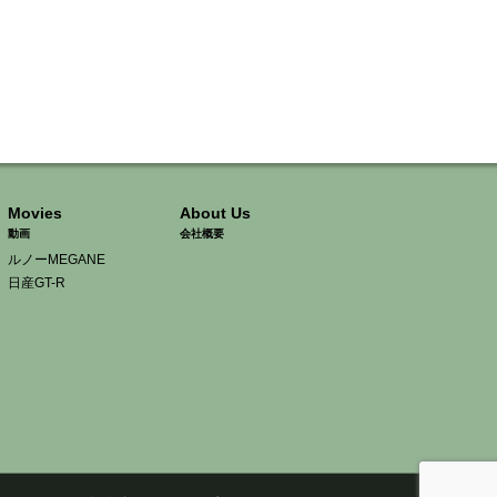
Movies
About Us
動画
会社概要
ルノーMEGANE
日産GT-R