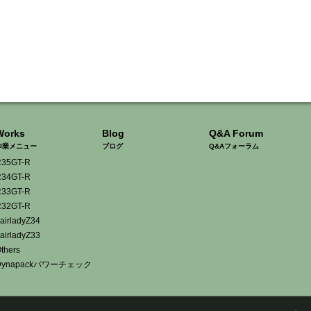
Works
Blog
Q&A Forum
作業メニュー
ブログ
Q&Aフォーラム
35GT-R
34GT-R
33GT-R
32GT-R
airladyZ34
airladyZ33
thers
Dynapackパワーチェック