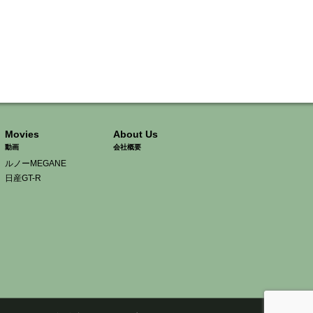
Movies
About Us
動画
会社概要
ルノーMEGANE
日産GT-R