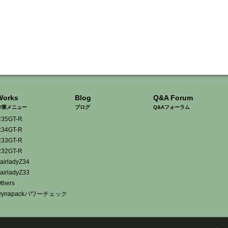
Works
Blog
Q&A Forum
作業メニュー
ブログ
Q&Aフォーラム
35GT-R
34GT-R
33GT-R
32GT-R
airladyZ34
airladyZ33
thers
Dynapackパワーチェック