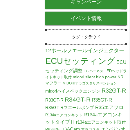
キャンペーン
イベント情報
タグ・クラウド
12ホールフエールインジェクター
ECUセッティング
ECU
セッティング調整
LEDヘッドラ
EGIハーネス
midori silent high power NR
イトキット取付
マフラー
MIDORIアラゴスタサスペンション
R32GT-R
midoriハイスペックエンジン
R34GT-R
R35GT-R
R33GT-R
R35エアフロ
R35GT-Rフエールポンプ
R134aエアコンキ
R134aエアコンキット
ットタイプⅡ
r134aエアコンキット取付
V-Cam
エンジンオ
RB26DETT
アラゴスタ