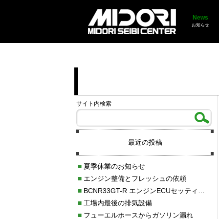
News
お知らせ
サイト内検索
最近の投稿
■
夏季休業のお知らせ
■
エンジン整備とフレッシュの依頼
■
BCNR33GT-R エンジンECUセッティング調整
■
工場内最後の排気設備
■
フューエルホースからガソリン漏れ