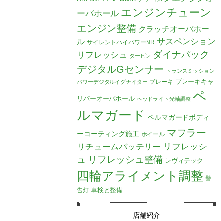
エンジンチューン
ーバホール
エンジン整備
クラッチオーバホー
ル
サスペンション
サイレントハイパワーNR
ダイナパック
リフレッシュ
タービン
デジタルGセンサー
トランスミッション
ブレーキキャ
ブレーキ
パワーデジタルイグナイター
ペ
リパーオーバホール
ヘッドライト光軸調整
ルマガード
ペルマガードボディ
マフラー
ーコーティング施工
ホイール
リチュームバッテリー
リフレッシ
リフレッシュ整備
ュ
レヴィテック
四輪アライメント調整
警
車検と整備
告灯
店舗紹介