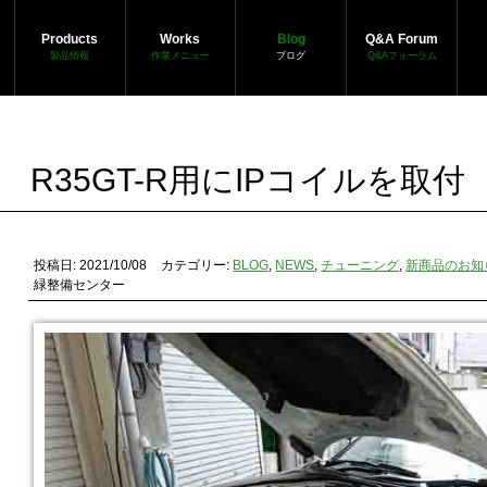
Products
Works
Blog
Q&A Forum
製品情報
作業メニュー
ブログ
Q&Aフォーラム
R35GT-R用にIPコイルを取付
投稿日: 2021/10/08
カテゴリー:
BLOG
,
NEWS
,
チューニング
,
新商品のお知
緑整備センター