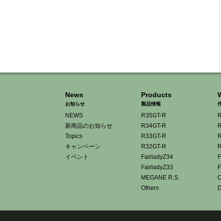
News
Products
お知らせ
製品情報
NEWS
R35GT-R
R
新商品のお知らせ
R34GT-R
R
Topics
R33GT-R
R
キャンペーン
R32GT-R
R
イベント
FairladyZ34
F
FairladyZ33
F
MEGANE R.S.
O
Others