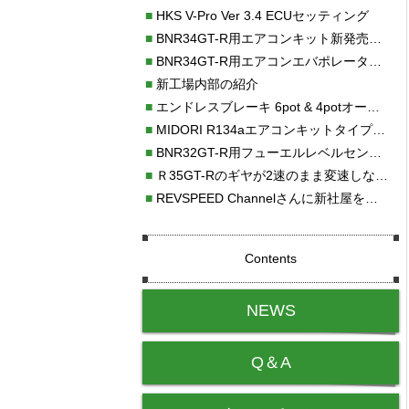
■
HKS V-Pro Ver 3.4 ECUセッティング
■
BNR34GT-R用エアコンキット新発売！！
■
BNR34GT-R用エアコンエバポレーターを新発売！！
■
新工場内部の紹介
■
エンドレスブレーキ 6pot & 4potオーバーホール
■
MIDORI R134aエアコンキットタイプⅡ取り付け
■
BNR32GT-R用フューエルレベルセンサー新発売！！
■
Ｒ35GT-Rのギヤが2速のまま変速しない！！
■
REVSPEED Channelさんに新社屋を紹介していただきました!!
Contents
NEWS
Q＆A