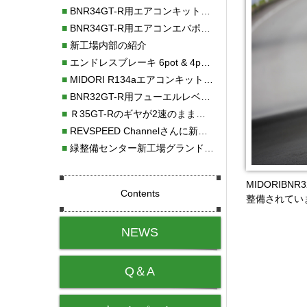
■
BNR34GT-R用エアコンキット新発売！！
■
BNR34GT-R用エアコンエバポレーターを新発売！！
■
新工場内部の紹介
■
エンドレスブレーキ 6pot & 4potオーバーホール
■
MIDORI R134aエアコンキットタイプⅡ取り付け
■
BNR32GT-R用フューエルレベルセンサー新発売！！
■
Ｒ35GT-Rのギヤが2速のまま変速しない！！
■
REVSPEED Channelさんに新社屋を紹介していただきました!!
■
緑整備センター新工場グランドオープン・続報
MIDORIB
Contents
整備されてい
NEWS
Q＆A