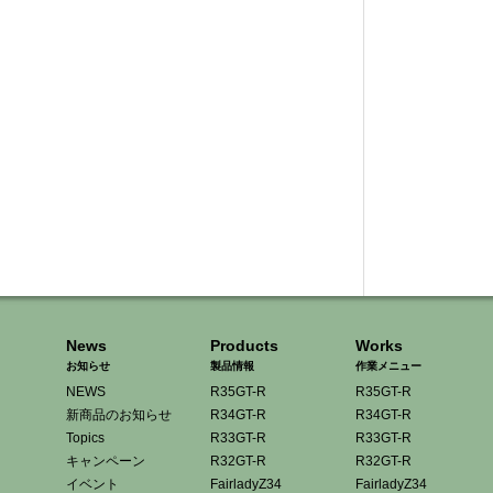
News
Products
Works
お知らせ
製品情報
作業メニュー
NEWS
R35GT-R
R35GT-R
新商品のお知らせ
R34GT-R
R34GT-R
Topics
R33GT-R
R33GT-R
キャンペーン
R32GT-R
R32GT-R
イベント
FairladyZ34
FairladyZ34