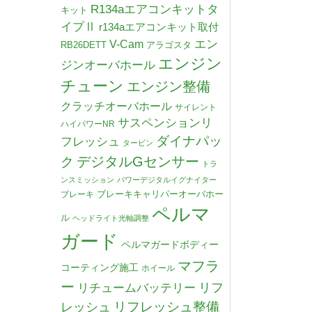
R134aエアコンキットタ
キット
イプⅡ
r134aエアコンキット取付
V-Cam
エン
RB26DETT
アラゴスタ
エンジン
ジンオーバホール
チューン
エンジン整備
クラッチオーバホール
サイレント
サスペンションリ
ハイパワーNR
ダイナパッ
フレッシュ
タービン
デジタルGセンサー
ク
トラ
ンスミッション
パワーデジタルイグナイター
ブレーキキャリパーオーバホー
ブレーキ
ペルマ
ル
ヘッドライト光軸調整
ガード
ペルマガードボディー
マフラ
コーティング施工
ホイール
ー
リチュームバッテリー
リフ
リフレッシュ整備
レッシュ