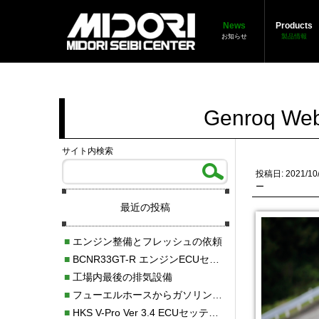
News
Products
お知らせ
製品情報
Genroq
サイト内検索
投稿日: 2021/10
ー
最近の投稿
■
エンジン整備とフレッシュの依頼
■
BCNR33GT-R エンジンECUセッティング調整
■
工場内最後の排気設備
■
フューエルホースからガソリン漏れ
■
HKS V-Pro Ver 3.4 ECUセッティング