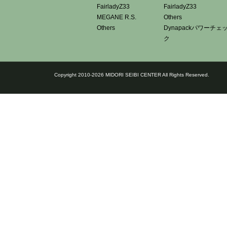
FairladyZ33
FairladyZ33
MEGANE R.S.
Others
Others
Dynapackパワーチェ
ク
Copyright 2010-2026 MIDORI SEIBI CENTER All Rights Reserved.