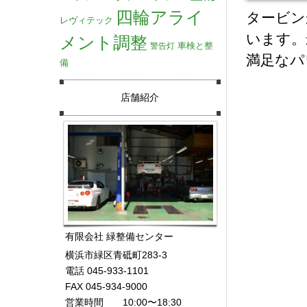
四輪アライ
タービン
レヴィテック
います。
メント調整
車検と整
警告灯
満足なパ
備
店舗紹介
有限会社 緑整備センター
横浜市緑区青砥町283-3
電話 045-933-1101
FAX 045-934-9000
営業時間 10:00〜18:30