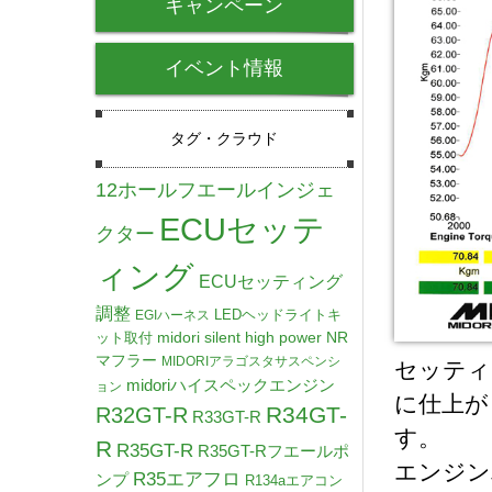
キャンペーン
イベント情報
タグ・クラウド
12ホールフエールインジェ
ECUセッテ
クター
ィング
ECUセッティング
調整
LEDヘッドライトキ
EGIハーネス
midori silent high power NR
ット取付
マフラー
MIDORIアラゴスタサスペンシ
セッティ
midoriハイスペックエンジン
ョン
に仕上が
R34GT-
R32GT-R
R33GT-R
す。
R
R35GT-R
R35GT-Rフエールポ
エンジンパ
R35エアフロ
ンプ
R134aエアコン