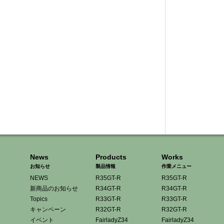
News
Products
Works
お知らせ
製品情報
作業メニュー
NEWS
R35GT-R
R35GT-R
新商品のお知らせ
R34GT-R
R34GT-R
Topics
R33GT-R
R33GT-R
キャンペーン
R32GT-R
R32GT-R
イベント
FairladyZ34
FairladyZ34