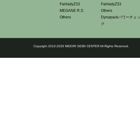
FairladyZ33
FairladyZ33
MEGANE R.S.
Others
Others
Dynapackパワーチェ
ク
Copyright 2010-2026 MIDORI SEIBI CENTER All Rights Reserved.