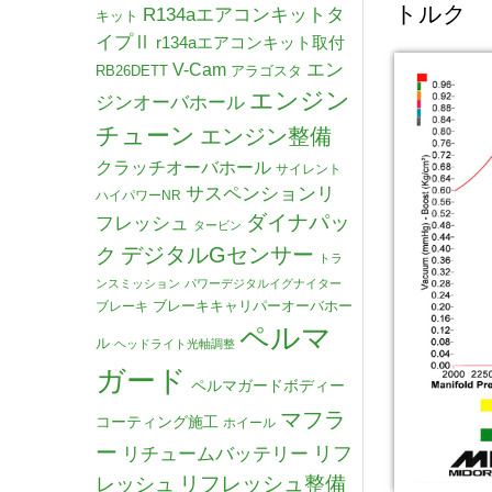
トルク 7
R134aエアコンキットタ
キット
イプⅡ
r134aエアコンキット取付
V-Cam
エン
RB26DETT
アラゴスタ
エンジン
ジンオーバホール
チューン
エンジン整備
クラッチオーバホール
サイレント
サスペンションリ
ハイパワーNR
ダイナパッ
フレッシュ
タービン
デジタルGセンサー
ク
トラ
ンスミッション
パワーデジタルイグナイター
ブレーキキャリパーオーバホー
ブレーキ
ペルマ
ル
ヘッドライト光軸調整
ガード
ペルマガードボディー
マフラ
コーティング施工
ホイール
ー
リチュームバッテリー
リフ
リフレッシュ整備
レッシュ