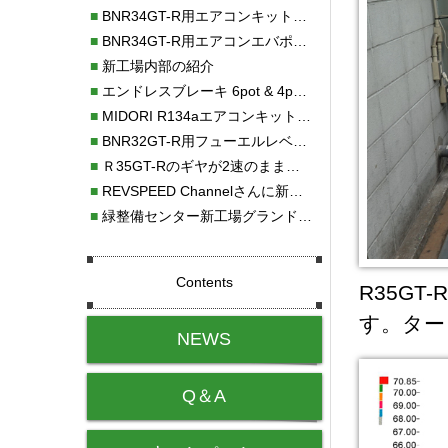
■
BNR34GT-R用エアコンキット新発売！！
■
BNR34GT-R用エアコンエバポレーターを新発売！！
■
新工場内部の紹介
■
エンドレスブレーキ 6pot & 4potオーバーホール
■
MIDORI R134aエアコンキットタイプⅡ取り付け
■
BNR32GT-R用フューエルレベルセンサー新発売！！
■
Ｒ35GT-Rのギヤが2速のまま変速しない！！
■
REVSPEED Channelさんに新社屋を紹介していただきました!!
■
緑整備センター新工場グランドオープン・続報
Contents
R35G
す。ター
NEWS
Q＆A