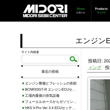
News
Products
お知らせ
製品情報
エンジン
サイト内検索
投稿日: 202
ィング
投
最近の投稿
■
エンジン整備とフレッシュの依頼
■
BCNR33GT-R エンジンECUセッティング調整
■
工場内最後の排気設備
■
フューエルホースからガソリン漏れ
■
HKS V-Pro Ver 3.4 ECUセッティング