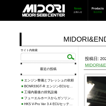
News
Products
お知らせ
製品情報
MIDORI&E
サイト内検索
投稿日: 202
MIDORI
最近の投稿
■
エンジン整備とフレッシュの依頼
■
BCNR33GT-R エンジンECUセッティング調整
■
工場内最後の排気設備
■
フューエルホースからガソリン漏れ
■
HKS V-Pro Ver 3.4 ECUセッティング