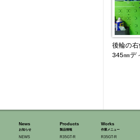
後輪の右
345㎜
News
Products
Works
お知らせ
製品情報
作業メニュー
NEWS
R35GT-R
R35GT-R