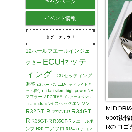
キャンペーン
イベント情報
タグ・クラウド
12ホールフエールインジェ
ECUセッテ
クター
ィング
ECUセッティング
調整
LEDヘッドライトキ
EGIハーネス
midori silent high power NR
ット取付
マフラー
MIDORIアラゴスタサスペンシ
midoriハイスペックエンジン
ョン
MIDOR
R34GT-
R32GT-R
R33GT-R
6pot後
R
R35GT-R
R35GT-Rフエールポ
Rのロゴ
R35エアフロ
ンプ
R134aエアコン