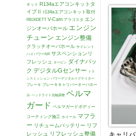
R134aエアコンキットタ
キット
イプⅡ
r134aエアコンキット取付
V-Cam
エン
RB26DETT
アラゴスタ
エンジン
ジンオーバホール
チューン
エンジン整備
クラッチオーバホール
サイレント
サスペンションリ
ハイパワーNR
ダイナパッ
フレッシュ
タービン
デジタルGセンサー
ク
トラ
ンスミッション
パワーデジタルイグナイター
ブレーキキャリパーオーバホー
ブレーキ
ペルマ
ル
ヘッドライト光軸調整
ガード
ペルマガードボディー
マフラ
コーティング施工
ホイール
ー
リチュームバッテリー
リフ
リフレッシュ整備
レッシュ
キャリパ