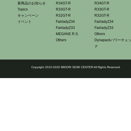
新商品のお知らせ
R34GT-R
R34GT-R
Topics
R33GT-R
R33GT-R
キャンペーン
R32GT-R
R32GT-R
イベント
FairladyZ34
FairladyZ34
FairladyZ33
FairladyZ33
MEGANE R.S.
Others
Others
Dynapackパワーチェ
ク
Copyright 2010-2026 MIDORI SEIBI CENTER All Rights Reserved.