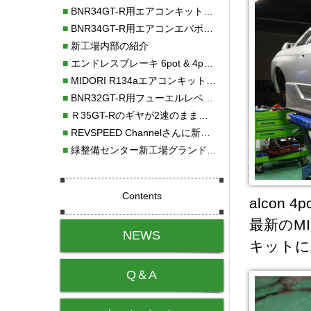
■
BNR34GT-R用エアコンキット新発売！！
■
BNR34GT-R用エアコンエバポレーターを新発売！！
■
新工場内部の紹介
■
エンドレスブレーキ 6pot & 4potオーバーホール
■
MIDORI R134aエアコンキットタイプⅡ取り付け
■
BNR32GT-R用フューエルレベルセンサー新発売！！
■
Ｒ35GT-Rのギヤが2速のまま変速しない！！
■
REVSPEED Channelさんに新社屋を紹介していただきました!!
■
緑整備センター新工場グランドオープン・続報
Contents
alco
最新のMI
NEWS
キットに
Q＆A