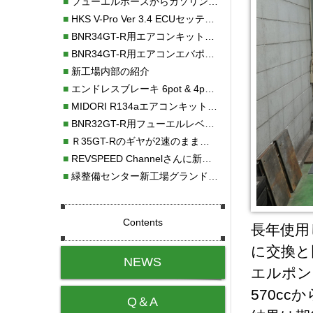
■
フューエルホースからガソリン漏れ
■
HKS V-Pro Ver 3.4 ECUセッティング
■
BNR34GT-R用エアコンキット新発売！！
■
BNR34GT-R用エアコンエバポレーターを新発売！！
■
新工場内部の紹介
■
エンドレスブレーキ 6pot & 4potオーバーホール
■
MIDORI R134aエアコンキットタイプⅡ取り付け
■
BNR32GT-R用フューエルレベルセンサー新発売！！
■
Ｒ35GT-Rのギヤが2速のまま変速しない！！
■
REVSPEED Channelさんに新社屋を紹介していただきました!!
■
緑整備センター新工場グランドオープン・続報
Contents
長年使用
に交換と
NEWS
エルポン
570c
Q＆A