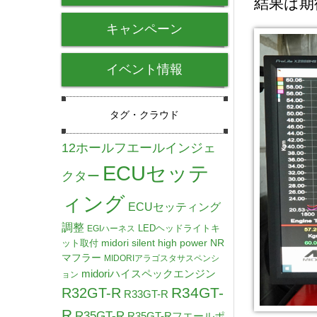
結果は期
キャンペーン
イベント情報
タグ・クラウド
12ホールフエールインジェ
ECUセッテ
クター
ィング
ECUセッティング
調整
LEDヘッドライトキ
EGIハーネス
midori silent high power NR
ット取付
マフラー
MIDORIアラゴスタサスペンシ
midoriハイスペックエンジン
ョン
R34GT-
R32GT-R
R33GT-R
R
R35GT-R
R35GT-Rフエールポ