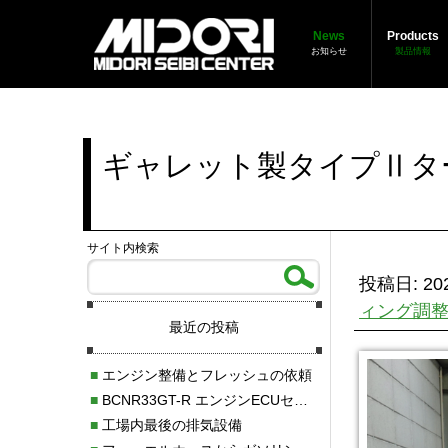
News
Products
お知らせ
製品情報
ギャレット製タイプⅡター
サイト内検索
投稿日: 202
ィング調
最近の投稿
■
エンジン整備とフレッシュの依頼
■
BCNR33GT-R エンジンECUセッティング調整
■
工場内最後の排気設備