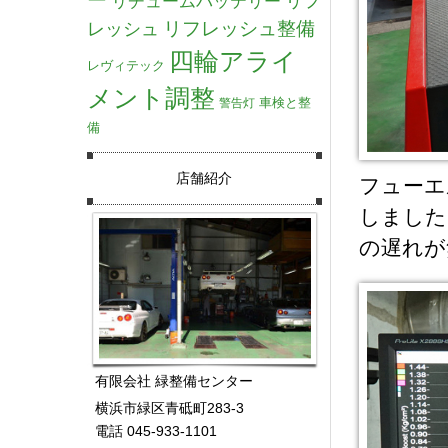
リチュームバッテリー
リフ
リフレッシュ整備
レッシュ
四輪アライ
レヴィテック
メント調整
車検と整
警告灯
備
店舗紹介
フューエ
しました
の遅れが
有限会社 緑整備センター
横浜市緑区青砥町283-3
電話 045-933-1101