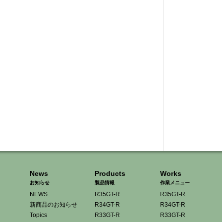
News
Products
Works
お知らせ
製品情報
作業メニュー
NEWS
R35GT-R
R35GT-R
新商品のお知らせ
R34GT-R
R34GT-R
Topics
R33GT-R
R33GT-R