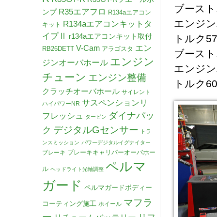
ブースト1.
R35エアフロ
ンプ
R134aエアコン
エンジン
R134aエアコンキットタ
キット
イプⅡ
r134aエアコンキット取付
トルク57.
V-Cam
エン
RB26DETT
アラゴスタ
ブースト1.
エンジン
ジンオーバホール
エンジン
チューン
エンジン整備
トルク60k
クラッチオーバホール
サイレント
サスペンションリ
ハイパワーNR
ダイナパッ
フレッシュ
タービン
デジタルGセンサー
ク
トラ
ンスミッション
パワーデジタルイグナイター
ブレーキキャリパーオーバホー
ブレーキ
ペルマ
ル
ヘッドライト光軸調整
ガード
ペルマガードボディー
マフラ
コーティング施工
ホイール
ー