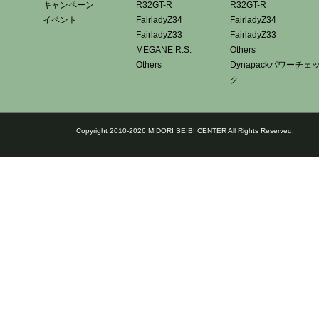
キャンペーン
R32GT-R
R32GT-R
イベント
FairladyZ34
FairladyZ34
FairladyZ33
FairladyZ33
MEGANE R.S.
Others
Others
Dynapackパワーチェ
ク
Copyright 2010-2026 MIDORI SEIBI CENTER All Rights Reserved.