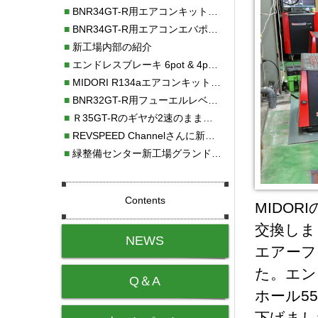
■
BNR34GT-R用エアコンキット新発売！！
■
BNR34GT-R用エアコンエバポレーターを新発売！！
■
新工場内部の紹介
■
エンドレスブレーキ 6pot & 4potオーバーホール
■
MIDORI R134aエアコンキットタイプⅡ取り付け
■
BNR32GT-R用フューエルレベルセンサー新発売！！
■
Ｒ35GT-Rのギヤが2速のまま変速しない！！
■
REVSPEED Channelさんに新社屋を紹介していただきました!!
■
緑整備センター新工場グランドオープン・続報
Contents
MIDOR
交換しま
NEWS
エアーフ
た。エン
Q＆A
ホール55
下げまし