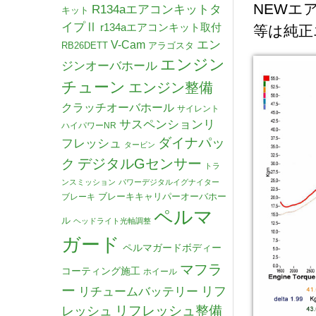
NEWエ
R134aエアコンキットタ
キット
イプⅡ
r134aエアコンキット取付
等は純正
V-Cam
エン
RB26DETT
アラゴスタ
エンジン
ジンオーバホール
チューン
エンジン整備
クラッチオーバホール
サイレント
サスペンションリ
ハイパワーNR
ダイナパッ
フレッシュ
タービン
デジタルGセンサー
ク
トラ
ンスミッション
パワーデジタルイグナイター
ブレーキキャリパーオーバホー
ブレーキ
ペルマ
ル
ヘッドライト光軸調整
ガード
ペルマガードボディー
マフラ
コーティング施工
ホイール
ー
リチュームバッテリー
リフ
リフレッシュ整備
レッシュ