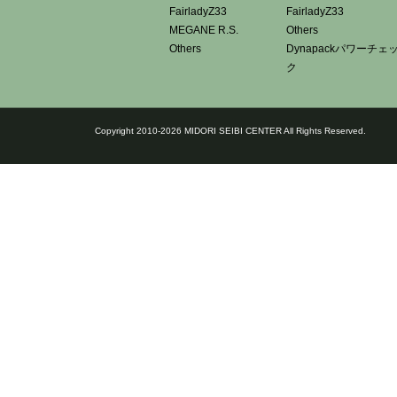
FairladyZ33
FairladyZ33
MEGANE R.S.
Others
Others
Dynapackパワーチェ
ク
Copyright 2010-2026 MIDORI SEIBI CENTER All Rights Reserved.