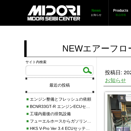
News
Products
お知らせ
製品情報
NEWエアーフ
サイト内検索
投稿日: 202
お知らせ
最近の投稿
■
エンジン整備とフレッシュの依頼
■
BCNR33GT-R エンジンECUセッティング調整
■
工場内最後の排気設備
■
フューエルホースからガソリン漏れ
■
HKS V-Pro Ver 3.4 ECUセッティング