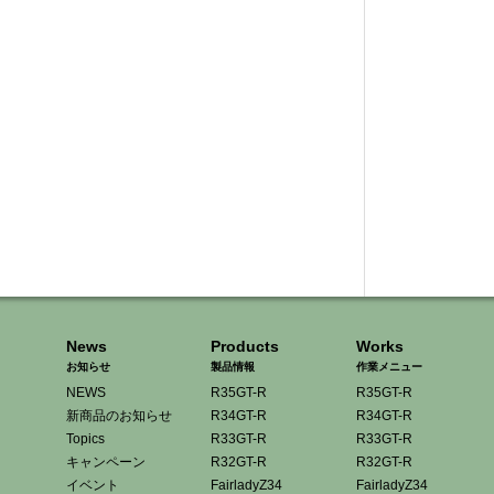
News
Products
Works
お知らせ
製品情報
作業メニュー
NEWS
R35GT-R
R35GT-R
新商品のお知らせ
R34GT-R
R34GT-R
Topics
R33GT-R
R33GT-R
キャンペーン
R32GT-R
R32GT-R
イベント
FairladyZ34
FairladyZ34