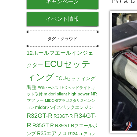
キャンペーン
イベント情報
タグ・クラウド
12ホールフエールインジェ
ECUセッテ
クター
ィング
ECUセッティング
調整
LEDヘッドライトキ
EGIハーネス
midori silent high power NR
ット取付
マフラー
MIDORIアラゴスタサスペンシ
midoriハイスペックエンジン
ョン
R34GT-
R32GT-R
R33GT-R
R
R35GT-R
R35GT-Rフエールポ
R35エアフロ
ンプ
R134aエアコン