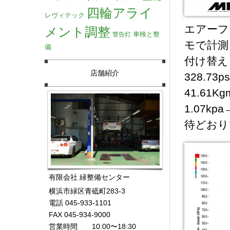
四輪アライ
レヴィテック
エアーフ
メント調整
車検と整
警告灯
モで計測
備
付け替え
店舗紹介
328.73
41.61
1.07k
待どおり
有限会社 緑整備センター
横浜市緑区青砥町283-3
電話 045-933-1101
FAX 045-934-9000
営業時間 10:00〜18:30