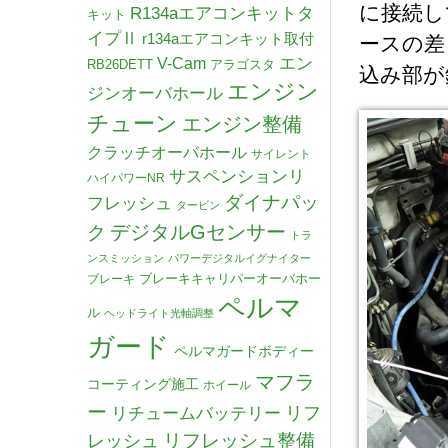
に接続し
R134aエアコンキットタ
キット
イプⅡ
r134aエアコンキット取付
ースの差
V-Cam
エン
RB26DETT
アラゴスタ
込み部が
エンジン
ジンオーバホール
チューン
エンジン整備
クラッチオーバホール
サイレント
サスペンションリ
ハイパワーNR
ダイナパッ
フレッシュ
タービン
デジタルGセンサー
ク
トラ
ンスミッション
パワーデジタルイグナイター
ブレーキキャリパーオーバホー
ブレーキ
ペルマ
ル
ヘッドライト光軸調整
ガード
ペルマガードボディー
マフラ
コーティング施工
ホイール
ー
リチュームバッテリー
リフ
リフレッシュ整備
レッシュ