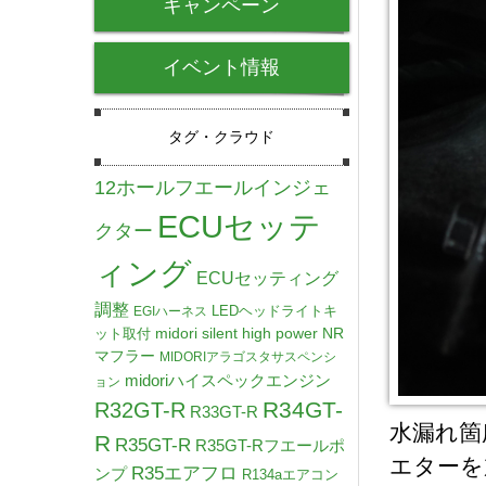
キャンペーン
イベント情報
タグ・クラウド
12ホールフエールインジェ
ECUセッテ
クター
ィング
ECUセッティング
調整
LEDヘッドライトキ
EGIハーネス
midori silent high power NR
ット取付
マフラー
MIDORIアラゴスタサスペンシ
midoriハイスペックエンジン
ョン
R34GT-
R32GT-R
R33GT-R
水漏れ箇
R
R35GT-R
R35GT-Rフエールポ
エターを
R35エアフロ
ンプ
R134aエアコン