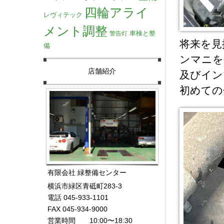
四輪アライ
レヴィテック
メント調整
車検と整
警告灯
将来を見
備
ンマニを
店舗紹介
及びイン
初めての
有限会社 緑整備センター
横浜市緑区青砥町283-3
電話 045-933-1101
FAX 045-934-9000
営業時間 10:00〜18:30