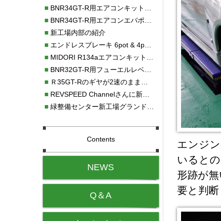
■
BNR34GT-R用エアコンキット新発売！！
■
BNR34GT-R用エアコンエバポレーターを新発売！！
■
新工場内部の紹介
■
エンドレスブレーキ 6pot & 4potオーバーホール
■
MIDORI R134aエアコンキットタイプⅡ取り付け
■
BNR32GT-R用フューエルレベルセンサー新発売！！
■
Ｒ35GT-Rのギヤが2速のまま変速しない！！
■
REVSPEED Channelさんに新社屋を紹介していただきました!!
■
緑整備センター新工場グランドオープン・続報
Contents
エンジン
いるとの
NEWS
形跡が無
要と判断
Q＆A