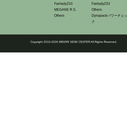
FairladyZ33
FairladyZ33
MEGANE R.S.
Others
Others
Dynapackパワーチェ
ク
Copyright 2010-2026 MIDORI SEIBI CENTER All Rights Reserved.