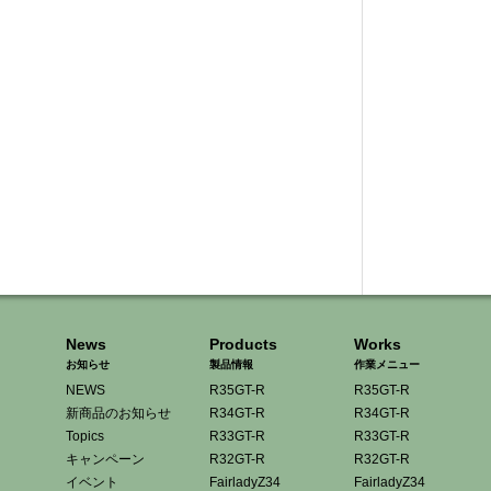
News
Products
Works
お知らせ
製品情報
作業メニュー
NEWS
R35GT-R
R35GT-R
新商品のお知らせ
R34GT-R
R34GT-R
Topics
R33GT-R
R33GT-R
キャンペーン
R32GT-R
R32GT-R
イベント
FairladyZ34
FairladyZ34