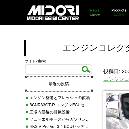
News
Products
お知らせ
製品情報
エンジンコレク
サイト内検索
投稿日: 202
エンジン
最近の投稿
■
エンジン整備とフレッシュの依頼
■
BCNR33GT-R エンジンECUセッティング調整
■
工場内最後の排気設備
■
フューエルホースからガソリン漏れ
■
HKS V-Pro Ver 3.4 ECUセッティング