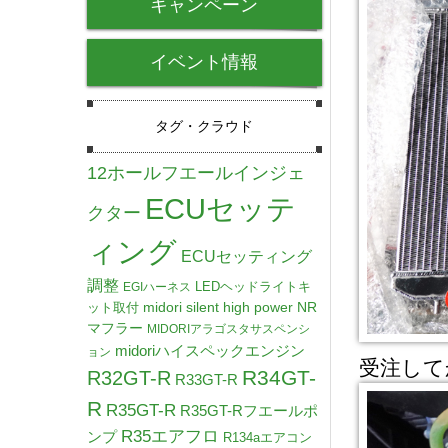
キャンペーン
イベント情報
タグ・クラウド
12ホールフエールインジェ
ECUセッテ
クター
ィング
ECUセッティング
調整
LEDヘッドライトキ
EGIハーネス
midori silent high power NR
ット取付
マフラー
MIDORIアラゴスタサスペンシ
midoriハイスペックエンジン
ョン
受注して
R34GT-
R32GT-R
R33GT-R
R
R35GT-R
R35GT-Rフエールポ
R35エアフロ
ンプ
R134aエアコン