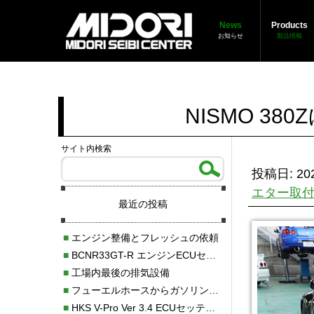
News
Products
お知らせ
製品情報
NISMO 3
サイト内検索
投稿日: 202
エター取
最近の投稿
■
エンジン整備とフレッシュの依頼
■
BCNR33GT-R エンジンECUセッティング調整
■
工場内最後の排気設備
■
フューエルホースからガソリン漏れ
■
HKS V-Pro Ver 3.4 ECUセッティング