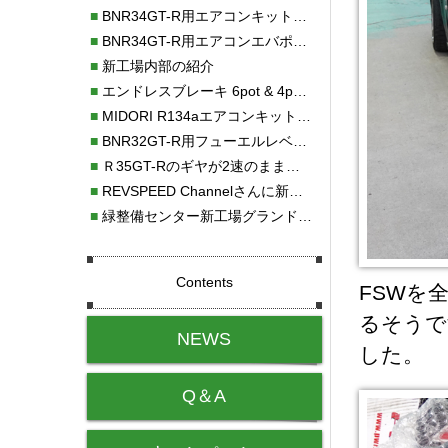
■
BNR34GT-R用エアコンキット新発売！！
■
BNR34GT-R用エアコンエバポレーターを新発売！！
■
新工場内部の紹介
■
エンドレスブレーキ 6pot & 4potオーバーホール
■
MIDORI R134aエアコンキットタイプⅡ取り付け
■
BNR32GT-R用フューエルレベルセンサー新発売！！
■
Ｒ35GT-Rのギヤが2速のまま変速しない！！
■
REVSPEED Channelさんに新社屋を紹介していただきました!!
■
緑整備センター新工場グランドオープン・続報
Contents
FSWを
るそうで
NEWS
した。
Q＆A