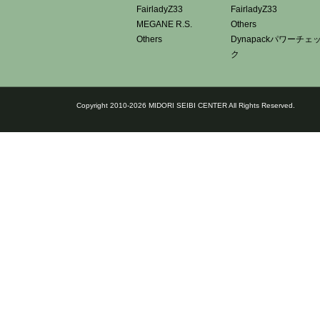
FairladyZ33
FairladyZ33
MEGANE R.S.
Others
Others
Dynapackパワーチェ
ク
Copyright 2010-2026 MIDORI SEIBI CENTER All Rights Reserved.