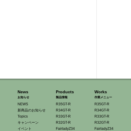
News
Products
Works
お知らせ
製品情報
作業メニュー
NEWS
R35GT-R
R35GT-R
新商品のお知らせ
R34GT-R
R34GT-R
Topics
R33GT-R
R33GT-R
キャンペーン
R32GT-R
R32GT-R
イベント
FairladyZ34
FairladyZ34