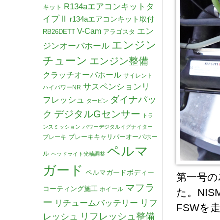
R134aエアコンキットタ
キット
イプⅡ
r134aエアコンキット取付
V-Cam
エン
RB26DETT
アラゴスタ
エンジン
ジンオーバホール
チューン
エンジン整備
クラッチオーバホール
サイレント
サスペンションリ
ハイパワーNR
ダイナパッ
フレッシュ
タービン
デジタルGセンサー
ク
トラ
ンスミッション
パワーデジタルイグナイター
ブレーキキャリパーオーバホー
ブレーキ
ペルマ
ル
ヘッドライト光軸調整
ガード
ペルマガードボディー
第一号の
マフラ
コーティング施工
ホイール
た。NI
ー
リチュームバッテリー
リフ
FSWを
リフレッシュ整備
レッシュ