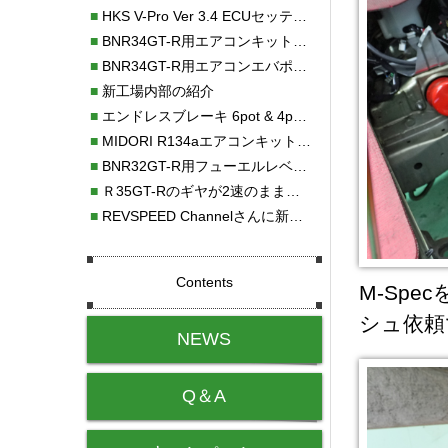
■
HKS V-Pro Ver 3.4 ECUセッティング
■
BNR34GT-R用エアコンキット新発売！！
■
BNR34GT-R用エアコンエバポレーターを新発売！！
■
新工場内部の紹介
■
エンドレスブレーキ 6pot & 4potオーバーホール
■
MIDORI R134aエアコンキットタイプⅡ取り付け
■
BNR32GT-R用フューエルレベルセンサー新発売！！
■
Ｒ35GT-Rのギヤが2速のまま変速しない！！
■
REVSPEED Channelさんに新社屋を紹介していただきました!!
Contents
M-Sp
シュ依頼
NEWS
Q＆A