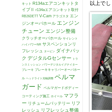
以上でし
R134aエアコンキットタ
キット
イプⅡ
r134aエアコンキット取付
V-Cam
エン
RB26DETT
アラゴスタ
エンジン
ジンオーバホール
チューン
エンジン整備
クラッチオーバホール
サイレント
サスペンションリ
ハイパワーNR
ダイナパッ
フレッシュ
タービン
デジタルGセンサー
ク
トラ
ンスミッション
パワーデジタルイグナイター
ブレーキキャリパーオーバホー
ブレーキ
ペルマ
ル
ヘッドライト光軸調整
ガード
ペルマガードボディー
マフラ
コーティング施工
ホイール
ー
リチュームバッテリー
リフ
リフレッシュ整備
レッシュ