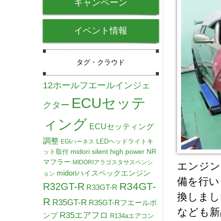
キャンペーン
イベント情報
タグ・クラウド
12ホールフエールインジェ
ECUセッテ
クター
ィング
ECUセッティング
調整
LEDヘッドライトキ
EGIハーネス
midori silent high power NR
ット取付
マフラー
MIDORIアラゴスタサスペンシ
エンジン
midoriハイスペックエンジン
ョン
備を行い
R34GT-
R32GT-R
R33GT-R
換しまし
R
R35GT-R
R35GT-Rフエールポ
なども新
R35エアフロ
ンプ
R134aエアコン