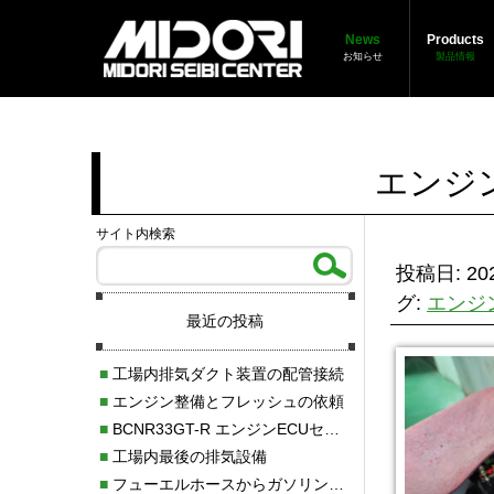
News
Products
お知らせ
製品情報
エンジ
サイト内検索
投稿日: 202
グ:
エンジ
最近の投稿
■
工場内排気ダクト装置の配管接続
■
エンジン整備とフレッシュの依頼
■
BCNR33GT-R エンジンECUセッティング調整
■
工場内最後の排気設備
■
フューエルホースからガソリン漏れ