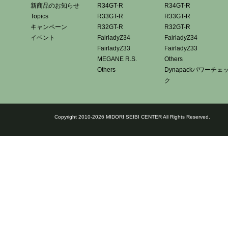
新商品のお知らせ
R34GT-R
R34GT-R
Topics
R33GT-R
R33GT-R
キャンペーン
R32GT-R
R32GT-R
イベント
FairladyZ34
FairladyZ34
FairladyZ33
FairladyZ33
MEGANE R.S.
Others
Others
Dynapackパワーチェ
ク
Copyright 2010-2026 MIDORI SEIBI CENTER All Rights Reserved.