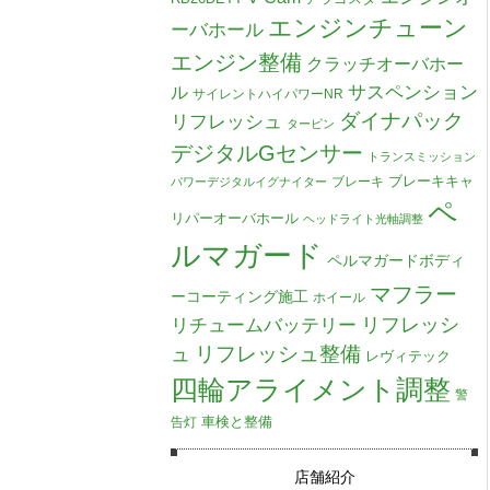
エンジンチューン
ーバホール
エンジン整備
クラッチオーバホー
ル
サスペンション
サイレントハイパワーNR
ダイナパック
リフレッシュ
タービン
デジタルGセンサー
トランスミッション
ブレーキキャ
ブレーキ
パワーデジタルイグナイター
ペ
リパーオーバホール
ヘッドライト光軸調整
ルマガード
ペルマガードボディ
マフラー
ーコーティング施工
ホイール
リチュームバッテリー
リフレッシ
リフレッシュ整備
ュ
レヴィテック
四輪アライメント調整
警
車検と整備
告灯
店舗紹介