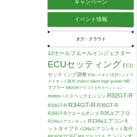
キャンペーン
イベント情報
タグ・クラウド
12ホールフエールインジェクター
ECUセッティング
ECU
セッティング調整
LEDヘッドラ
EGIハーネス
midori silent high power NR
イトキット取付
マフラー
MIDORIアラゴスタサスペンション
R32GT-R
midoriハイスペックエンジン
R34GT-R
R35GT-R
R33GT-R
R35エアフロ
R35GT-Rフエールポンプ
R134aエアコンキ
R134aエアコンキット
ットタイプⅡ
r134aエアコンキット取付
V-Cam
エンジンオ
RB26DETT
アラゴスタ