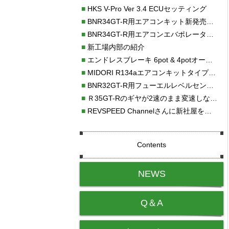
■
HKS V-Pro Ver 3.4 ECUセッティング
■
BNR34GT-R用エアコンキット新発売！！
■
BNR34GT-R用エアコンエバポレーターを新発売！！
■
新工場内部の紹介
■
エンドレスブレーキ 6pot & 4potオーバーホール
■
MIDORI R134aエアコンキットタイプⅡ取り付け
■
BNR32GT-R用フューエルレベルセンサー新発売！！
■
Ｒ35GT-Rのギヤが2速のまま変速しない！！
■
REVSPEED Channelさんに新社屋を紹介していただきました!!
Contents
NEWS
Q＆A