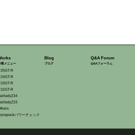
Works
Blog
Q&A Forum
作業メニュー
ブログ
Q&Aフォーラム
35GT-R
34GT-R
33GT-R
32GT-R
airladyZ34
airladyZ33
thers
Dynapackパワーチェック