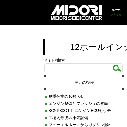
News
お知らせ
12ホールイン
サイト内検索
最近の投稿
■
夏季休業のお知らせ
■
エンジン整備とフレッシュの依頼
■
BCNR33GT-R エンジンECUセッティング調整
■
工場内最後の排気設備
■
フューエルホースからガソリン漏れ