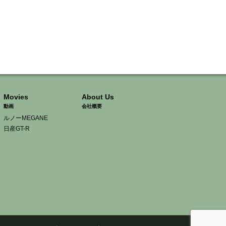
Movies
About Us
動画
会社概要
ルノーMEGANE
日産GT-R