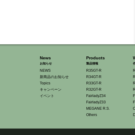
News
Products
お知らせ
製品情報
NEWS
R35GT-R
R
新商品のお知らせ
R34GT-R
R
Topics
R33GT-R
R
キャンペーン
R32GT-R
R
イベント
FairladyZ34
F
FairladyZ33
F
MEGANE R.S.
O
Others