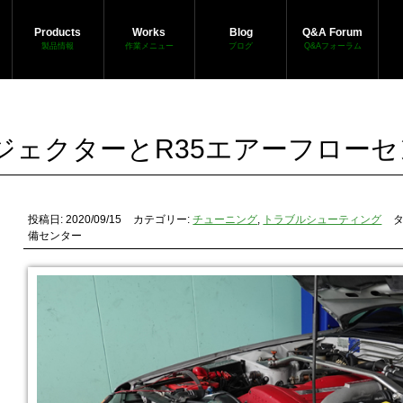
Products
Works
Blog
Q&A Forum
製品情報
作業メニュー
ブログ
Q&Aフォーラム
ジェクターとR35エアーフロー
投稿日: 2020/09/15
カテゴリー:
チューニング
,
トラブルシューティング
タ
備センター