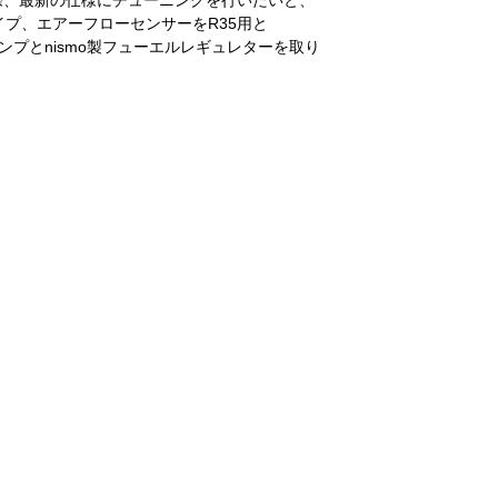
際、最新の仕様にチューニングを行いたいと、
プ、エアーフローセンサーをR35用と
ンプとnismo製フューエルレギュレターを取り