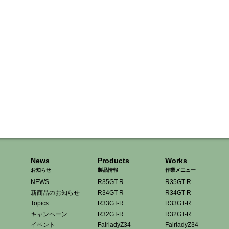
News
Products
Works
お知らせ
製品情報
作業メニュー
NEWS
R35GT-R
R35GT-R
新商品のお知らせ
R34GT-R
R34GT-R
Topics
R33GT-R
R33GT-R
キャンペーン
R32GT-R
R32GT-R
イベント
FairladyZ34
FairladyZ34