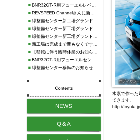
■
BNR32GT-R用フューエルレベルセンサー新発売！！
■
REVSPEED Channelさんに新社屋を紹介していただきました!!
■
緑整備センター新工場グランドオープン・続報
■
緑整備センター新工場グランドオープン
■
緑整備センター新工場グランドオープンのお知らせ！！
■
新工場は完成まで間もなくです！！
■
【移転に伴う臨時休業のお知らせ】
■
BNR32GT-R用フューエルセンサー新発売!!
■
緑整備センター移転のお知らせ！！
Contents
水素で作った
てきます。
NEWS
http://toyota.j
Q＆A