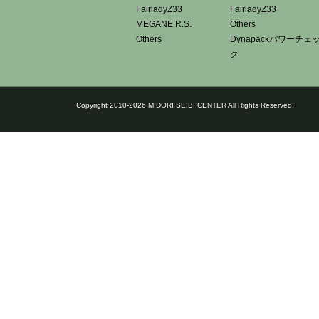
FairladyZ33
FairladyZ33
MEGANE R.S.
Others
Others
Dynapackパワーチェ
ク
Copyright 2010-2026 MIDORI SEIBI CENTER All Rights Reserved.