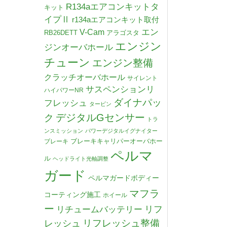
R134aエアコンキットタ
キット
イプⅡ
r134aエアコンキット取付
V-Cam
エン
RB26DETT
アラゴスタ
エンジン
ジンオーバホール
チューン
エンジン整備
クラッチオーバホール
サイレント
サスペンションリ
ハイパワーNR
ダイナパッ
フレッシュ
タービン
デジタルGセンサー
ク
トラ
ンスミッション
パワーデジタルイグナイター
ブレーキキャリパーオーバホー
ブレーキ
ペルマ
ル
ヘッドライト光軸調整
ガード
ペルマガードボディー
マフラ
コーティング施工
ホイール
ー
リチュームバッテリー
リフ
リフレッシュ整備
レッシュ