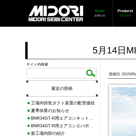
News
Products
お知らせ
製品情報
5月14日
サイト内検索
投稿日: 2015/05
最近の投稿
■
工場内排気ダクト装置の配管接続
■
夏季休業のお知らせ
■
BNR34GT-R用エアコンキット新発売！！
■
BNR34GT-R用エアコンエバポレーターを新発売！！
■
新工場内部の紹介