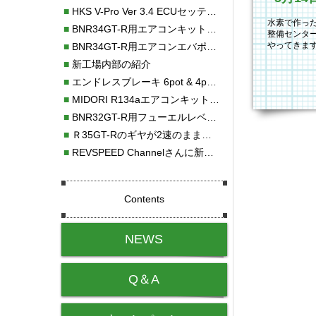
■
HKS V-Pro Ver 3.4 ECUセッティング
水素で作った
■
BNR34GT-R用エアコンキット新発売！！
整備センタ
やってきます。 ht
■
BNR34GT-R用エアコンエバポレーターを新発売！！
■
新工場内部の紹介
■
エンドレスブレーキ 6pot & 4potオーバーホール
■
MIDORI R134aエアコンキットタイプⅡ取り付け
■
BNR32GT-R用フューエルレベルセンサー新発売！！
■
Ｒ35GT-Rのギヤが2速のまま変速しない！！
■
REVSPEED Channelさんに新社屋を紹介していただきました!!
Contents
NEWS
Q＆A