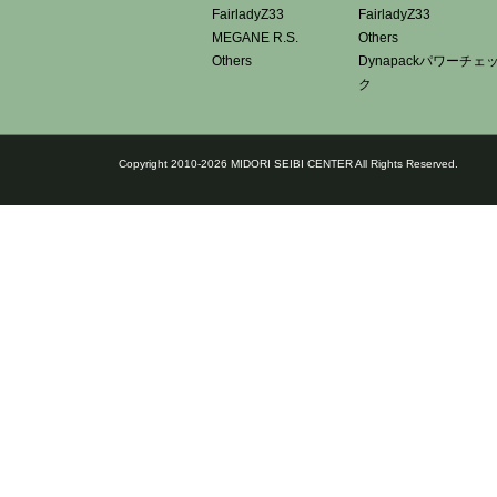
FairladyZ33
FairladyZ33
MEGANE R.S.
Others
Others
Dynapackパワーチェ
ク
Copyright 2010-2026 MIDORI SEIBI CENTER All Rights Reserved.