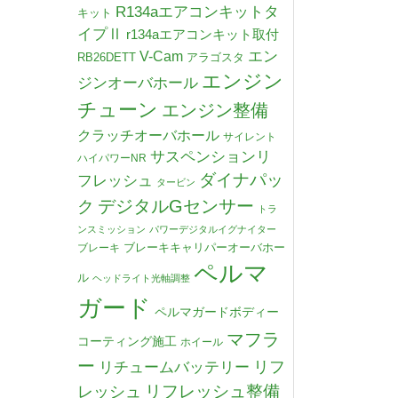
R134aエアコンキットタ
キット
イプⅡ
r134aエアコンキット取付
V-Cam
エン
RB26DETT
アラゴスタ
エンジン
ジンオーバホール
チューン
エンジン整備
クラッチオーバホール
サイレント
サスペンションリ
ハイパワーNR
ダイナパッ
フレッシュ
タービン
デジタルGセンサー
ク
トラ
ンスミッション
パワーデジタルイグナイター
ブレーキキャリパーオーバホー
ブレーキ
ペルマ
ル
ヘッドライト光軸調整
ガード
ペルマガードボディー
マフラ
コーティング施工
ホイール
ー
リチュームバッテリー
リフ
リフレッシュ整備
レッシュ