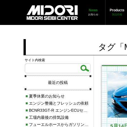
News
Products
お知らせ
製品情報
タグ「M
サイト内検索
最近の投稿
■
夏季休業のお知らせ
■
エンジン整備とフレッシュの依頼
■
BCNR33GT-R エンジンECUセッティング調整
■
工場内最後の排気設備
■
フューエルホースからガソリン漏れ