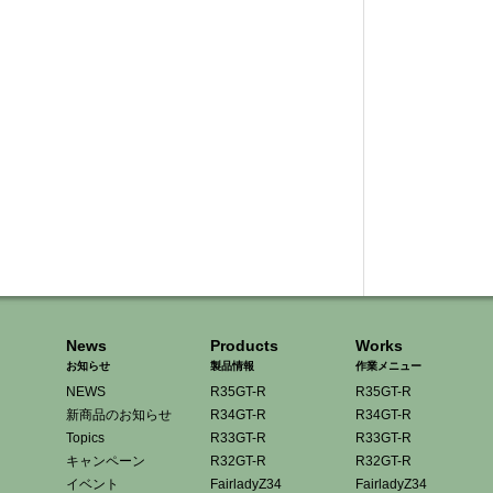
News
Products
Works
お知らせ
製品情報
作業メニュー
NEWS
R35GT-R
R35GT-R
新商品のお知らせ
R34GT-R
R34GT-R
Topics
R33GT-R
R33GT-R
キャンペーン
R32GT-R
R32GT-R
イベント
FairladyZ34
FairladyZ34