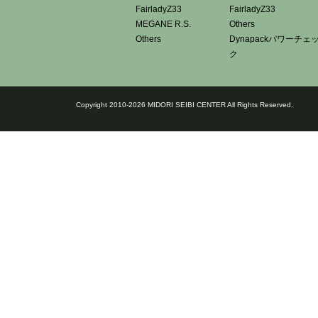
FairladyZ33
FairladyZ33
MEGANE R.S.
Others
Others
Dynapackパワーチェ
ク
Copyright 2010-2026 MIDORI SEIBI CENTER All Rights Reserved.