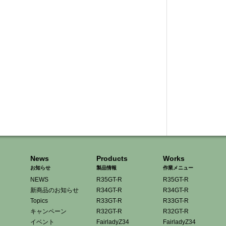
News
Products
Works
お知らせ
製品情報
作業メニュー
NEWS
R35GT-R
R35GT-R
新商品のお知らせ
R34GT-R
R34GT-R
Topics
R33GT-R
R33GT-R
キャンペーン
R32GT-R
R32GT-R
イベント
FairladyZ34
FairladyZ34