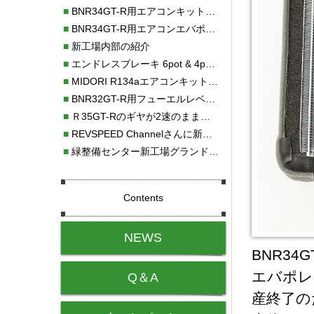
■
BNR34GT-R用エアコンキット新発売！！
■
BNR34GT-R用エアコンエバポレーターを新発売！！
■
新工場内部の紹介
■
エンドレスブレーキ 6pot & 4potオーバーホール
■
MIDORI R134aエアコンキットタイプⅡ取り付け
■
BNR32GT-R用フューエルレベルセンサー新発売！！
■
Ｒ35GT-Rのギヤが2速のまま変速しない！！
■
REVSPEED Channelさんに新社屋を紹介していただきました!!
■
緑整備センター新工場グランドオープン・続報
Contents
NEWS
BNR34
エバポレ
Q＆A
産終了の