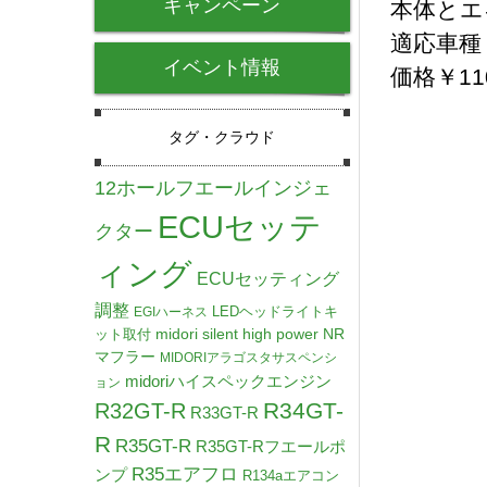
キャンペーン
本体とエ
適応車種 
イベント情報
価格￥11
タグ・クラウド
12ホールフエールインジェ
ECUセッテ
クター
ィング
ECUセッティング
調整
LEDヘッドライトキ
EGIハーネス
midori silent high power NR
ット取付
マフラー
MIDORIアラゴスタサスペンシ
midoriハイスペックエンジン
ョン
R34GT-
R32GT-R
R33GT-R
R
R35GT-R
R35GT-Rフエールポ
R35エアフロ
ンプ
R134aエアコン