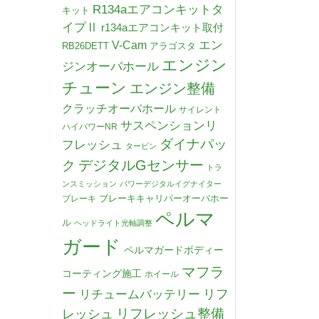
R134aエアコンキットタ
キット
イプⅡ
r134aエアコンキット取付
V-Cam
エン
RB26DETT
アラゴスタ
エンジン
ジンオーバホール
チューン
エンジン整備
クラッチオーバホール
サイレント
サスペンションリ
ハイパワーNR
ダイナパッ
フレッシュ
タービン
デジタルGセンサー
ク
トラ
ンスミッション
パワーデジタルイグナイター
ブレーキキャリパーオーバホー
ブレーキ
ペルマ
ル
ヘッドライト光軸調整
ガード
ペルマガードボディー
マフラ
コーティング施工
ホイール
ー
リチュームバッテリー
リフ
リフレッシュ整備
レッシュ