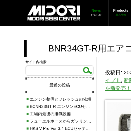
News
Products
お知らせ
製品情報
BNR34GT-R用
サイト内検索
投稿日: 202
イプⅡ
,
新
最近の投稿
を新発売
■
エンジン整備とフレッシュの依頼
■
BCNR33GT-R エンジンECUセッティング調整
■
工場内最後の排気設備
■
フューエルホースからガソリン漏れ
■
HKS V-Pro Ver 3.4 ECUセッティング