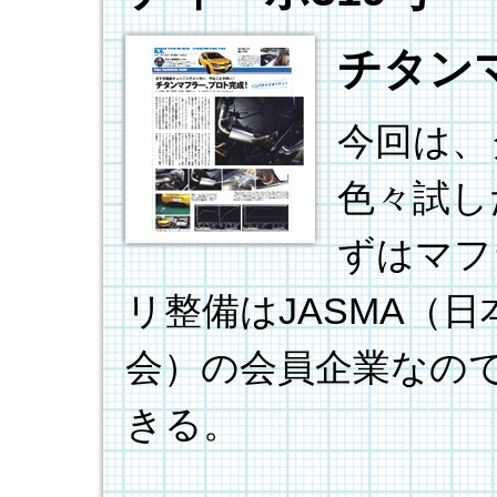
チタン
今回は、
色々試し
ずはマフ
リ整備はJASMA（
会）の会員企業なの
きる。