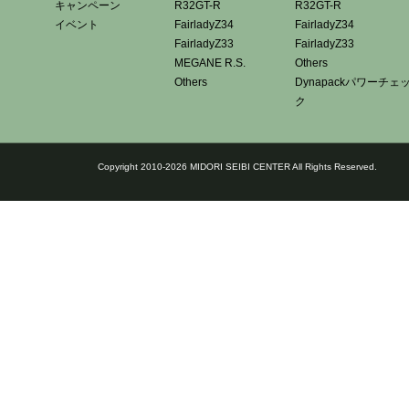
キャンペーン
R32GT-R
R32GT-R
イベント
FairladyZ34
FairladyZ34
FairladyZ33
FairladyZ33
MEGANE R.S.
Others
Others
Dynapackパワーチェ
ク
Copyright 2010-2026 MIDORI SEIBI CENTER All Rights Reserved.