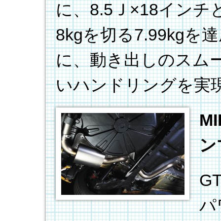
に、8.5Ｊ×18イ
8kgを切る7.99k
に、動き出しのスム
いハンドリングを実
M
ン
G
パ