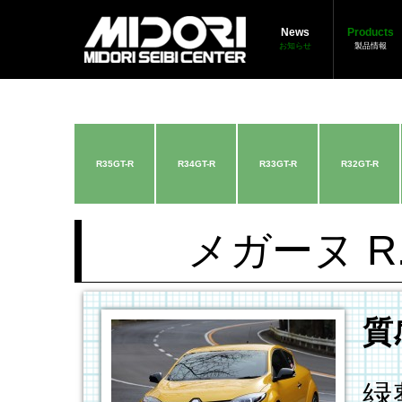
News
Products
お知らせ
製品情報
R35GT-R
R34GT-R
R33GT-R
R32GT-R
メガーヌ R
質
緑