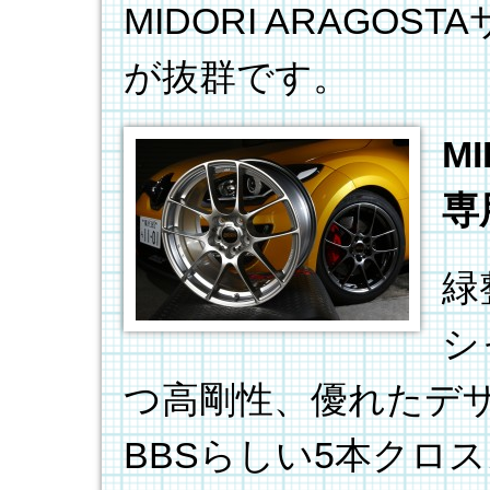
MIDORI ARAGO
が抜群です。
M
専
緑
シ
つ高剛性、優れたデ
BBSらしい5本クロ