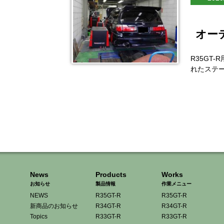
オー
R35GT
れたステー
News
Products
Works
お知らせ
製品情報
作業メニュー
NEWS
R35GT-R
R35GT-R
新商品のお知らせ
R34GT-R
R34GT-R
Topics
R33GT-R
R33GT-R