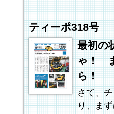
ティーポ318号
最初の
ゃ！ 
ら！
さて、チ
り、まず