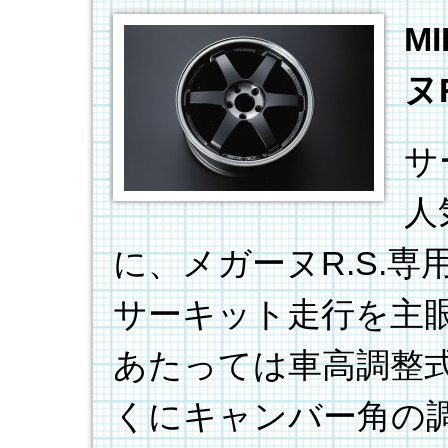
M
ヌ
サ
人
に、メガーヌR.S.
サーキット走行を主
あたっては車高調整
くにキャンバー角の