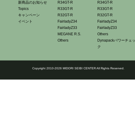
新商品のお知らせ
R34GT-R
R34GT-R
Topics
R33GT-R
R33GT-R
キャンペーン
R32GT-R
R32GT-R
イベント
FairladyZ34
FairladyZ34
FairladyZ33
FairladyZ33
MEGANE R.S.
Others
Others
Dynapackパワーチェ
ク
Copyright 2010-2026 MIDORI SEIBI CENTER All Rights Reserved.