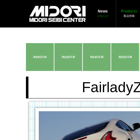
News
Products
お知らせ
製品情報
R35GT-R
R34GT-R
R33GT-R
R32GT-R
Fairla