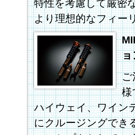
特性を考慮して厳密
より理想的なフィー
M
ョ
ご
様
ハイウェイ、ワイン
にクルージングでき