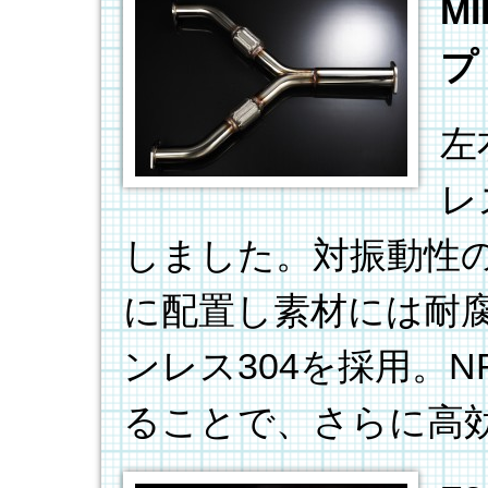
M
プ
左
レ
しました。対振動性
に配置し素材には耐
ンレス304を採用。
ることで、さらに高