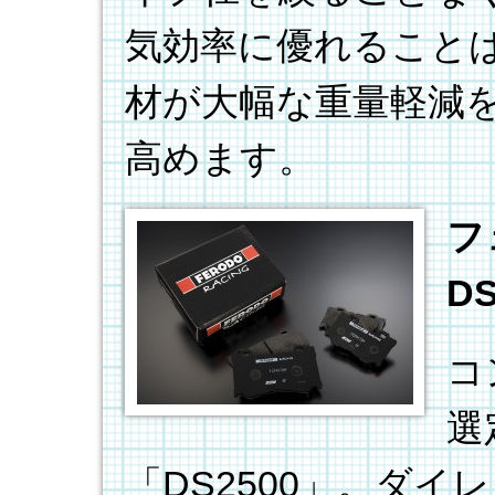
気効率に優れること
材が大幅な重量軽減
高めます。
フ
D
コ
選
「DS2500」。ダ