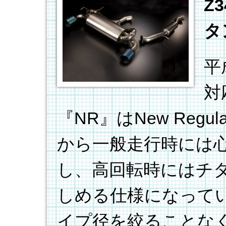
Z
タ
平
対
『NR』はNew Reg
から一般走行時には
し、高回転時にはチ
しめる仕様になって
イプ径を絞ることな