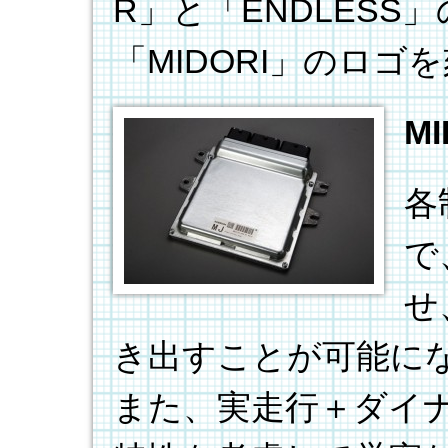
R」と「ENDLES
「MIDORI」のロゴ
M
各
で
せ
き出すことが可能に
また、実走行＋ダイ