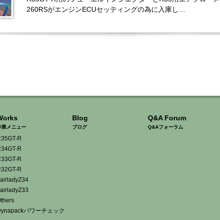
260RSがエンジンECUセッティングの為に入庫し…
Works
Blog
Q&A Forum
作業メニュー
ブログ
Q&Aフォーラム
35GT-R
34GT-R
33GT-R
32GT-R
airladyZ34
airladyZ33
thers
Dynapackパワーチェック