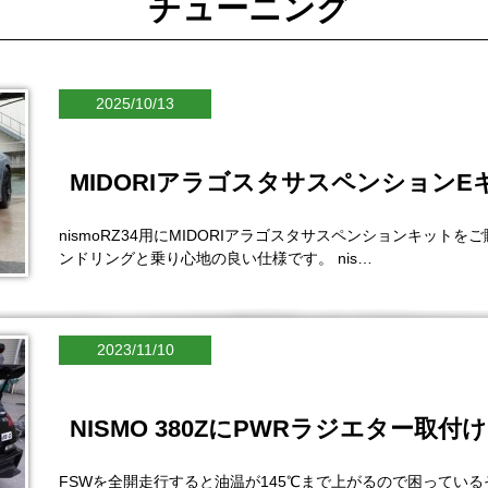
チューニング
2025/10/13
MIDORIアラゴスタサスペンション
nismoRZ34用にMIDORIアラゴスタサスペンションキッ
ンドリングと乗り心地の良い仕様です。 nis…
2023/11/10
NISMO 380ZにPWRラジエター取付け
FSWを全開走行すると油温が145℃まで上がるので困ってい