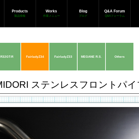
Products
Works
Blog
Q&A Forum
製品情報
作業メニュー
ブログ
Q&Aフォーラム
R32GT-R
FairladyZ34
FairladyZ33
MEGANE R.S.
Others
MIDORI ステンレスフロントパイ