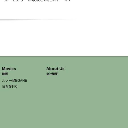
Movies
About Us
動画
会社概要
ルノーMEGANE
日産GT-R