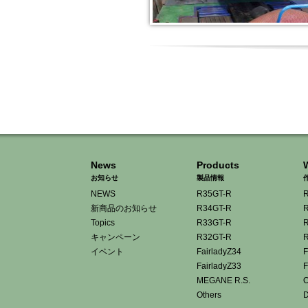
News
Products
お知らせ
製品情報
NEWS
R35GT-R
R
新商品のお知らせ
R34GT-R
R
Topics
R33GT-R
R
キャンペーン
R32GT-R
R
イベント
FairladyZ34
F
FairladyZ33
F
MEGANE R.S.
O
Others