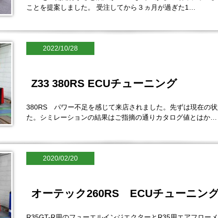
ことを提案しました。 受注してから３ヵ月が過ぎた1…
2022/10/28
Z33 380RS ECUチューニング
380RS パワー不足を感じて来店されました。先ずは現在の
た。シミレーションの結果はご指摘の通りカタログ値とはか…
2020/02/20
オーテック260RS ECUチューニン
R35GT-R用のフューエルインジエクターとR35用エアフロ