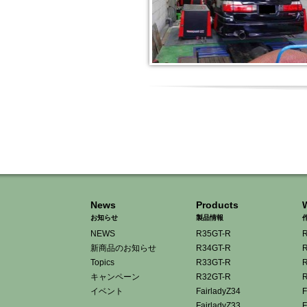
News
Products
お知らせ
製品情報
NEWS
R35GT-R
R
新商品のお知らせ
R34GT-R
R
Topics
R33GT-R
R
キャンペーン
R32GT-R
R
イベント
FairladyZ34
F
FairladyZ33
F