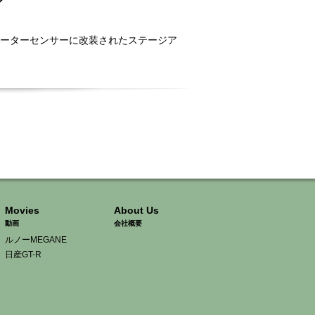
グ
ーメーターセンサーに改装されたステージア
Movies
About Us
動画
会社概要
ルノーMEGANE
日産GT-R