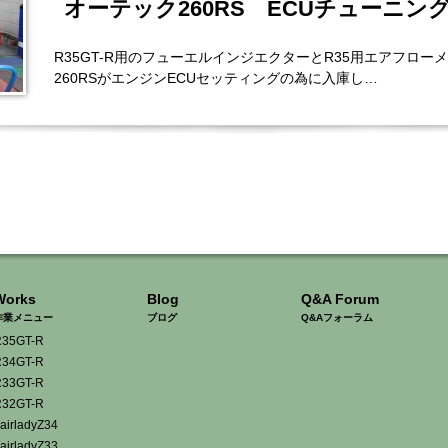
オーテック260RS ECUチューニン
R35GT-R用のフューエルインジエクターとR35用エアフロ
260RSがエンジンECUセッティングの為に入庫し…
Works
Blog
Q&A Forum
作業メニュー
ブログ
Q&Aフォーラム
35GT-R
34GT-R
33GT-R
32GT-R
airladyZ34
airladyZ33