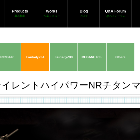
Products
Works
Blog
Q&A Forum
製品情報
作業メニュー
ブログ
Q&Aフォーラム
R32GT-R
FairladyZ34
FairladyZ33
MEGANE R.S.
Others
 サイレントハイパワーNRチタン