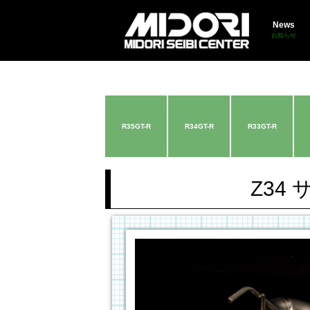
News
お知らせ
R35GT-R
R34GT-R
R33GT-R
Z34