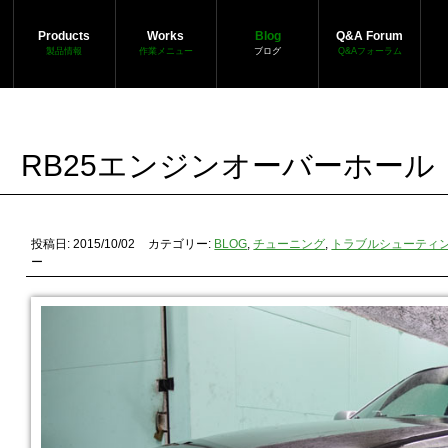
Products
Works
Blog
Q&A Forum
製品情報
作業メニュー
ブログ
Q&Aフォーラム
RB25エンジンオーバーホール
投稿日: 2015/10/02
カテゴリー:
BLOG
,
チューニング
,
トラブルシューティ
ー