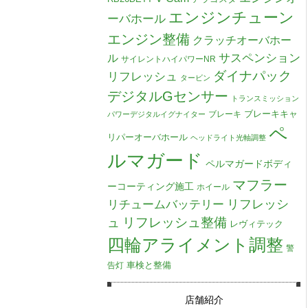
エンジンチューン
ーバホール
エンジン整備
クラッチオーバホー
ル
サスペンション
サイレントハイパワーNR
ダイナパック
リフレッシュ
タービン
デジタルGセンサー
トランスミッション
ブレーキキャ
ブレーキ
パワーデジタルイグナイター
ペ
リパーオーバホール
ヘッドライト光軸調整
ルマガード
ペルマガードボディ
マフラー
ーコーティング施工
ホイール
リチュームバッテリー
リフレッシ
リフレッシュ整備
ュ
レヴィテック
四輪アライメント調整
警
車検と整備
告灯
店舗紹介