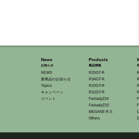
News
Products
お知らせ
製品情報
NEWS
R35GT-R
R
新商品のお知らせ
R34GT-R
R
Topics
R33GT-R
R
キャンペーン
R32GT-R
R
イベント
FairladyZ34
F
FairladyZ33
F
MEGANE R.S.
O
Others