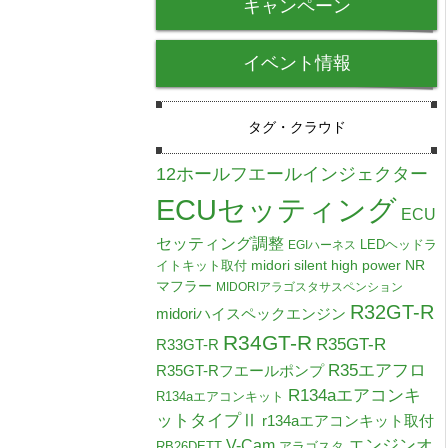
キャンペーン
イベント情報
タグ・クラウド
12ホールフエールインジェクター
ECUセッティング
ECU
セッティング調整
LEDヘッドラ
EGIハーネス
midori silent high power NR
イトキット取付
マフラー
MIDORIアラゴスタサスペンション
R32GT-R
midoriハイスペックエンジン
R34GT-R
R35GT-R
R33GT-R
R35エアフロ
R35GT-Rフエールポンプ
R134aエアコンキ
R134aエアコンキット
ットタイプⅡ
r134aエアコンキット取付
V-Cam
エンジンオ
RB26DETT
アラゴスタ