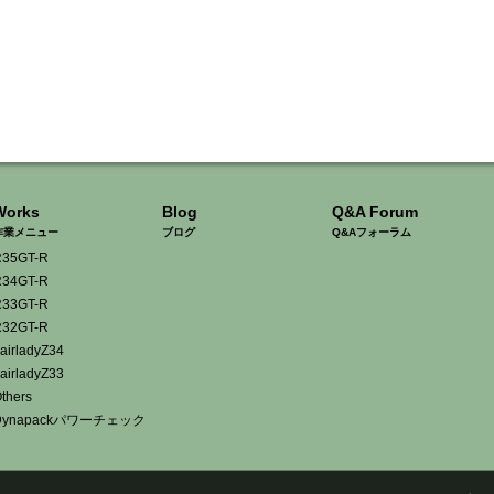
Works
Blog
Q&A Forum
作業メニュー
ブログ
Q&Aフォーラム
35GT-R
34GT-R
33GT-R
32GT-R
airladyZ34
airladyZ33
thers
Dynapackパワーチェック