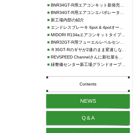
■
BNR34GT-R用エアコンキット新発売！！
■
BNR34GT-R用エアコンエバポレーターを新発売！！
■
新工場内部の紹介
■
エンドレスブレーキ 6pot & 4potオーバーホール
■
MIDORI R134aエアコンキットタイプⅡ取り付け
■
BNR32GT-R用フューエルレベルセンサー新発売！！
■
Ｒ35GT-Rのギヤが2速のまま変速しない！！
■
REVSPEED Channelさんに新社屋を紹介していただきました!!
■
緑整備センター新工場グランドオープン・続報
Contents
NEWS
Q＆A