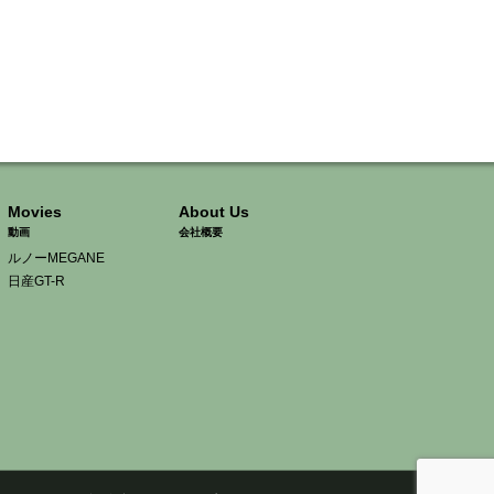
Movies
About Us
動画
会社概要
ルノーMEGANE
日産GT-R