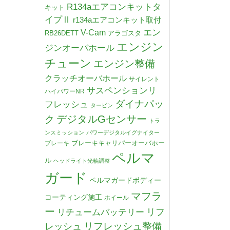
R134aエアコンキットタ
キット
イプⅡ
r134aエアコンキット取付
V-Cam
エン
RB26DETT
アラゴスタ
エンジン
ジンオーバホール
チューン
エンジン整備
クラッチオーバホール
サイレント
サスペンションリ
ハイパワーNR
ダイナパッ
フレッシュ
タービン
デジタルGセンサー
ク
トラ
ンスミッション
パワーデジタルイグナイター
ブレーキキャリパーオーバホー
ブレーキ
ペルマ
ル
ヘッドライト光軸調整
ガード
ペルマガードボディー
マフラ
コーティング施工
ホイール
ー
リチュームバッテリー
リフ
リフレッシュ整備
レッシュ