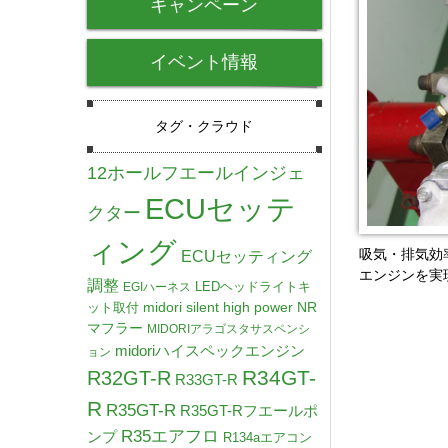
キャンペーン
イベント情報
タグ・クラウド
12ホールフエールインジェ
ECUセッテ
クター
ィング
吸気・排気効
ECUセッティング
エンジンを実
調整
LEDヘッドライトキ
EGIハーネス
midori silent high power NR
ット取付
マフラー
MIDORIアラゴスタサスペンシ
midoriハイスペックエンジン
ョン
R34GT-
R32GT-R
R33GT-R
R
R35GT-R
R35GT-Rフエールポ
R35エアフロ
ンプ
R134aエアコン