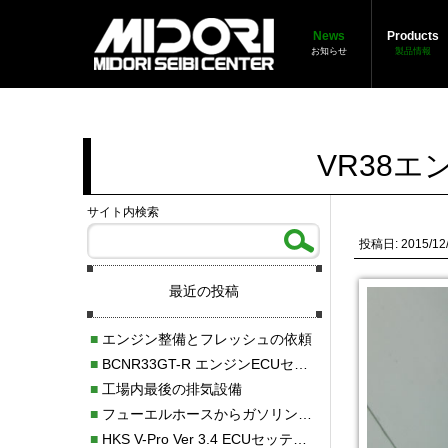
News
Products
お知らせ
製品情報
VR38
サイト内検索
投稿日: 2015/12
最近の投稿
■
エンジン整備とフレッシュの依頼
■
BCNR33GT-R エンジンECUセッティング調整
■
工場内最後の排気設備
■
フューエルホースからガソリン漏れ
■
HKS V-Pro Ver 3.4 ECUセッティング