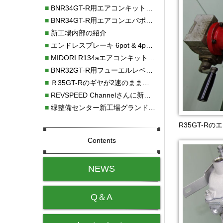
■
BNR34GT-R用エアコンキット新発売！！
■
BNR34GT-R用エアコンエバポレーターを新発売！！
■
新工場内部の紹介
■
エンドレスブレーキ 6pot & 4potオーバーホール
■
MIDORI R134aエアコンキットタイプⅡ取り付け
■
BNR32GT-R用フューエルレベルセンサー新発売！！
■
Ｒ35GT-Rのギヤが2速のまま変速しない！！
■
REVSPEED Channelさんに新社屋を紹介していただきました!!
■
緑整備センター新工場グランドオープン・続報
R35GT-R
Contents
NEWS
Q＆A