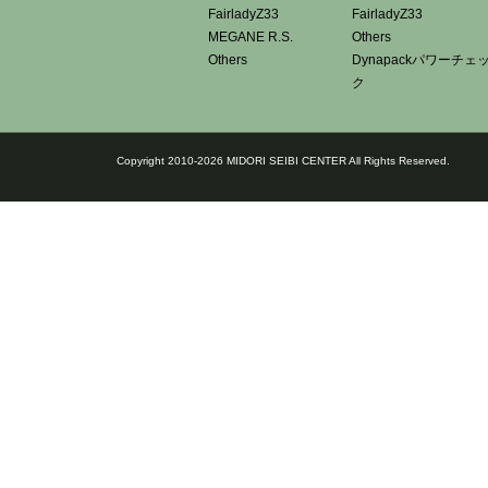
FairladyZ33
FairladyZ33
MEGANE R.S.
Others
Others
Dynapackパワーチェ
ク
Copyright 2010-2026 MIDORI SEIBI CENTER All Rights Reserved.