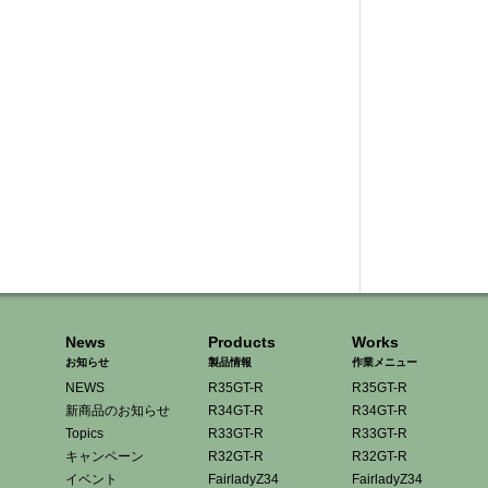
News
Products
Works
お知らせ
製品情報
作業メニュー
NEWS
R35GT-R
R35GT-R
新商品のお知らせ
R34GT-R
R34GT-R
Topics
R33GT-R
R33GT-R
キャンペーン
R32GT-R
R32GT-R
イベント
FairladyZ34
FairladyZ34