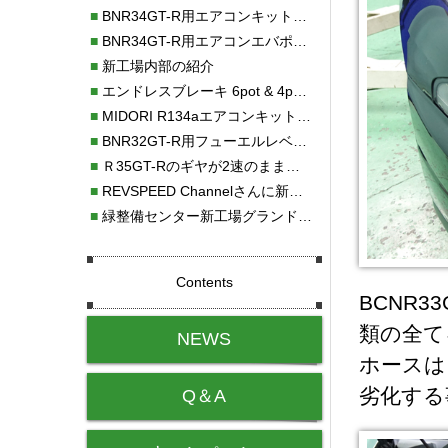
■
BNR34GT-R用エアコンキット新発売！！
■
BNR34GT-R用エアコンエバポレーターを新発売！！
■
新工場内部の紹介
■
エンドレスブレーキ 6pot & 4potオーバーホール
■
MIDORI R134aエアコンキットタイプⅡ取り付け
■
BNR32GT-R用フューエルレベルセンサー新発売！！
■
Ｒ35GT-Rのギヤが2速のまま変速しない！！
■
REVSPEED Channelさんに新社屋を紹介していただきました!!
■
緑整備センター新工場グランドオープン・続報
Contents
BCNR
類の全て
NEWS
ホースは
劣化する
Q＆A