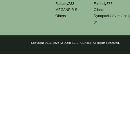
FairladyZ33
FairladyZ33
MEGANE R.S.
Others
Others
Dynapackパワーチェ
ク
Copyright 2010-2026 MIDORI SEIBI CENTER All Rights Reserved.