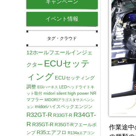
キャンペーン
イベント情報
タグ・クラウド
12ホールフエールインジェ
ECUセッテ
クター
ィング
ECUセッティング
調整
LEDヘッドライトキ
EGIハーネス
midori silent high power NR
ット取付
マフラー
MIDORIアラゴスタサスペンシ
midoriハイスペックエンジン
ョン
R34GT-
R32GT-R
R33GT-R
R
R35GT-R
R35GT-Rフエールポ
作業途中
R35エアフロ
ンプ
R134aエアコン