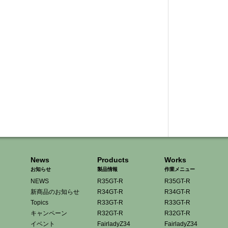
News
Products
Works
お知らせ
製品情報
作業メニュー
NEWS
R35GT-R
R35GT-R
新商品のお知らせ
R34GT-R
R34GT-R
Topics
R33GT-R
R33GT-R
キャンペーン
R32GT-R
R32GT-R
イベント
FairladyZ34
FairladyZ34