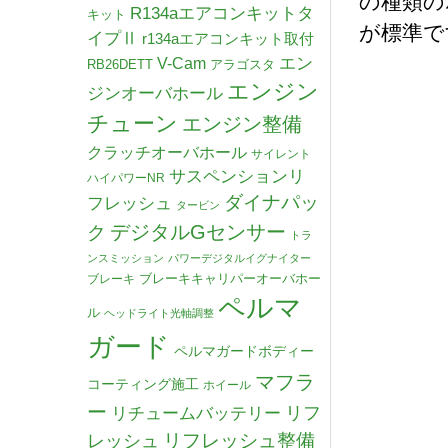
の種類の
R134aエアコンキットタ
キット
が標準で
イプⅡ
r134aエアコンキット取付
V-Cam
エン
RB26DETT
アラゴスタ
エンジン
ジンオーバホール
チューン
エンジン整備
クラッチオーバホール
サイレント
サスペンションリ
ハイパワーNR
ダイナパッ
フレッシュ
タービン
デジタルGセンサー
ク
トラ
ンスミッション
パワーデジタルイグナイター
ブレーキキャリパーオーバホー
ブレーキ
ペルマ
ル
ヘッドライト光軸調整
ガード
ペルマガードボディー
マフラ
コーティング施工
ホイール
ー
リチュームバッテリー
リフ
リフレッシュ整備
レッシュ