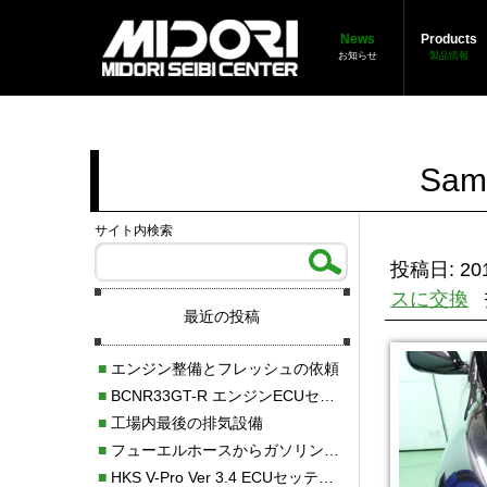
News
Products
お知らせ
製品情報
Sa
サイト内検索
投稿日: 201
スに交換
最近の投稿
■
エンジン整備とフレッシュの依頼
■
BCNR33GT-R エンジンECUセッティング調整
■
工場内最後の排気設備
■
フューエルホースからガソリン漏れ
■
HKS V-Pro Ver 3.4 ECUセッティング