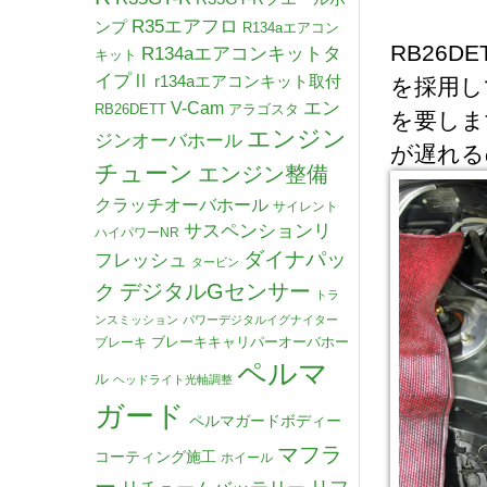
R35エアフロ
ンプ
R134aエアコン
RB26
R134aエアコンキットタ
キット
イプⅡ
r134aエアコンキット取付
を採用し
V-Cam
エン
RB26DETT
アラゴスタ
を要しま
エンジン
ジンオーバホール
が遅れる
チューン
エンジン整備
クラッチオーバホール
サイレント
サスペンションリ
ハイパワーNR
ダイナパッ
フレッシュ
タービン
デジタルGセンサー
ク
トラ
ンスミッション
パワーデジタルイグナイター
ブレーキキャリパーオーバホー
ブレーキ
ペルマ
ル
ヘッドライト光軸調整
ガード
ペルマガードボディー
マフラ
コーティング施工
ホイール
ー