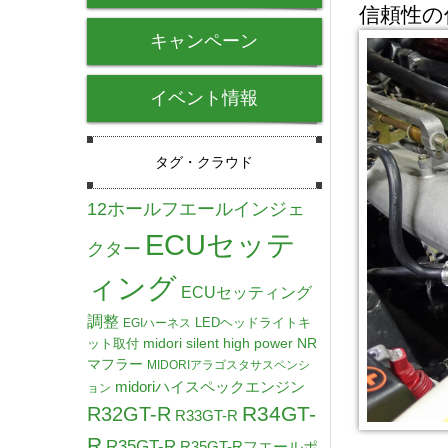
信頼性の
キャンペーン
イベント情報
タグ・クラウド
12ホールフエールインジェ
ECUセッテ
クター
ィング
ECUセッティング
調整
LEDヘッドライトキ
EGIハーネス
midori silent high power NR
ット取付
マフラー
MIDORIアラゴスタサスペンシ
midoriハイスペックエンジン
ョン
R34GT-
R32GT-R
R33GT-R
R
R35GT-R
R35GT-Rフエールポ