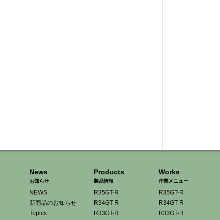
News
Products
Works
お知らせ
製品情報
作業メニュー
NEWS
R35GT-R
R35GT-R
新商品のお知らせ
R34GT-R
R34GT-R
Topics
R33GT-R
R33GT-R