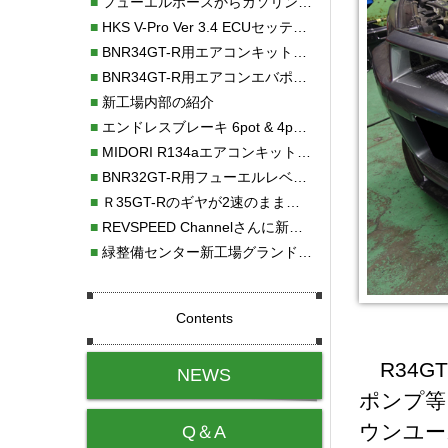
■
フューエルホースからガソリン漏れ
■
HKS V-Pro Ver 3.4 ECUセッティング
■
BNR34GT-R用エアコンキット新発売！！
■
BNR34GT-R用エアコンエバポレーターを新発売！！
■
新工場内部の紹介
■
エンドレスブレーキ 6pot & 4potオーバーホール
■
MIDORI R134aエアコンキットタイプⅡ取り付け
■
BNR32GT-R用フューエルレベルセンサー新発売！！
■
Ｒ35GT-Rのギヤが2速のまま変速しない！！
■
REVSPEED Channelさんに新社屋を紹介していただきました!!
■
緑整備センター新工場グランドオープン・続報
Contents
R34G
NEWS
ポンプ等
ウンユー
Q＆A