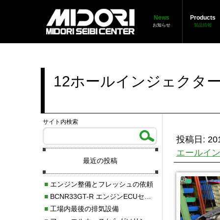
News
Products
お知らせ
製品情報
12ホールインジェクター
サイト内検索
投稿日: 201
エールイ
最近の投稿
■
エンジン整備とフレッシュの依頼
■
BCNR33GT-R エンジンECUセッティング調整
■
工場内最後の排気設備