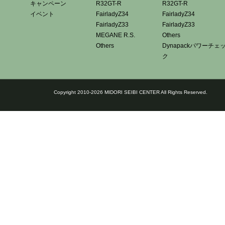
キャンペーン
R32GT-R
R32GT-R
イベント
FairladyZ34
FairladyZ34
FairladyZ33
FairladyZ33
MEGANE R.S.
Others
Others
Dynapackパワーチェ
ク
Copyright 2010-2026 MIDORI SEIBI CENTER All Rights Reserved.