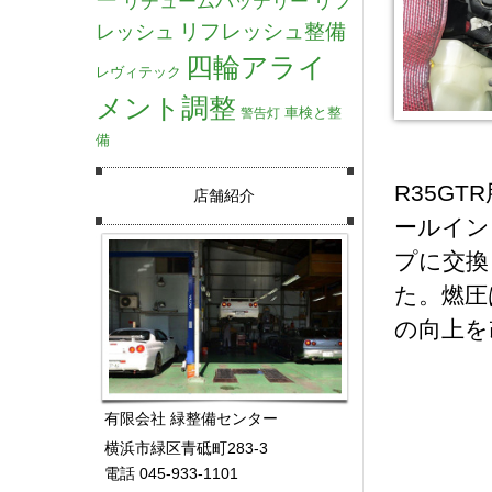
リチュームバッテリー
リフ
リフレッシュ整備
レッシュ
四輪アライ
レヴィテック
メント調整
車検と整
警告灯
備
R35G
店舗紹介
ールイン
プに交換
た。燃圧は
の向上を
有限会社 緑整備センター
横浜市緑区青砥町283-3
電話 045-933-1101