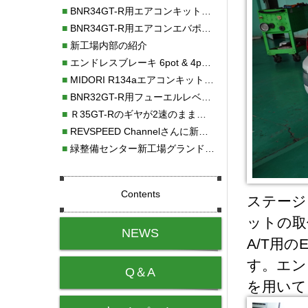
■
BNR34GT-R用エアコンキット新発売！！
■
BNR34GT-R用エアコンエバポレーターを新発売！！
■
新工場内部の紹介
■
エンドレスブレーキ 6pot & 4potオーバーホール
■
MIDORI R134aエアコンキットタイプⅡ取り付け
■
BNR32GT-R用フューエルレベルセンサー新発売！！
■
Ｒ35GT-Rのギヤが2速のまま変速しない！！
■
REVSPEED Channelさんに新社屋を紹介していただきました!!
■
緑整備センター新工場グランドオープン・続報
Contents
ステージ
ットの取
NEWS
A/T用
す。エンジ
Q＆A
を用いて