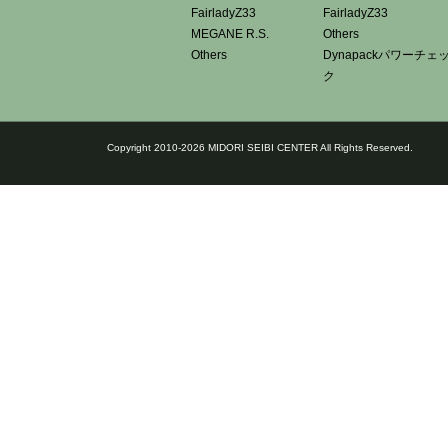
FairladyZ33
FairladyZ33
MEGANE R.S.
Others
Others
Dynapackパワーチェ
ク
Copyright 2010-2026 MIDORI SEIBI CENTER All Rights Reserved.