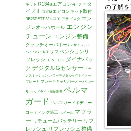
R134aエアコンキットタ
キット
の了解を
イプⅡ
r134aエアコンキット取付
V-Cam
エン
RB26DETT
アラゴスタ
エンジン
ジンオーバホール
チューン
エンジン整備
クラッチオーバホール
サイレント
サスペンションリ
ハイパワーNR
ダイナパッ
フレッシュ
タービン
デジタルGセンサー
ク
トラ
ンスミッション
パワーデジタルイグナイター
ブレーキキャリパーオーバホー
ブレーキ
ペルマ
ル
ヘッドライト光軸調整
ガード
ペルマガードボディー
マフラ
コーティング施工
ホイール
ー
リチュームバッテリー
リフ
リフレッシュ整備
レッシュ