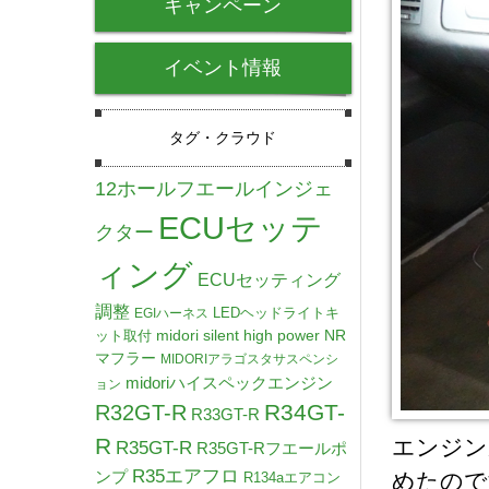
キャンペーン
イベント情報
タグ・クラウド
12ホールフエールインジェ
ECUセッテ
クター
ィング
ECUセッティング
調整
LEDヘッドライトキ
EGIハーネス
midori silent high power NR
ット取付
マフラー
MIDORIアラゴスタサスペンシ
midoriハイスペックエンジン
ョン
R34GT-
R32GT-R
R33GT-R
R
エンジン
R35GT-R
R35GT-Rフエールポ
R35エアフロ
ンプ
めたので
R134aエアコン