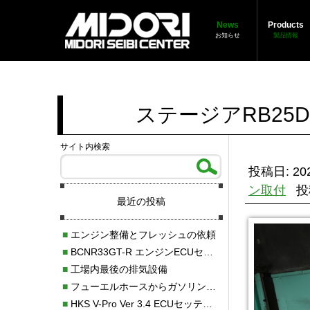
News
Products
お知らせ
製品情報
ステージアRB25D
サイト内検索
投稿日: 202
ン取付
投
最近の投稿
■
エンジン整備とフレッシュの依頼
■
BCNR33GT-R エンジンECUセッティング調整
■
工場内最後の排気設備
■
フューエルホースからガソリン漏れ
■
HKS V-Pro Ver 3.4 ECUセッティング