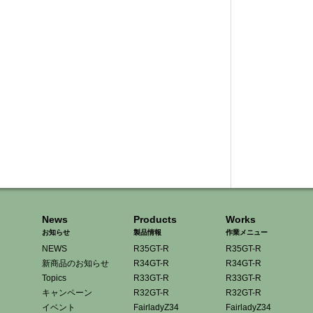
News
Products
Works
お知らせ
製品情報
作業メニュー
NEWS
R35GT-R
R35GT-R
新商品のお知らせ
R34GT-R
R34GT-R
Topics
R33GT-R
R33GT-R
キャンペーン
R32GT-R
R32GT-R
イベント
FairladyZ34
FairladyZ34