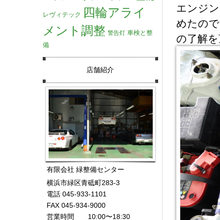
エンジン
四輪アライ
レヴィテック
めたので
メント調整
車検と整
警告灯
の了解を
備
店舗紹介
有限会社 緑整備センター
横浜市緑区青砥町283-3
電話 045-933-1101
FAX 045-934-9000
営業時間 10:00〜18:30