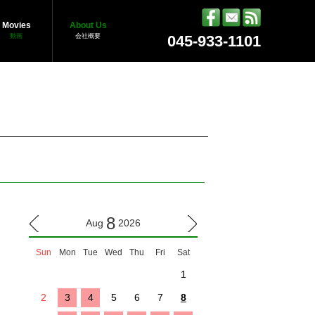
Movies
About Us
動画
会社概要
045-933-1101
8
Aug
2026
Sun
Mon
Tue
Wed
Thu
Fri
Sat
1
2
3
4
5
6
7
8