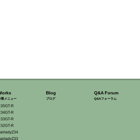
Works
Blog
Q&A Forum
作業メニュー
ブログ
Q&Aフォーラム
35GT-R
34GT-R
33GT-R
32GT-R
airladyZ34
airladyZ33