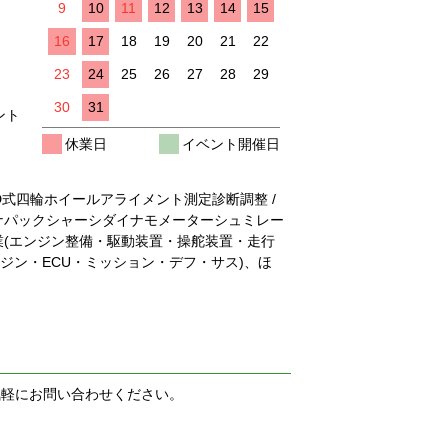
9
10
11
12
13
14
15
16
17
18
19
20
21
22
23
24
25
26
27
28
29
30
31
ント
休業日
イベント開催日
/ 3D式四輪ホイールアライメント測定診断調整 /
イナパックシャーシダイナモメーターシュミレー
作業(エンジン整備・駆動装置・操舵装置・走行
ンジン・ECU・ミッション・デフ・サス)、ほ
気軽にお問い合わせください。