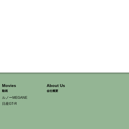
Movies
About Us
動画
会社概要
ルノーMEGANE
日産GT-R