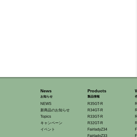
News
Products
お知らせ
製品情報
NEWS
R35GT-R
R
新商品のお知らせ
R34GT-R
R
Topics
R33GT-R
R
キャンペーン
R32GT-R
R
イベント
FairladyZ34
F
FairladyZ33
F