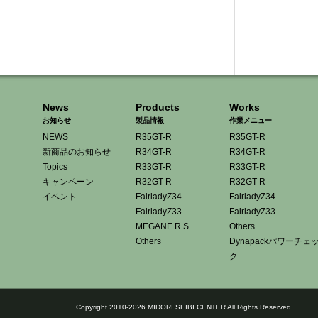
News
Products
Works
お知らせ
製品情報
作業メニュー
NEWS
R35GT-R
R35GT-R
新商品のお知らせ
R34GT-R
R34GT-R
Topics
R33GT-R
R33GT-R
キャンペーン
R32GT-R
R32GT-R
イベント
FairladyZ34
FairladyZ34
FairladyZ33
FairladyZ33
MEGANE R.S.
Others
Others
Dynapackパワーチェ
ク
Copyright 2010-2026 MIDORI SEIBI CENTER All Rights Reserved.