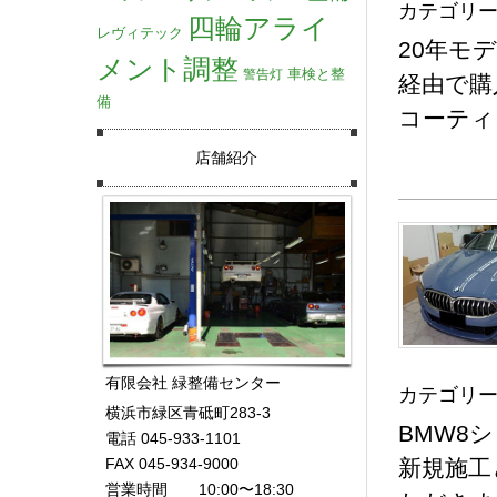
カテゴリー
四輪アライ
レヴィテック
20年モ
メント調整
車検と整
警告灯
経由で購
備
コーティ
店舗紹介
有限会社 緑整備センター
カテゴリー
横浜市緑区青砥町283-3
BMW8
電話 045-933-1101
新規施工
FAX 045-934-9000
営業時間 10:00〜18:30