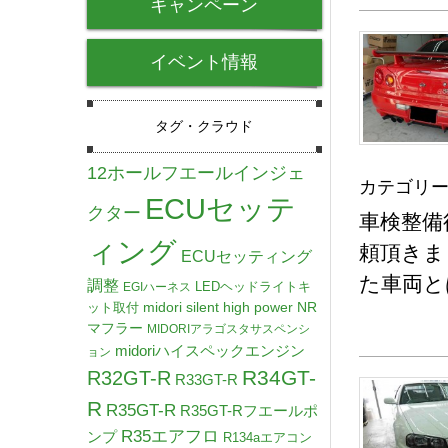
キャンペーン
イベント情報
タグ・クラウド
12ホールフエールインジェ
カテゴリー
ECUセッテ
クター
車検整備
ィング
頼頂きま
ECUセッティング
た車両と
調整
LEDヘッドライトキ
EGIハーネス
midori silent high power NR
ット取付
マフラー
MIDORIアラゴスタサスペンシ
midoriハイスペックエンジン
ョン
R34GT-
R32GT-R
R33GT-R
R
R35GT-R
R35GT-Rフエールポ
R35エアフロ
ンプ
R134aエアコン