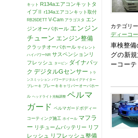
R134aエアコンキットタ
キット
イプⅡ
r134aエアコンキット取付
V-Cam
エン
RB26DETT
アラゴスタ
カテゴリー
エンジン
ジンオーバホール
ディーコ
チューン
エンジン整備
車検整備
クラッチオーバホール
サイレント
グの新規
サスペンションリ
ハイパワーNR
ダイナパッ
フレッシュ
ーコーティ
タービン
デジタルGセンサー
ク
トラ
ンスミッション
パワーデジタルイグナイター
ブレーキキャリパーオーバホー
ブレーキ
ペルマ
ル
ヘッドライト光軸調整
ガード
ペルマガードボディー
マフラ
コーティング施工
ホイール
ー
リチュームバッテリー
リフ
リフレッシュ整備
レッシュ