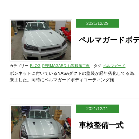
2021/12/29
ペルマガードボ
カテゴリー:
BLOG
,
PERMAGARD お客様施工例
タグ:
ペルマガード
ボンネットに付いているNASAダクトの塗装が経年劣化してる為
来ました。同時にペルマガードボディコーティング施…
2021/12/11
車検整備一式