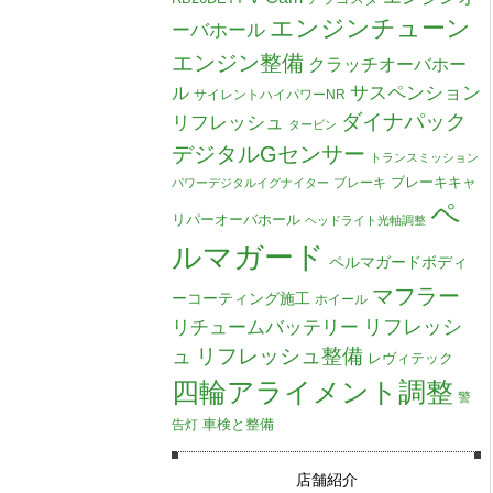
エンジンチューン
ーバホール
エンジン整備
クラッチオーバホー
ル
サスペンション
サイレントハイパワーNR
ダイナパック
リフレッシュ
タービン
デジタルGセンサー
トランスミッション
ブレーキキャ
ブレーキ
パワーデジタルイグナイター
ペ
リパーオーバホール
ヘッドライト光軸調整
ルマガード
ペルマガードボディ
マフラー
ーコーティング施工
ホイール
リチュームバッテリー
リフレッシ
リフレッシュ整備
ュ
レヴィテック
四輪アライメント調整
警
車検と整備
告灯
店舗紹介