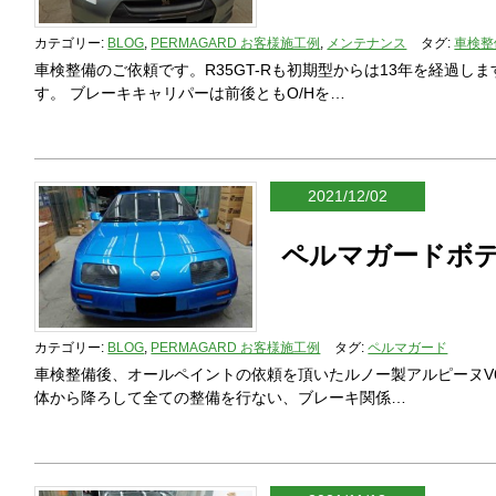
カテゴリー:
BLOG
,
PERMAGARD お客様施工例
,
メンテナンス
タグ:
車検整
車検整備のご依頼です。R35GT-Rも初期型からは13年を経過
す。 ブレーキキャリパーは前後ともO/Hを…
2021/12/02
ペルマガードボ
カテゴリー:
BLOG
,
PERMAGARD お客様施工例
タグ:
ペルマガード
車検整備後、オールペイントの依頼を頂いたルノー製アルピーヌV
体から降ろして全ての整備を行ない、ブレーキ関係…