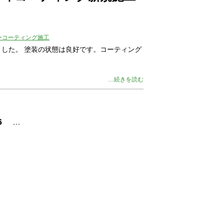
ーコーティング施工
した。 塗装の状態は良好です。コーティング
…続きを読む
6
...