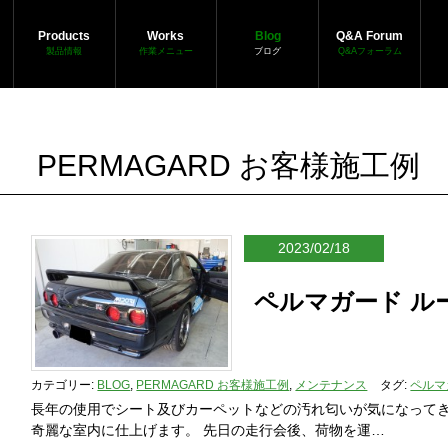
Products
Works
Blog
Q&A Forum
製品情報
作業メニュー
ブログ
Q&Aフォーラム
PERMAGARD お客様施工例
2023/02/18
ペルマガード ル
カテゴリー:
BLOG
,
PERMAGARD お客様施工例
,
メンテナンス
タグ:
ペルマ
長年の使用でシート及びカーペットなどの汚れ匂いが気になって
奇麗な室内に仕上げます。 先日の走行会後、荷物を運…