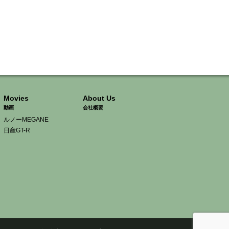
Movies
About Us
動画
会社概要
ルノーMEGANE
日産GT-R