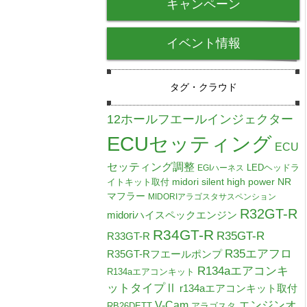
キャンペーン
イベント情報
タグ・クラウド
12ホールフエールインジェクター
ECUセッティング
ECU
セッティング調整
LEDヘッドラ
EGIハーネス
midori silent high power NR
イトキット取付
マフラー
MIDORIアラゴスタサスペンション
R32GT-R
midoriハイスペックエンジン
R34GT-R
R35GT-R
R33GT-R
R35エアフロ
R35GT-Rフエールポンプ
R134aエアコンキ
R134aエアコンキット
ットタイプⅡ
r134aエアコンキット取付
V-Cam
エンジンオ
RB26DETT
アラゴスタ