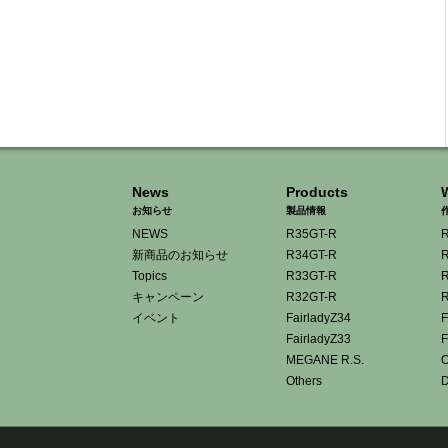
News
Products
お知らせ
製品情報
NEWS
R35GT-R
R
新商品のお知らせ
R34GT-R
R
Topics
R33GT-R
R
キャンペーン
R32GT-R
R
イベント
FairladyZ34
F
FairladyZ33
F
MEGANE R.S.
O
Others