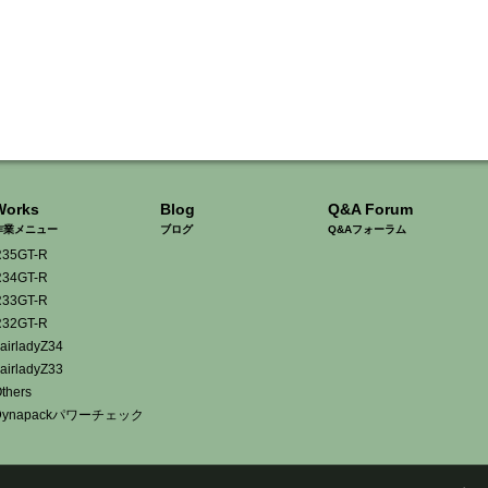
Works
Blog
Q&A Forum
作業メニュー
ブログ
Q&Aフォーラム
35GT-R
34GT-R
33GT-R
32GT-R
airladyZ34
airladyZ33
thers
Dynapackパワーチェック