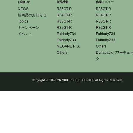
お知らせ
製品情報
作業メニュー
NEWS
R35GT-R
R35GT-R
新商品のお知らせ
R34GT-R
R34GT-R
Topics
R33GT-R
R33GT-R
キャンペーン
R32GT-R
R32GT-R
イベント
FairladyZ34
FairladyZ34
FairladyZ33
FairladyZ33
MEGANE R.S.
Others
Others
Dynapackパワーチェ
ク
Copyright 2010-2026 MIDORI SEIBI CENTER All Rights Reserved.