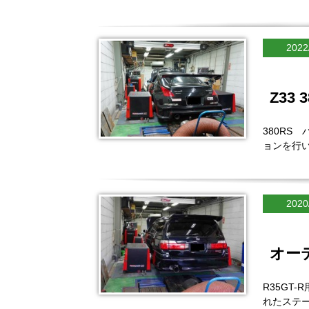
2022
Z33
380RS
ョンを行
2020
オー
R35GT
れたステー