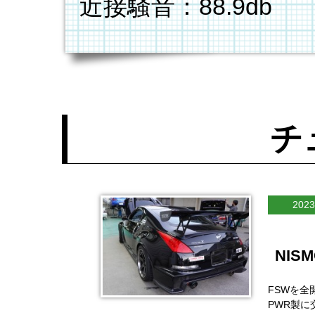
近接騒音：88.9db
チ
2023
NIS
FSWを全
PWR製に