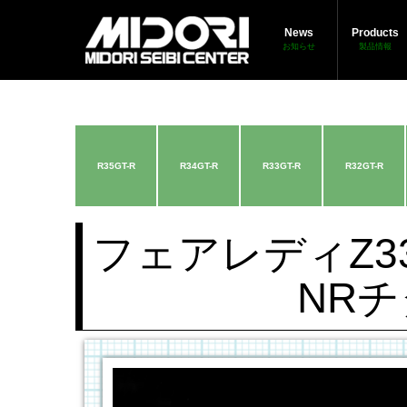
News
Products
お知らせ
製品情報
R35GT-R
R34GT-R
R33GT-R
R32GT-R
フェアレディZ3
NR