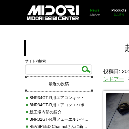
News
Products
お知らせ
製品情報
サイト内検索
投稿日: 201
ンドアー
最近の投稿
■
BNR34GT-R用エアコンキット新発売！！
■
BNR34GT-R用エアコンエバポレーターを新発売！！
■
新工場内部の紹介
■
BNR32GT-R用フューエルレベルセンサー新発売！！
■
REVSPEED Channelさんに新社屋を紹介していただきました!!