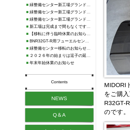
■
緑整備センター新工場グランドオープン・続報
■
緑整備センター新工場グランドオープン
■
緑整備センター新工場グランドオープンのお知らせ！！
■
新工場は完成まで間もなくです！！
■
【移転に伴う臨時休業のお知らせ】
■
BNR32GT-R用フューエルセンサー新発売!!
■
緑整備センター移転のお知らせ！！
■
２０２６年の始まりは逗子の延命寺に行きました。
■
年末年始休業のお知らせ
Contents
MIDO
をご購入
NEWS
R32GT
のです。
Q＆A