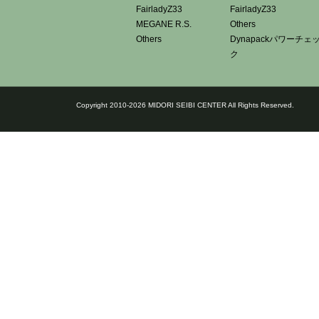
FairladyZ33
FairladyZ33
MEGANE R.S.
Others
Others
Dynapackパワーチェ
ク
Copyright 2010-2026 MIDORI SEIBI CENTER All Rights Reserved.