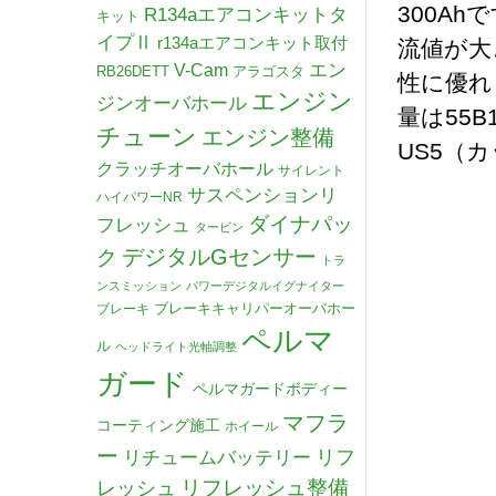
300A
R134aエアコンキットタ
キット
イプⅡ
r134aエアコンキット取付
流値が大
V-Cam
エン
RB26DETT
アラゴスタ
性に優れ
エンジン
ジンオーバホール
量は55B1
チューン
エンジン整備
US5（
クラッチオーバホール
サイレント
サスペンションリ
ハイパワーNR
ダイナパッ
フレッシュ
タービン
デジタルGセンサー
ク
トラ
ンスミッション
パワーデジタルイグナイター
ブレーキキャリパーオーバホー
ブレーキ
ペルマ
ル
ヘッドライト光軸調整
ガード
ペルマガードボディー
マフラ
コーティング施工
ホイール
ー
リチュームバッテリー
リフ
リフレッシュ整備
レッシュ