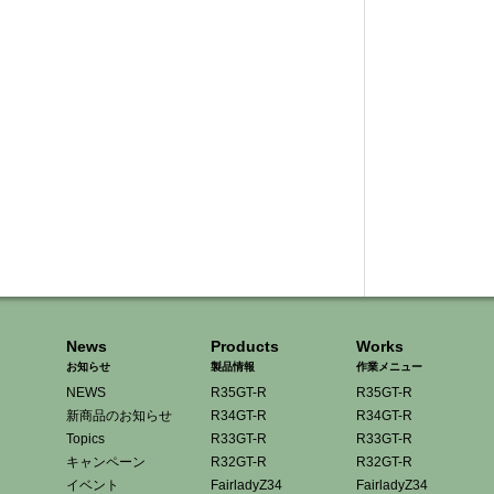
News
Products
Works
お知らせ
製品情報
作業メニュー
NEWS
R35GT-R
R35GT-R
新商品のお知らせ
R34GT-R
R34GT-R
Topics
R33GT-R
R33GT-R
キャンペーン
R32GT-R
R32GT-R
イベント
FairladyZ34
FairladyZ34