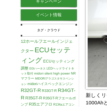
キャンペーン
イベント情報
タグ・クラウド
12ホールフエールインジェ
ECUセッテ
クター
ィング
ECUセッティング
調整
LEDヘッドライトキ
EGIハーネス
midori silent high power NR
ット取付
マフラー
MIDORIアラゴスタサスペンシ
midoriハイスペックエンジン
ョン
R34GT-
R32GT-R
R33GT-R
新しくリ
R
R35GT-R
R35GT-Rフエールポ
1000
R35エアフロ
ンプ
R134aエアコン