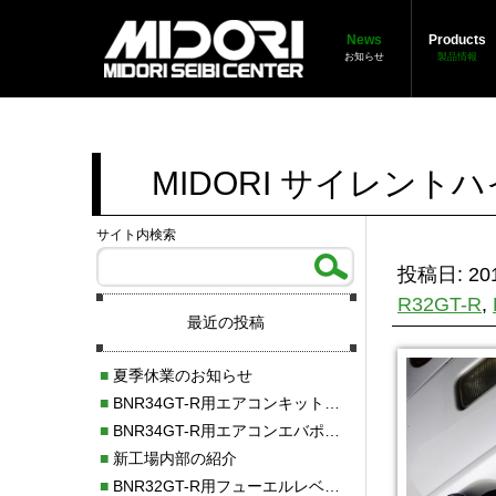
News
Products
お知らせ
製品情報
MIDORI サイレン
サイト内検索
投稿日: 201
R32GT-R
,
最近の投稿
■
夏季休業のお知らせ
■
BNR34GT-R用エアコンキット新発売！！
■
BNR34GT-R用エアコンエバポレーターを新発売！！
■
新工場内部の紹介
■
BNR32GT-R用フューエルレベルセンサー新発売！！