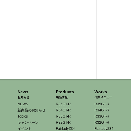
News
Products
Works
お知らせ
製品情報
作業メニュー
NEWS
R35GT-R
R35GT-R
新商品のお知らせ
R34GT-R
R34GT-R
Topics
R33GT-R
R33GT-R
キャンペーン
R32GT-R
R32GT-R
イベント
FairladyZ34
FairladyZ34