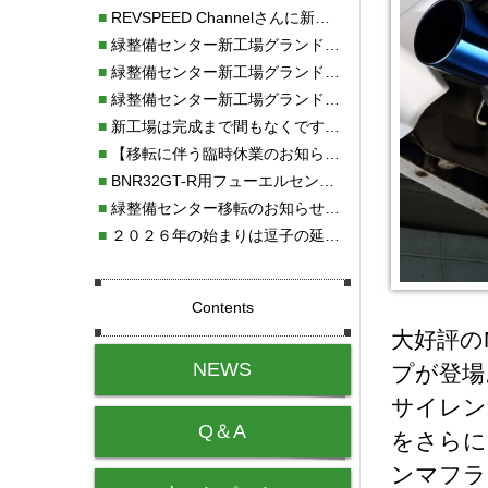
■
REVSPEED Channelさんに新社屋を紹介していただきました!!
■
緑整備センター新工場グランドオープン・続報
■
緑整備センター新工場グランドオープン
■
緑整備センター新工場グランドオープンのお知らせ！！
■
新工場は完成まで間もなくです！！
■
【移転に伴う臨時休業のお知らせ】
■
BNR32GT-R用フューエルセンサー新発売!!
■
緑整備センター移転のお知らせ！！
■
２０２６年の始まりは逗子の延命寺に行きました。
Contents
大好評の
NEWS
プが登場
サイレン
Q＆A
をさらに
ンマフラ