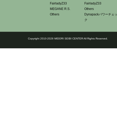
FairladyZ33
FairladyZ33
MEGANE R.S.
Others
Others
Dynapackパワーチェ
ク
Copyright 2010-2026 MIDORI SEIBI CENTER All Rights Reserved.