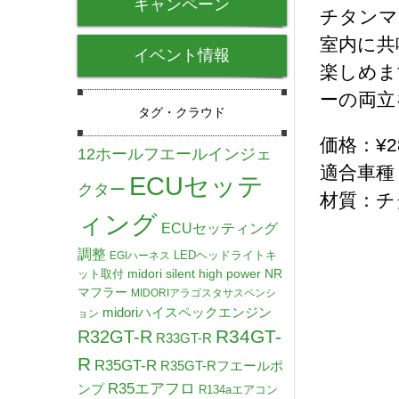
キャンペーン
チタンマ
室内に共
イベント情報
楽しめま
ーの両立
タグ・クラウド
価格：¥2
12ホールフエールインジェ
適合車種：R
ECUセッテ
クター
材質：チ
ィング
ECUセッティング
調整
LEDヘッドライトキ
EGIハーネス
midori silent high power NR
ット取付
マフラー
MIDORIアラゴスタサスペンシ
midoriハイスペックエンジン
ョン
R34GT-
R32GT-R
R33GT-R
R
R35GT-R
R35GT-Rフエールポ
R35エアフロ
ンプ
R134aエアコン