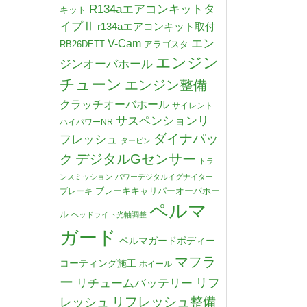
R134aエアコンキットタ
キット
イプⅡ
r134aエアコンキット取付
V-Cam
エン
RB26DETT
アラゴスタ
エンジン
ジンオーバホール
チューン
エンジン整備
クラッチオーバホール
サイレント
サスペンションリ
ハイパワーNR
ダイナパッ
フレッシュ
タービン
デジタルGセンサー
ク
トラ
ンスミッション
パワーデジタルイグナイター
ブレーキキャリパーオーバホー
ブレーキ
ペルマ
ル
ヘッドライト光軸調整
ガード
ペルマガードボディー
マフラ
コーティング施工
ホイール
ー
リチュームバッテリー
リフ
リフレッシュ整備
レッシュ