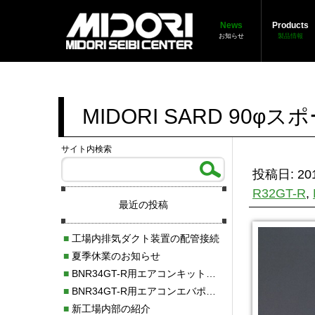
News
Products
お知らせ
製品情報
MIDORI SARD 9
サイト内検索
投稿日: 201
R32GT-R
,
最近の投稿
■
工場内排気ダクト装置の配管接続
■
夏季休業のお知らせ
■
BNR34GT-R用エアコンキット新発売！！
■
BNR34GT-R用エアコンエバポレーターを新発売！！
■
新工場内部の紹介