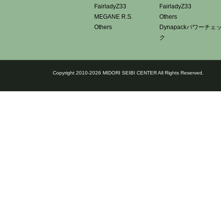
FairladyZ33
FairladyZ33
MEGANE R.S.
Others
Others
Dynapackパワーチェ
ク
Copyright 2010-2026 MIDORI SEIBI CENTER All Rights Reserved.