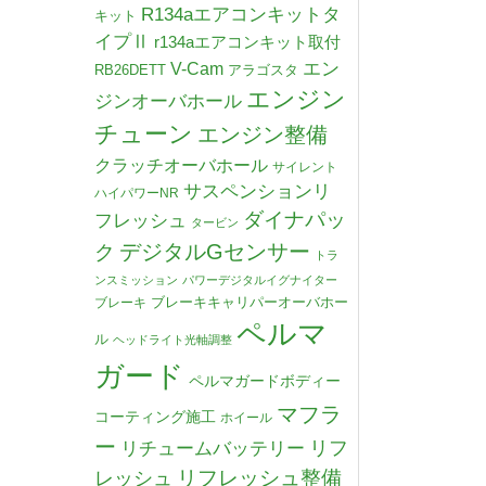
R134aエアコンキットタ
キット
イプⅡ
r134aエアコンキット取付
V-Cam
エン
RB26DETT
アラゴスタ
エンジン
ジンオーバホール
チューン
エンジン整備
クラッチオーバホール
サイレント
サスペンションリ
ハイパワーNR
ダイナパッ
フレッシュ
タービン
デジタルGセンサー
ク
トラ
ンスミッション
パワーデジタルイグナイター
ブレーキキャリパーオーバホー
ブレーキ
ペルマ
ル
ヘッドライト光軸調整
ガード
ペルマガードボディー
マフラ
コーティング施工
ホイール
ー
リチュームバッテリー
リフ
リフレッシュ整備
レッシュ