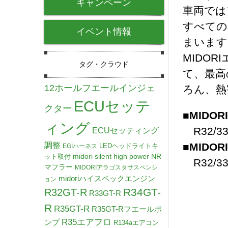
キャンペーン
車両では
すべての
イベント情報
まいます
MIDO
タグ・クラウド
て、最高
12ホールフエールインジェ
ろん、熱
ECUセッテ
クター
■
MIDO
ィング
R32/33
ECUセッティング
調整
■
MIDO
LEDヘッドライトキ
EGIハーネス
midori silent high power NR
ット取付
R32/33
マフラー
MIDORIアラゴスタサスペンシ
midoriハイスペックエンジン
ョン
R34GT-
R32GT-R
R33GT-R
R
R35GT-R
R35GT-Rフエールポ
R35エアフロ
ンプ
R134aエアコン