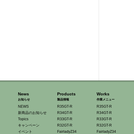
News
Products
Works
お知らせ
製品情報
作業メニュー
NEWS
R35GT-R
R35GT-R
新商品のお知らせ
R34GT-R
R34GT-R
Topics
R33GT-R
R33GT-R
キャンペーン
R32GT-R
R32GT-R
イベント
FairladyZ34
FairladyZ34