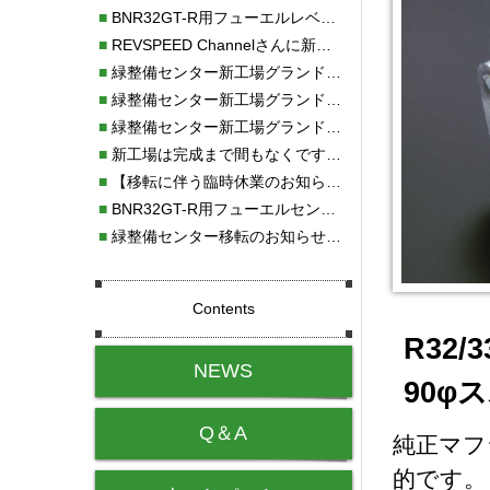
■
BNR32GT-R用フューエルレベルセンサー新発売！！
■
REVSPEED Channelさんに新社屋を紹介していただきました!!
■
緑整備センター新工場グランドオープン・続報
■
緑整備センター新工場グランドオープン
■
緑整備センター新工場グランドオープンのお知らせ！！
■
新工場は完成まで間もなくです！！
■
【移転に伴う臨時休業のお知らせ】
■
BNR32GT-R用フューエルセンサー新発売!!
■
緑整備センター移転のお知らせ！！
Contents
R32/3
NEWS
90φ
Q＆A
純正マフ
的です。