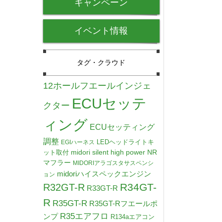
キャンペーン
イベント情報
タグ・クラウド
12ホールフエールインジェ
ECUセッテ
クター
ィング
ECUセッティング
調整
LEDヘッドライトキ
EGIハーネス
midori silent high power NR
ット取付
マフラー
MIDORIアラゴスタサスペンシ
midoriハイスペックエンジン
ョン
R34GT-
R32GT-R
R33GT-R
R
R35GT-R
R35GT-Rフエールポ
R35エアフロ
ンプ
R134aエアコン