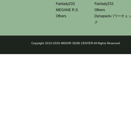
FairladyZ33
FairladyZ33
MEGANE R.S.
Others
Others
Dynapackパワーチェ
ク
Copyright 2010-2026 MIDORI SEIBI CENTER All Rights Reserved.