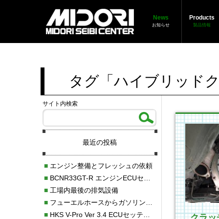
News
Products
お知らせ
製品情報
タグ「ハイブリッドク
サイト内検索
最近の投稿
■
エンジン整備とフレッシュの依頼
■
BCNR33GT-R エンジンECUセッティング調整
■
工場内最後の排気設備
■
フューエルホースからガソリン漏れ
■
HKS V-Pro Ver 3.4 ECUセッティング