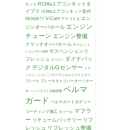
R134aエアコンキットタ
キット
イプⅡ
r134aエアコンキット取付
V-Cam
エン
RB26DETT
アラゴスタ
エンジン
ジンオーバホール
チューン
エンジン整備
クラッチオーバホール
サイレント
サスペンションリ
ハイパワーNR
ダイナパッ
フレッシュ
タービン
デジタルGセンサー
ク
トラ
ンスミッション
パワーデジタルイグナイター
ブレーキキャリパーオーバホー
ブレーキ
ペルマ
ル
ヘッドライト光軸調整
ガード
ペルマガードボディー
マフラ
コーティング施工
ホイール
ー
リチュームバッテリー
リフ
リフレッシュ整備
レッシュ