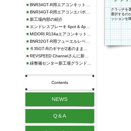
■
BNR34GT-R用エアコンキット新発売！！
クラッチを
■
BNR34GT-R用エアコンエバポレーターを新発売！！
選択するの
ッションを
■
新工場内部の紹介
クラッチハ
■
エンドレスブレーキ 6pot & 4potオーバーホール
■
MIDORI R134aエアコンキットタイプⅡ取り付け
■
BNR32GT-R用フューエルレベルセンサー新発売！！
■
Ｒ35GT-Rのギヤが2速のまま変速しない！！
■
REVSPEED Channelさんに新社屋を紹介していただきました!!
■
緑整備センター新工場グランドオープン・続報
Contents
NEWS
Q＆A