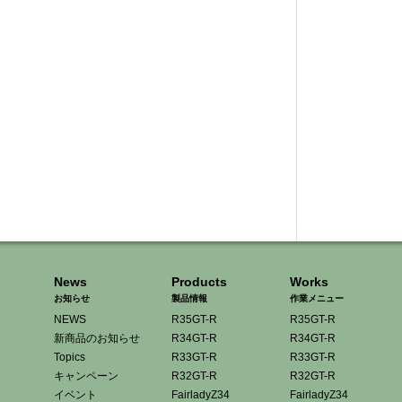
News
Products
Works
お知らせ
製品情報
作業メニュー
NEWS
R35GT-R
R35GT-R
新商品のお知らせ
R34GT-R
R34GT-R
Topics
R33GT-R
R33GT-R
キャンペーン
R32GT-R
R32GT-R
イベント
FairladyZ34
FairladyZ34