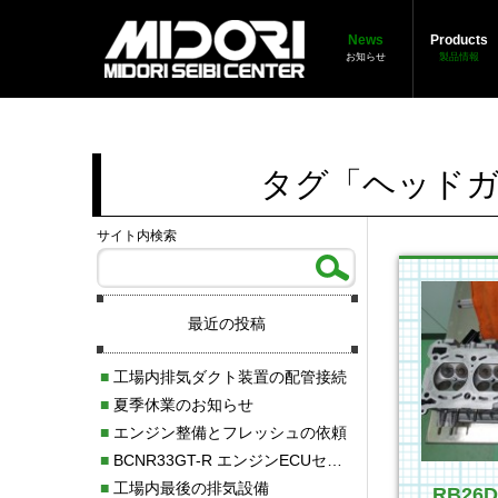
News
Products
お知らせ
製品情報
タグ「ヘッドガ
サイト内検索
最近の投稿
■
工場内排気ダクト装置の配管接続
■
夏季休業のお知らせ
■
エンジン整備とフレッシュの依頼
■
BCNR33GT-R エンジンECUセッティング調整
■
工場内最後の排気設備