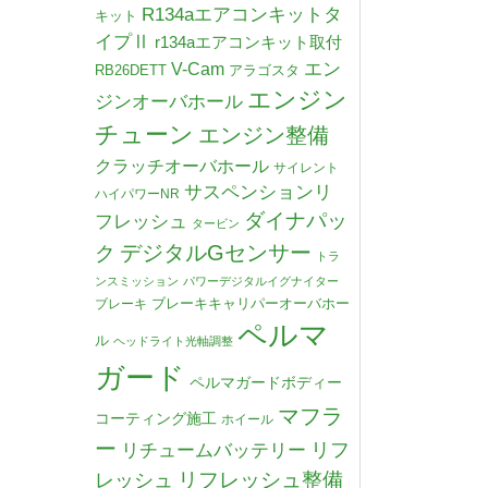
R134aエアコンキットタ
キット
イプⅡ
r134aエアコンキット取付
V-Cam
エン
RB26DETT
アラゴスタ
エンジン
ジンオーバホール
チューン
エンジン整備
クラッチオーバホール
サイレント
サスペンションリ
ハイパワーNR
ダイナパッ
フレッシュ
タービン
デジタルGセンサー
ク
トラ
ンスミッション
パワーデジタルイグナイター
ブレーキキャリパーオーバホー
ブレーキ
ペルマ
ル
ヘッドライト光軸調整
ガード
ペルマガードボディー
マフラ
コーティング施工
ホイール
ー
リチュームバッテリー
リフ
リフレッシュ整備
レッシュ