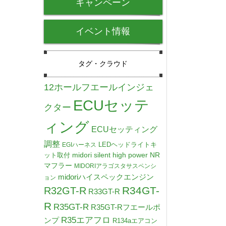
キャンペーン
イベント情報
タグ・クラウド
12ホールフエールインジェ
ECUセッテ
クター
ィング
ECUセッティング
調整
LEDヘッドライトキ
EGIハーネス
midori silent high power NR
ット取付
マフラー
MIDORIアラゴスタサスペンシ
midoriハイスペックエンジン
ョン
R34GT-
R32GT-R
R33GT-R
R
R35GT-R
R35GT-Rフエールポ
R35エアフロ
ンプ
R134aエアコン