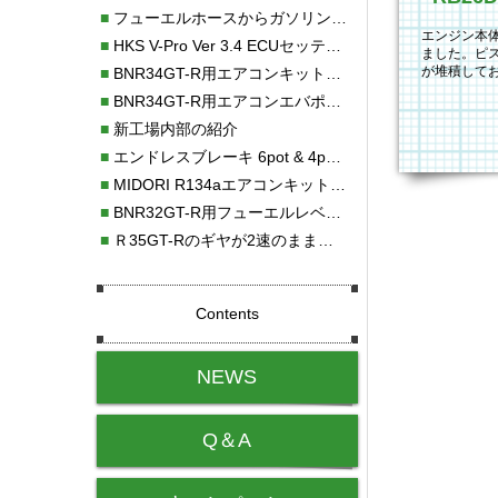
■
フューエルホースからガソリン漏れ
エンジン本
■
HKS V-Pro Ver 3.4 ECUセッティング
ました。ピ
が堆積して
■
BNR34GT-R用エアコンキット新発売！！
洗浄。ピス
■
BNR34GT-R用エアコンエバポレーターを新発売！！
■
新工場内部の紹介
■
エンドレスブレーキ 6pot & 4potオーバーホール
■
MIDORI R134aエアコンキットタイプⅡ取り付け
■
BNR32GT-R用フューエルレベルセンサー新発売！！
■
Ｒ35GT-Rのギヤが2速のまま変速しない！！
Contents
NEWS
Q＆A