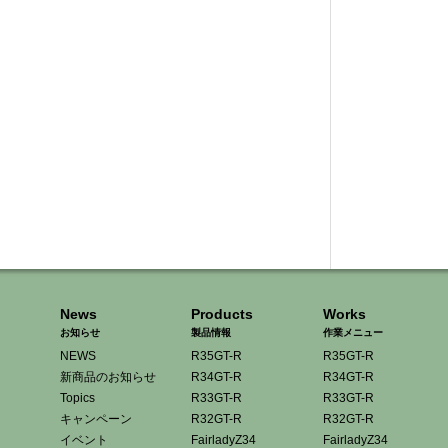
News
Products
Works
お知らせ
製品情報
作業メニュー
NEWS
R35GT-R
R35GT-R
新商品のお知らせ
R34GT-R
R34GT-R
Topics
R33GT-R
R33GT-R
キャンペーン
R32GT-R
R32GT-R
イベント
FairladyZ34
FairladyZ34