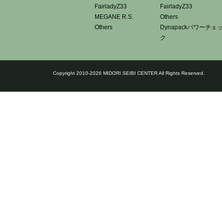
FairladyZ33
FairladyZ33
MEGANE R.S.
Others
Others
Dynapackパワーチェ
ク
Copyright 2010-2026 MIDORI SEIBI CENTER All Rights Reserved.