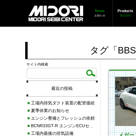
News
Products
お知らせ
製品情報
タグ「BB
サイト内検索
最近の投稿
■
工場内排気ダクト装置の配管接続
■
夏季休業のお知らせ
■
エンジン整備とフレッシュの依頼
■
BCNR33GT-R エンジンECUセッティング調整
■
工場内最後の排気設備