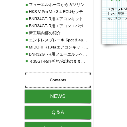
■
フューエルホースからガソリン漏れ
メガーヌRS
■
HKS V-Pro Ver 3.4 ECUセッティング
した。早速
み、メガー
■
BNR34GT-R用エアコンキット新発売！！
の重量が1本
■
BNR34GT-R用エアコンエバポレーターを新発売！！
■
新工場内部の紹介
■
エンドレスブレーキ 6pot & 4potオーバーホール
■
MIDORI R134aエアコンキットタイプⅡ取り付け
■
BNR32GT-R用フューエルレベルセンサー新発売！！
■
Ｒ35GT-Rのギヤが2速のまま変速しない！！
Contents
NEWS
Q＆A