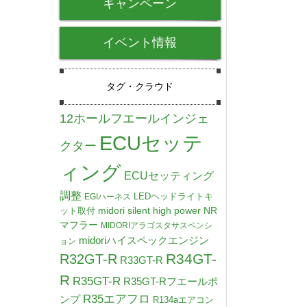
キャンペーン
イベント情報
タグ・クラウド
12ホールフエールインジェ
ECUセッテ
クター
ィング
ECUセッティング
調整
LEDヘッドライトキ
EGIハーネス
midori silent high power NR
ット取付
マフラー
MIDORIアラゴスタサスペンシ
midoriハイスペックエンジン
ョン
R34GT-
R32GT-R
R33GT-R
R
R35GT-R
R35GT-Rフエールポ
R35エアフロ
ンプ
R134aエアコン