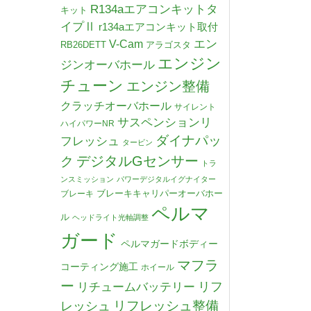
R134aエアコンキットタ
キット
イプⅡ
r134aエアコンキット取付
V-Cam
エン
RB26DETT
アラゴスタ
エンジン
ジンオーバホール
チューン
エンジン整備
クラッチオーバホール
サイレント
サスペンションリ
ハイパワーNR
ダイナパッ
フレッシュ
タービン
デジタルGセンサー
ク
トラ
ンスミッション
パワーデジタルイグナイター
ブレーキキャリパーオーバホー
ブレーキ
ペルマ
ル
ヘッドライト光軸調整
ガード
ペルマガードボディー
マフラ
コーティング施工
ホイール
ー
リチュームバッテリー
リフ
リフレッシュ整備
レッシュ