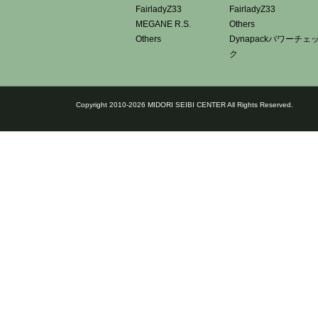
FairladyZ33
FairladyZ33
MEGANE R.S.
Others
Others
Dynapackパワーチェ
ク
Copyright 2010-2026 MIDORI SEIBI CENTER All Rights Reserved.