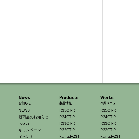
News
Products
Works
お知らせ
製品情報
作業メニュー
NEWS
R35GT-R
R35GT-R
新商品のお知らせ
R34GT-R
R34GT-R
Topics
R33GT-R
R33GT-R
キャンペーン
R32GT-R
R32GT-R
イベント
FairladyZ34
FairladyZ34