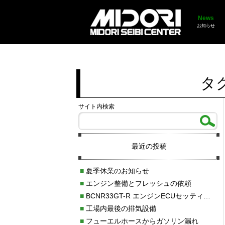
News
お知らせ
タ
サイト内検索
最近の投稿
■
夏季休業のお知らせ
■
エンジン整備とフレッシュの依頼
■
BCNR33GT-R エンジンECUセッティング調整
■
工場内最後の排気設備
■
フューエルホースからガソリン漏れ