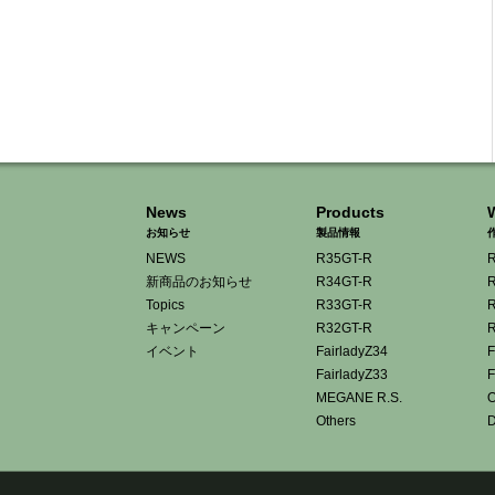
News
Products
お知らせ
製品情報
NEWS
R35GT-R
R
新商品のお知らせ
R34GT-R
R
Topics
R33GT-R
R
キャンペーン
R32GT-R
R
イベント
FairladyZ34
F
FairladyZ33
F
MEGANE R.S.
O
Others