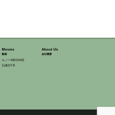
Movies
About Us
動画
会社概要
ルノーMEGANE
日産GT-R