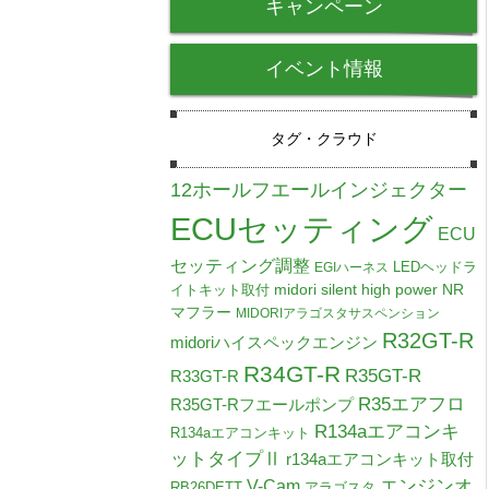
キャンペーン
イベント情報
タグ・クラウド
12ホールフエールインジェクター
ECUセッティング
ECU
セッティング調整
LEDヘッドラ
EGIハーネス
midori silent high power NR
イトキット取付
マフラー
MIDORIアラゴスタサスペンション
R32GT-R
midoriハイスペックエンジン
R34GT-R
R35GT-R
R33GT-R
R35エアフロ
R35GT-Rフエールポンプ
R134aエアコンキ
R134aエアコンキット
ットタイプⅡ
r134aエアコンキット取付
V-Cam
エンジンオ
RB26DETT
アラゴスタ