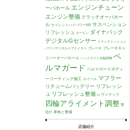
エンジンチューン
ーバホール
エンジン整備
クラッチオーバホー
ル
サスペンション
サイレントハイパワーNR
ダイナパック
リフレッシュ
タービン
デジタルGセンサー
トランスミッション
ブレーキキャ
ブレーキ
パワーデジタルイグナイター
ペ
リパーオーバホール
ヘッドライト光軸調整
ルマガード
ペルマガードボディ
マフラー
ーコーティング施工
ホイール
リチュームバッテリー
リフレッシ
リフレッシュ整備
ュ
レヴィテック
四輪アライメント調整
警
車検と整備
告灯
店舗紹介