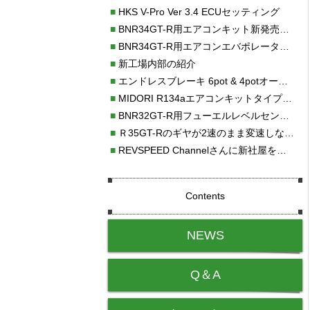
■
HKS V-Pro Ver 3.4 ECUセッティング
■
BNR34GT-R用エアコンキット新発売！！
■
BNR34GT-R用エアコンエバポレーターを新発売！！
■
新工場内部の紹介
■
エンドレスブレーキ 6pot & 4potオーバーホール
■
MIDORI R134aエアコンキットタイプⅡ取り付け
■
BNR32GT-R用フューエルレベルセンサー新発売！！
■
Ｒ35GT-Rのギヤが2速のまま変速しない！！
■
REVSPEED Channelさんに新社屋を紹介していただきました!!
Contents
NEWS
Q＆A