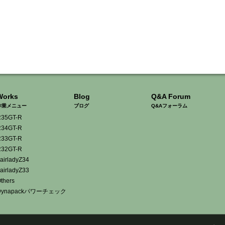
Works
Blog
Q&A Forum
作業メニュー
ブログ
Q&Aフォーラム
35GT-R
34GT-R
33GT-R
32GT-R
airladyZ34
airladyZ33
thers
Dynapackパワーチェック