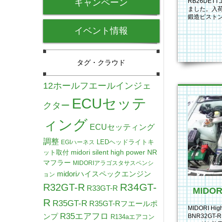
キャンペーン
RB26DE
ました。入荷
鍛造ピスト
んに依頼しま
イベント情報
タグ・クラウド
12ホールフエールインジェ
ECUセッテ
クター
ィング
ECUセッティング
調整
LEDヘッドライトキ
EGIハーネス
midori silent high power NR
ット取付
マフラー
MIDORIアラゴスタサスペンシ
midoriハイスペックエンジン
ョン
R34GT-
R32GT-R
R33GT-R
R
R35GT-R
R35GT-Rフエールポ
MIDORI Hi
R35エアフロ
ンプ
BNR32G
R134aエアコン