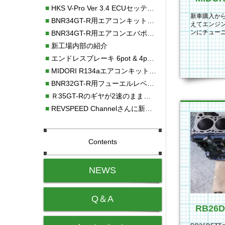
■
HKS V-Pro Ver 3.4 ECUセッティング
新車購入か
■
BNR34GT-R用エアコンキット新発売！！
えてエンジン
ンにチュー
■
BNR34GT-R用エアコンエバポレーターを新発売！！
ームも奇麗
■
新工場内部の紹介
■
エンドレスブレーキ 6pot & 4potオーバーホール
■
MIDORI R134aエアコンキットタイプⅡ取り付け
■
BNR32GT-R用フューエルレベルセンサー新発売！！
■
Ｒ35GT-Rのギヤが2速のまま変速しない！！
■
REVSPEED Channelさんに新社屋を紹介していただきました!!
Contents
NEWS
Q＆A