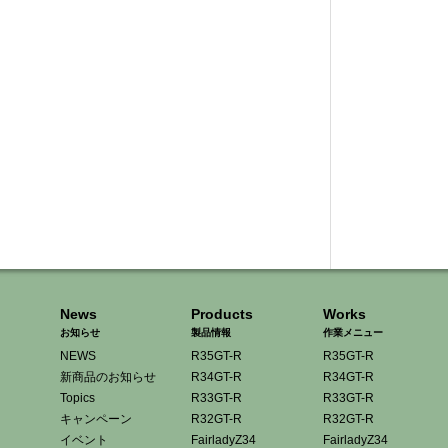
News
Products
Works
お知らせ
製品情報
作業メニュー
NEWS
R35GT-R
R35GT-R
新商品のお知らせ
R34GT-R
R34GT-R
Topics
R33GT-R
R33GT-R
キャンペーン
R32GT-R
R32GT-R
イベント
FairladyZ34
FairladyZ34