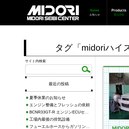
News
Products
お知らせ
製品情報
タグ「midori
サイト内検索
最近の投稿
■
夏季休業のお知らせ
■
エンジン整備とフレッシュの依頼
■
BCNR33GT-R エンジンECUセッティング調整
■
工場内最後の排気設備
■
フューエルホースからガソリン漏れ