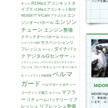
ィングを施
R134aエアコンキットタ
キット
す。エン…
イプⅡ
r134aエアコンキット取付
V-Cam
エン
RB26DETT
アラゴスタ
エンジン
ジンオーバホール
チューン
エンジン整備
クラッチオーバホール
サイレント
サスペンションリ
ハイパワーNR
ダイナパッ
フレッシュ
タービン
デジタルGセンサー
ク
トラ
ンスミッション
パワーデジタルイグナイター
ブレーキキャリパーオーバホー
ブレーキ
ペルマ
ル
ヘッドライト光軸調整
ガード
ペルマガードボディー
MIDORI
マフラ
コーティング施工
ホイール
MIDORI Hi
了。車体側
ー
リチュームバッテリー
リフ
います。 
リフレッシュ整備
レッシュ
は、普段で