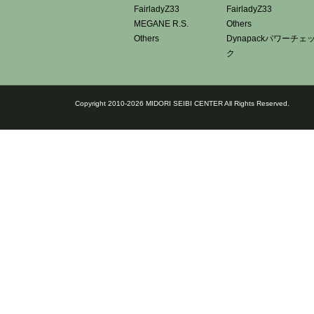
FairladyZ33
FairladyZ33
MEGANE R.S.
Others
Others
Dynapackパワーチェ
ク
Copyright 2010-2026 MIDORI SEIBI CENTER All Rights Reserved.