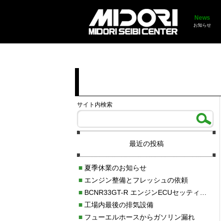
News
お知らせ
サイト内検索
最近の投稿
■
夏季休業のお知らせ
■
エンジン整備とフレッシュの依頼
■
BCNR33GT-R エンジンECUセッティング調整
■
工場内最後の排気設備
■
フューエルホースからガソリン漏れ