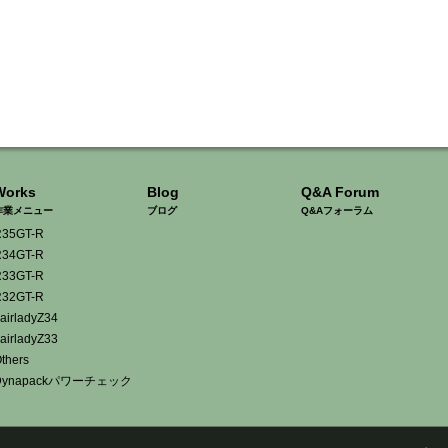
Works
Blog
Q&A Forum
作業メニュー
ブログ
Q&Aフォーラム
35GT-R
34GT-R
33GT-R
32GT-R
airladyZ34
airladyZ33
thers
Dynapackパワーチェック