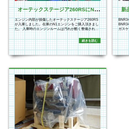
オ
ーテックステージア260RSにN1エンジン搭載
新
エンジン内部が損傷したオーテックステージア260RS
BNR
が入庫しました。在庫のN1エンジンをご購入頂きまし
BNR
た。 入庫時のエンジンルームは汚れが酷く整備され…
ガスケ
続きを読む