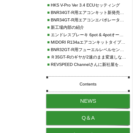
■
HKS V-Pro Ver 3.4 ECUセッティング
■
BNR34GT-R用エアコンキット新発売！！
■
BNR34GT-R用エアコンエバポレーターを新発売！！
■
新工場内部の紹介
■
エンドレスブレーキ 6pot & 4potオーバーホール
■
MIDORI R134aエアコンキットタイプⅡ取り付け
■
BNR32GT-R用フューエルレベルセンサー新発売！！
■
Ｒ35GT-Rのギヤが2速のまま変速しない！！
■
REVSPEED Channelさんに新社屋を紹介していただきました!!
Contents
NEWS
Q＆A