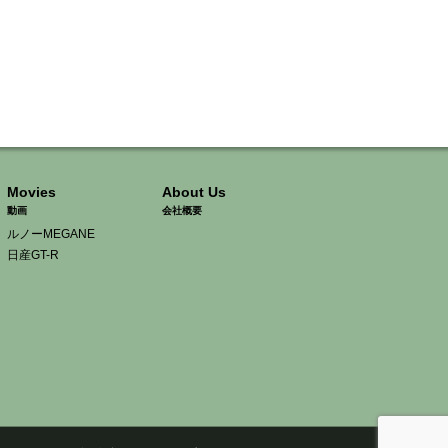
Movies
About Us
動画
会社概要
ルノーMEGANE
日産GT-R