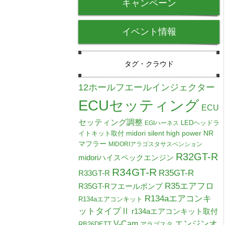
キャンペーン
イベント情報
タグ・クラウド
12ホールフエールインジェクター
ECUセッティング
ECU
セッティング調整
LEDヘッドラ
EGIハーネス
midori silent high power NR
イトキット取付
マフラー
MIDORIアラゴスタサスペンション
R32GT-R
midoriハイスペックエンジン
R34GT-R
R35GT-R
R33GT-R
R35エアフロ
R35GT-Rフエールポンプ
R134aエアコンキ
R134aエアコンキット
ットタイプⅡ
r134aエアコンキット取付
V-Cam
エンジンオ
RB26DETT
アラゴスタ