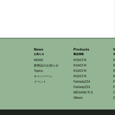
News
Products
お知らせ
製品情報
NEWS
R35GT-R
R
新商品のお知らせ
R34GT-R
R
Topics
R33GT-R
R
キャンペーン
R32GT-R
R
イベント
FairladyZ34
F
FairladyZ33
F
MEGANE R.S.
O
Others