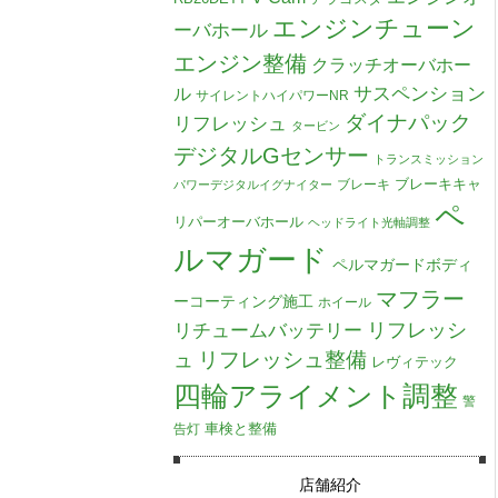
エンジンチューン
ーバホール
エンジン整備
クラッチオーバホー
ル
サスペンション
サイレントハイパワーNR
ダイナパック
リフレッシュ
タービン
デジタルGセンサー
トランスミッション
ブレーキキャ
ブレーキ
パワーデジタルイグナイター
ペ
リパーオーバホール
ヘッドライト光軸調整
ルマガード
ペルマガードボディ
マフラー
ーコーティング施工
ホイール
リチュームバッテリー
リフレッシ
リフレッシュ整備
ュ
レヴィテック
四輪アライメント調整
警
車検と整備
告灯
店舗紹介