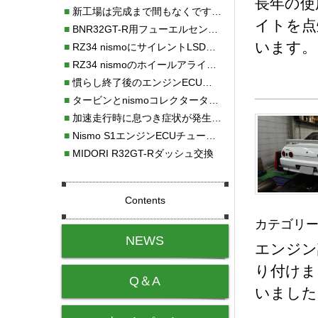
長年の使
■
新工場は完成まで間もなくです！！
イトを点
■
BNR32GT-R用フューエルセンサー新発売!!
います。
■
RZ34 nismoにサイレントLSDの取り付け
■
RZ34 nismoのホイールアライメント測定調整
■
慣らし終了後のエンジンECUセッティング調整
■
タービンとnismoコレクタータンク取付
■
加速走行時に息つき症状が発生する
■
Nismo S1エンジンECUチューニング
■
MIDORI R32GT-Rダッシュ交換
Contents
カテゴリー
NEWS
エンジン
り付けま
Q＆A
いました