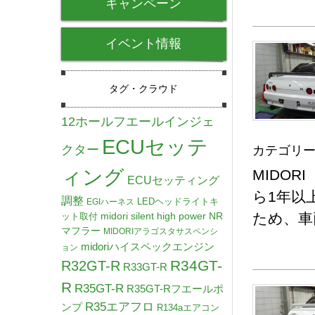
キャンペーン
イベント情報
タグ・クラウド
12ホールフエールインジェ
ECUセッテ
クター
カテゴリー
ィング
MIDO
ECUセッティング
ら1年以
調整
LEDヘッドライトキ
EGIハーネス
midori silent high power NR
ため、車
ット取付
マフラー
MIDORIアラゴスタサスペンシ
midoriハイスペックエンジン
ョン
R34GT-
R32GT-R
R33GT-R
R
R35GT-R
R35GT-Rフエールポ
R35エアフロ
ンプ
R134aエアコン