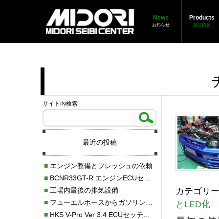
News
Products
お知らせ
製品情報
サイト内検索
最近の投稿
■
エンジン整備とフレッシュの依頼
■
BCNR33GT-R エンジンECUセッティング調整
カテゴリー
■
工場内最後の排気設備
■
フューエルホースからガソリン漏れ
とLED化
■
HKS V-Pro Ver 3.4 ECUセッティング