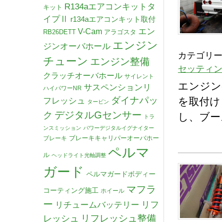
R134aエアコンキットタ
キット
イプⅡ
r134aエアコンキット取付
V-Cam
エン
RB26DETT
アラゴスタ
エンジン
ジンオーバホール
カテゴリー
チューン
エンジン整備
セッティ
クラッチオーバホール
サイレント
エンジン整
サスペンションリ
ハイパワーNR
ダイナパッ
を取付け
フレッシュ
タービン
デジタルGセンサー
ク
し、ブー
トラ
ンスミッション
パワーデジタルイグナイター
ブレーキキャリパーオーバホー
ブレーキ
ペルマ
ル
ヘッドライト光軸調整
ガード
ペルマガードボディー
マフラ
コーティング施工
ホイール
ー
リチュームバッテリー
リフ
リフレッシュ整備
レッシュ