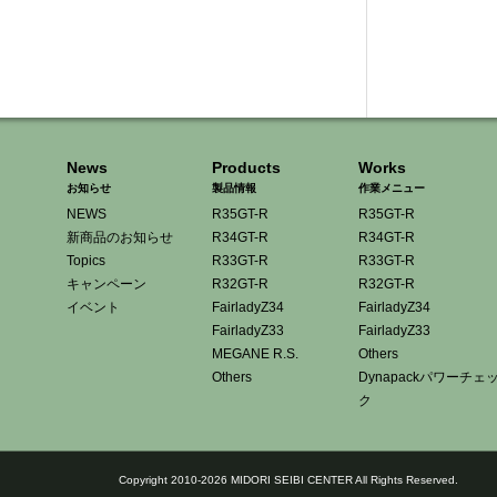
News
Products
Works
お知らせ
製品情報
作業メニュー
NEWS
R35GT-R
R35GT-R
新商品のお知らせ
R34GT-R
R34GT-R
Topics
R33GT-R
R33GT-R
キャンペーン
R32GT-R
R32GT-R
イベント
FairladyZ34
FairladyZ34
FairladyZ33
FairladyZ33
MEGANE R.S.
Others
Others
Dynapackパワーチェ
ク
Copyright 2010-2026 MIDORI SEIBI CENTER All Rights Reserved.