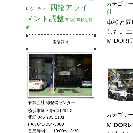
カテゴリー
四輪アライ
レヴィテック
付
メント調整
車検と整
警告灯
車検と同
備
した。エ
MIDO
店舗紹介
有限会社 緑整備センター
横浜市緑区青砥町283-3
カテゴリー
電話 045-933-1101
MIDO
FAX 045-934-9000
営業時間 10:00〜18:30