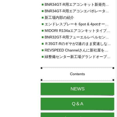
■
BNR34GT-R用エアコンキット新発売！！
■
BNR34GT-R用エアコンエバポレーターを新発売！！
■
新工場内部の紹介
■
エンドレスブレーキ 6pot & 4potオーバーホール
■
MIDORI R134aエアコンキットタイプⅡ取り付け
■
BNR32GT-R用フューエルレベルセンサー新発売！！
■
Ｒ35GT-Rのギヤが2速のまま変速しない！！
■
REVSPEED Channelさんに新社屋を紹介していただきました!!
■
緑整備センター新工場グランドオープン・続報
Contents
NEWS
Q＆A