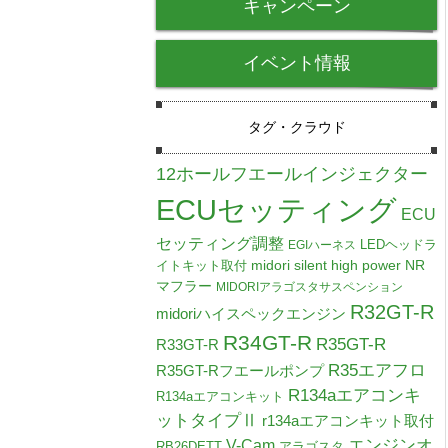
キャンペーン
イベント情報
タグ・クラウド
12ホールフエールインジェクター
ECUセッティング
ECU
セッティング調整
LEDヘッドラ
EGIハーネス
midori silent high power NR
イトキット取付
マフラー
MIDORIアラゴスタサスペンション
R32GT-R
midoriハイスペックエンジン
R34GT-R
R35GT-R
R33GT-R
R35エアフロ
R35GT-Rフエールポンプ
R134aエアコンキ
R134aエアコンキット
ットタイプⅡ
r134aエアコンキット取付
V-Cam
エンジンオ
RB26DETT
アラゴスタ