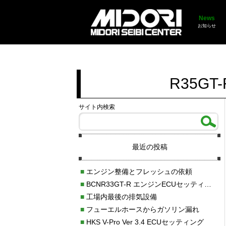
News
お知らせ
R35G
サイト内検索
最近の投稿
■
エンジン整備とフレッシュの依頼
■
BCNR33GT-R エンジンECUセッティング調整
■
工場内最後の排気設備
■
フューエルホースからガソリン漏れ
■
HKS V-Pro Ver 3.4 ECUセッティング