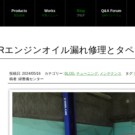
Products
Works
Blog
Q&A Forum
製品情報
作業メニュー
ブログ
Q&Aフォーラム
T-Rエンジンオイル漏れ修理とタ
投稿日: 2024/05/16
カテゴリー:
BLOG
,
チューニング
,
メンテナンス
タグ:
稿者: 緑整備センター