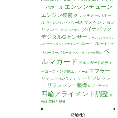
エンジンチューン
ーバホール
エンジン整備
クラッチオーバホー
ル
サスペンション
サイレントハイパワーNR
ダイナパック
リフレッシュ
タービン
デジタルGセンサー
トランスミッション
ブレーキキャ
ブレーキ
パワーデジタルイグナイター
ペ
リパーオーバホール
ヘッドライト光軸調整
ルマガード
ペルマガードボディ
マフラー
ーコーティング施工
ホイール
リチュームバッテリー
リフレッシ
リフレッシュ整備
ュ
レヴィテック
四輪アライメント調整
警
車検と整備
告灯
店舗紹介